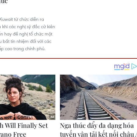
hức
Kuwait từ chức diễn ra
 khi các nghị sỹ đắc cử kiên
ấn hay đề nghị tổ chức một
 bất tín nhiệm đối với các
p cao trong chính phủ.