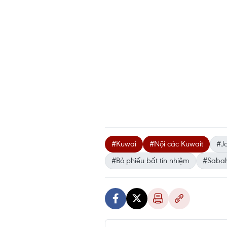
#Kuwai
#Nội các Kuwait
#J
#Bỏ phiếu bất tín nhiệm
#Sabah