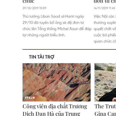
chức
đơn từ c
29/10/2019 15:09
14/11/2019 11:45
Thủ tướng Liban Saad al-Hariri ngày
Việc Nội các 
29/10 đã tuyên bố ông sẽ đệ đơn từ
thường xuyên
chức lên Tổng thống Michel Aoun để đáp
quyết chất v
lại những người biểu tình.
cuộc bỏ phiếu
quan chức cấ