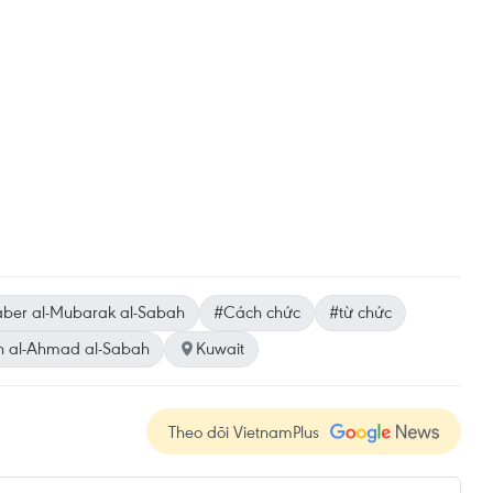
aber al-Mubarak al-Sabah
#Cách chức
#từ chức
 al-Ahmad al-Sabah
Kuwait
Theo dõi VietnamPlus