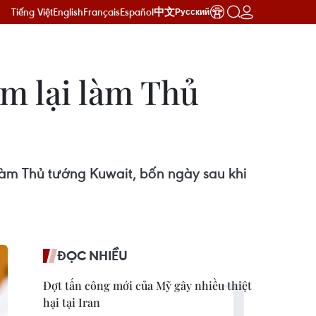
Tiếng Việt
English
Français
Español
中文
Русский
ệm lại làm Thủ
m Thủ tướng Kuwait, bốn ngày sau khi
ĐỌC NHIỀU
Đợt tấn công mới của Mỹ gây nhiều thiệt
hại tại Iran