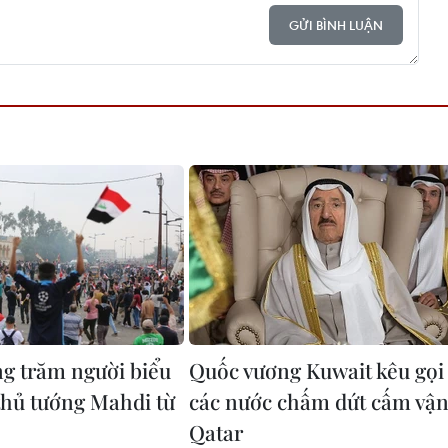
GỬI BÌNH LUẬN
ng trăm người biểu
Quốc vương Kuwait kêu gọi
 thủ tướng Mahdi từ
các nước chấm dứt cấm vậ
Qatar