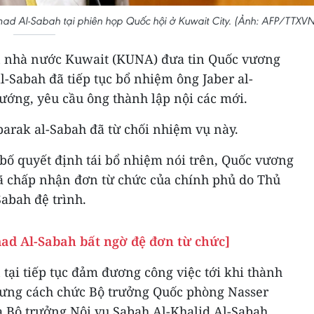
ad Al-Sabah tại phiên họp Quốc hội ở Kuwait City. (Ảnh: AFP/TTXVN
n nhà nước Kuwait (KUNA) đưa tin Quốc vương
-Sabah đã tiếp tục bổ nhiệm ông Jaber al-
ướng, yêu cầu ông thành lập nội các mới.
barak al-Sabah đã từ chối nhiệm vụ này.
bố quyết định tái bổ nhiệm nói trên, Quốc vương
ã chấp nhận đơn từ chức của chính phủ do Thủ
abah đệ trình.
ad Al-Sabah bất ngờ đệ đơn từ chức]
tại tiếp tục đảm đương công việc tới khi thành
hưng cách chức Bộ trưởng Quốc phòng Nasser
 Bộ trưởng Nội vụ Sabah Al-Khalid Al-Sabah.