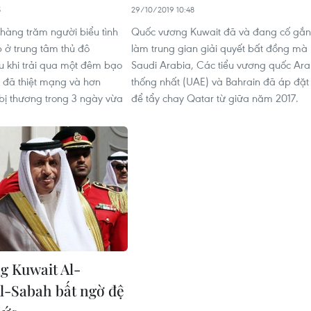
5
29/10/2019 10:48
hàng trăm người biểu tình
Quốc vương Kuwait đã và đang cố gắ
ập ở trung tâm thủ đô
làm trung gian giải quyết bất đồng mà
 khi trải qua một đêm bạo
Saudi Arabia, Các tiểu vương quốc Ar
i đã thiệt mạng và hơn
thống nhất (UAE) và Bahrain đã áp đặt
bị thương trong 3 ngày vừa
để tẩy chay Qatar từ giữa năm 2017.
g Kuwait Al-
-Sabah bất ngờ đệ