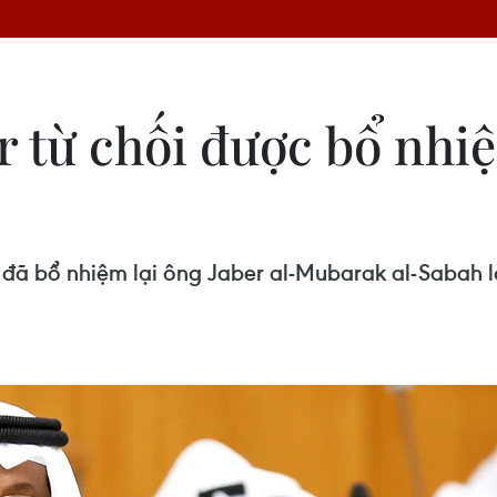
r từ chối được bổ nhi
 bổ nhiệm lại ông Jaber al-Mubarak al-Sabah là