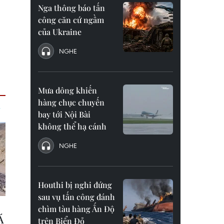
Nga thông báo tấn
công căn cứ ngầm
của Ukraine
NGHE
Mưa dông khiến
hàng chục chuyến
bay tới Nội Bài
không thể hạ cánh
NGHE
Houthi bị nghi đứng
sau vụ tấn công đánh
chìm tàu hàng Ấn Độ
trên Biển Đỏ