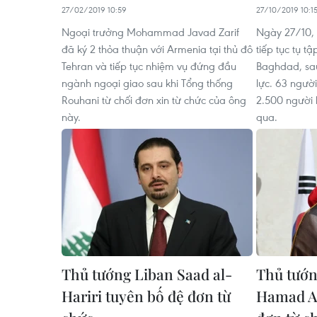
27/02/2019 10:59
27/10/2019 10:1
Ngoại trưởng Mohammad Javad Zarif
Ngày 27/10, 
đã ký 2 thỏa thuận với Armenia tại thủ đô
tiếp tục tụ t
Tehran và tiếp tục nhiệm vụ đứng đầu
Baghdad, sau
ngành ngoại giao sau khi Tổng thống
lực. 63 ngườ
Rouhani từ chối đơn xin từ chức của ông
2.500 người 
này.
qua.
Thủ tướng Liban Saad al-
Thủ tướn
Hariri tuyên bố đệ đơn từ
Hamad Al