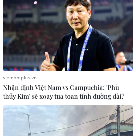
vietnamplus.vn
Nhận định Việt Nam vs Campuchia: 'Phù
thủy Kim' sẽ xoay tua toan tính đường dài?