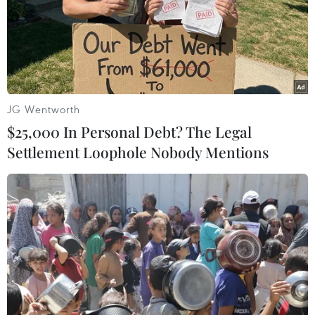
TIN LIÊN QUAN
JG Wentworth
$25,000 In Personal Debt? The Legal
Settlement Loophole Nobody Mentions
Tờ báo được cất giữ 112 năm hé lộ nỗi đau
đớn sau thảm kịch đắm tàu Titanic