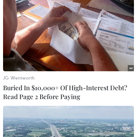
Tờ báo được cất giữ 112
năm hé lộ nỗi đau đớn sau
thảm kịch đắm tàu Titanic
Thảm kịch xảy ra vào tháng
4/1912, khiến hơn 1.500 người
thiệt mạng, đã được mô tả một
cách xúc động trong những bức
ảnh đăng trên tờ báo 112 năm tuổi
JG Wentworth
này.
Buried In $10,000+ Of High-Interest Debt?
Read Page 2 Before Paying
(TTXVN/Vietnam+)