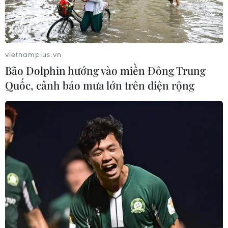
vietnamplus.vn
Bão Dolphin hướng vào miền Đông Trung
TIN CÙNG CHUYÊN MỤC
Quốc, cảnh báo mưa lớn trên diện rộng
Chưa có bằng chứng truyền máu trẻ
giúp chống lão hóa
06/08/2026 23:16
Xung đột Israel-Hamas: Ít nhất 300
trẻ em thiệt mạng trong 300 ngày
qua
06/08/2026 22:56