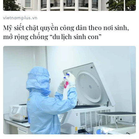
Chiếc đồng hồ vàng trên tàu Titanic được
vietnamplus.vn
bán với giá gần 1,5 triệu USD
Mỹ siết chặt quyền công dân theo nơi sinh,
28/04/2024 05:09
mở rộng chống “du lịch sinh con”
Nhà đấu giá Henry Aldridge & Son đã bán chiếc đồng
hồ trên cho một nhà sưu tập tư nhân ở Mỹ với số tiền
cao nhất từ trước đến nay đối với các kỷ vật liên quan
con tàu Titanic.