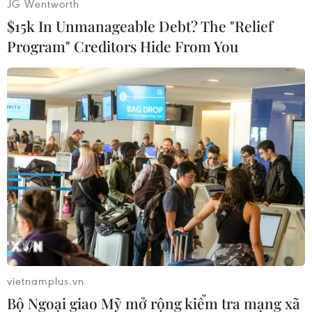
JG Wentworth
Mức giá cuối cùng đã vượt xa mọi dự đoán, gấp
$15k In Unmanageable Debt? The "Relief
5 lần con số ước tính ban đầu là 60.000 bảng
Program" Creditors Hide From You
Anh, minh chứng cho giá trị tinh thần và lịch sử
vô giá của nó.
Được xem là bức thư duy nhất còn tồn tại được
viết trực tiếp từ con tàu Titanic bởi chính
Archibald Gracie, hiện vật vô giá này là một
mảnh ghép xúc động trong câu chuyện bi tráng
về hải trình định mệnh.
Titanic đã đâm phải một tảng băng trôi lạnh
lùng ngoài khơi Newfoundland, cướp đi sinh
mạng của khoảng 1.500 người trong chuyến đi
đầu tiên và cũng là cuối cùng của nó.
vietnamplus.vn
Archibald Gracie không chỉ là hành khách, ông
Bộ Ngoại giao Mỹ mở rộng kiểm tra mạng xã