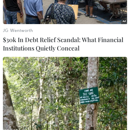
JG Wentworth
$30k In Debt Relief Scandal: What Financial
Institutions Quietly Conceal
Một bức thư của một doanh nhân trên tàu Titanic (Nguồn: AFP)
Bức thư hiếm có, viết trên con tàu định mệnh
Titanic bởi một trong những hành khách nổi
tiếng may mắn sống sót, đã được bán đấu giá
với mức giá kinh ngạc: 300.000 bảng Anh (gần
400.000 USD).
Những dòng chữ viết tay được Archibald Gracie