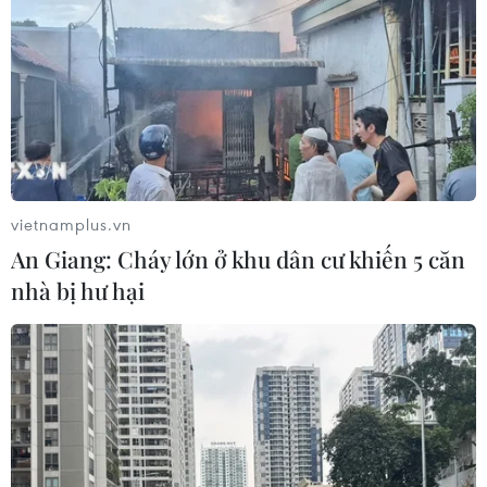
vietnamplus.vn
An Giang: Cháy lớn ở khu dân cư khiến 5 căn
nhà bị hư hại