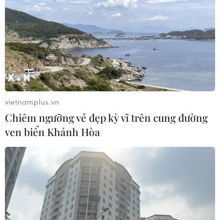
Fun Coffee
05/08/2026 06:41
Afghanistan đối mặt khủng hoảng
lương thực nghiêm trọng do thiếu
hụt viện trợ
05/08/2026 06:41
vietnamplus.vn
Chiêm ngưỡng vẻ đẹp kỳ vĩ trên cung đường
Italy nâng báo động đỏ trên toàn bộ
ven biển Khánh Hòa
27 thành phố do nắng nóng kỷ lục
05/08/2026 06:31
Động đất mạnh làm rung chuyển
miền Nam Philippines