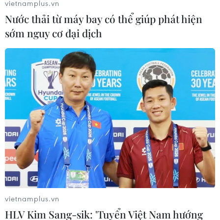
vietnamplus.vn
Nước thải từ máy bay có thể giúp phát hiện
sớm nguy cơ đại dịch
Đấu giá bức thư của Napoleon liên quan
đến vụ giam giữ Giáo hoàng Pius VII
23/04/2025 12:31
Cuối tuần này, một bức thư viết tay của Napoleon sẽ
được đưa ra đấu giá. Nội dung bức thư phủ nhận vai
trò của Hoàng đế Pháp trong vụ bắt cóc Giáo hoàng
Pius VII.
vietnamplus.vn
HLV Kim Sang-sik: 'Tuyển Việt Nam hướng