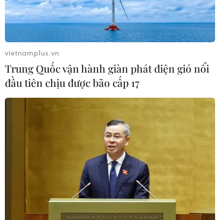
WHO ghi nhận tín hiệu tích cực từ
thử nghiệm điều trị Ebola tại Congo
vietnamplus.vn
04/08/2026 22:42
Trung Quốc vận hành giàn phát điện gió nổi
đầu tiên chịu được bão cấp 17
Italy: Hai trận động đất liên tiếp làm
rung chuyển khu vực gần tháp
nghiêng Pisa
04/08/2026 22:41
Trung Quốc tăng cường trấn áp tội
phạm có tổ chức
04/08/2026 14:24