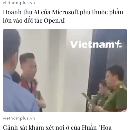
vietnamplus.vn
Xem thêm
Doanh thu AI của Microsoft phụ thuộc phần
lớn vào đối tác OpenAI
CƠ QUAN CHỦ QUẢN: THÔNG TẤN XÃ VIỆT NAM
Tổng Biên tập: TRẦN TIẾN DUẨN
Phó Tổng Biên tập: NGUYỄN THỊ TÁM, KHÚC THANH
THỦY
Sở hữu trí tuệ
Quy định sử dụng
RSS
Hỗ trợ
Ngôn ngữ
TTXVN
vietnamplus.vn
Cảnh sát khám xét nơi ở của Huấn "Hoa
Dịch vụ tin
Quảng cáo