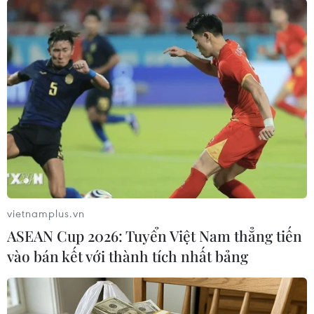
#Tây Ban Nha
#Bác sỹ
#Phẫu thuật
#Thai nhi
#Khí quản
Tây Ban Nha
Theo dõi VietnamPlus
vietnamplus.vn
ASEAN Cup 2026: Tuyển Việt Nam thẳng tiến
TIN CÙNG CHUYÊN MỤC
vào bán kết với thành tích nhất bảng
Cuộc tìm kiếm và vá lại những 'trái
tim lỗi '