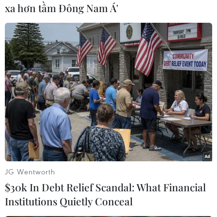
lớn nhấttrên thế giới chuyên về phẫu thuật thai
xa hơn tầm Đông Nam Á'
nhi, trung bình mỗi năm bệnh viện xử lýtới 200
trường hợp thai nhi bệnh lý./.
Lê Bàng (Vietnam+)
JG Wentworth
$30k In Debt Relief Scandal: What Financial
Institutions Quietly Conceal