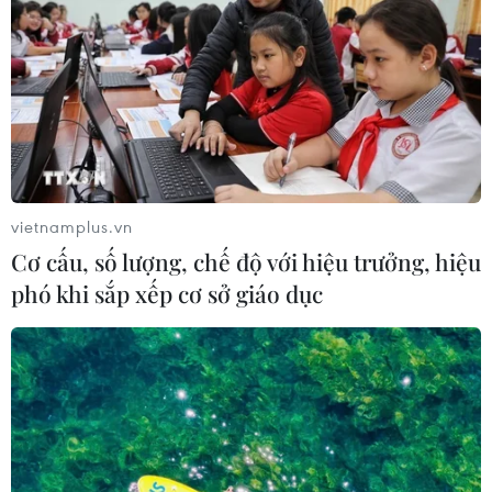
hiếm gặp
30/07/2026 08:15
Trao tặng 10 gia đình khó khăn điều
trị vô sinh hiếm muộn miễn phí 100%
30/07/2026 07:37
vietnamplus.vn
Cơ cấu, số lượng, chế độ với hiệu trưởng, hiệu
Xem thêm
phó khi sắp xếp cơ sở giáo dục
CƠ QUAN CHỦ QUẢN: THÔNG TẤN XÃ VIỆT NAM
Tổng Biên tập: TRẦN TIẾN DUẨN