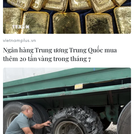
04/08/2026 13:21
Tháo gỡ "điểm nghẽn" dữ liệu: Bộ Y
tế tăng tốc chuyển đổi số toàn diện
04/08/2026 08:08
vietnamplus.vn
Ngân hàng Trung ương Trung Quốc mua
thêm 20 tấn vàng trong tháng 7
Bộ Y tế ban hành Kế hoạch dự phòng
thương tích giai đoạn 2026-2030
04/08/2026 07:41
Hệ thống y tế đa cực, đưa y tế đến
gần dân
04/08/2026 04:55