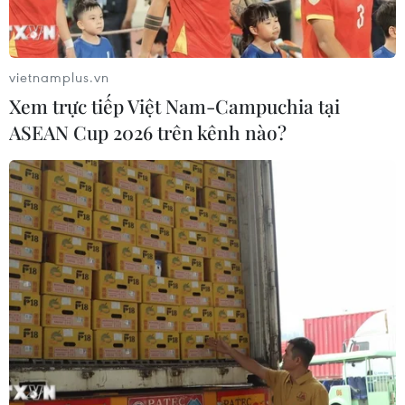
vietnamplus.vn
Xem trực tiếp Việt Nam-Campuchia tại
ASEAN Cup 2026 trên kênh nào?
Vì sao số sinh viên Lào sang học tại Trung
Quốc tăng mạnh?
06/07/2019 02:25
Năm 2018-2019, con số sinh viên Lào theo học tại Trung