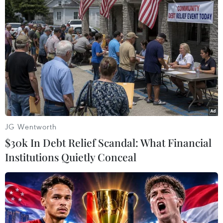
tiến tới xã hội chủ nghĩa”./.
(TTXVN/Vietnam+)
JG Wentworth
$30k In Debt Relief Scandal: What Financial
Institutions Quietly Conceal
#Đảng Nhân dân Cách mạng Lào
#Thongloun Sisoulith