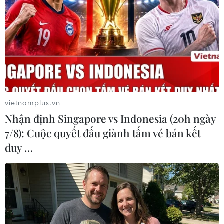
#dự trữ ngoại tệ
#đại đoàn kết toàn dân
Lào
Theo dõi VietnamPlus
vietnamplus.vn
Nhận định Singapore vs Indonesia (20h ngày
7/8): Cuộc quyết đấu giành tấm vé bán kết
TIN LIÊN QUAN
duy …