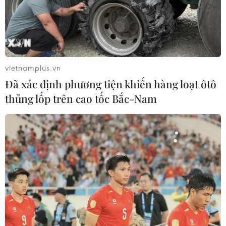
vietnamplus.vn
Đã xác định phương tiện khiến hàng loạt ôtô
thủng lốp trên cao tốc Bắc-Nam
Lào và Trung Quốc thúc đẩy việc xây dựng
hành lang kinh tế
17/12/2018 07:46
Hai bên nhất trí tiếp tục thúc đẩy việc xây dựng hành
lang kinh tế Lào-Trung để hai bên sẽ cùng ký kết trong
chuyến thăm Trung Quốc của Tổng Bí thư Lào trong
tháng 4/2019.