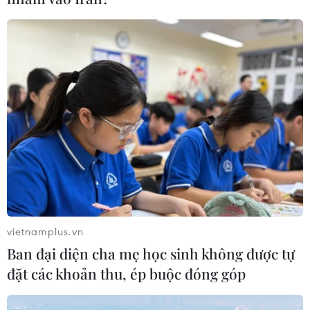
Doanh nghiệp Việt chia sẻ về các lĩnh vực
thu hút đầu tư tại Lào
11/10/2019 14:08
Chương trình tọa đàm với chủ đề “Thực trạng, triển vọng
kinh tế Lào và những tác động đến doanh nghiệp Việt
Nam tại Lào,” tổ chức chiều 11/10, tại thủ đô Vientiane.
vietnamplus.vn
Ban đại diện cha mẹ học sinh không được tự
đặt các khoản thu, ép buộc đóng góp