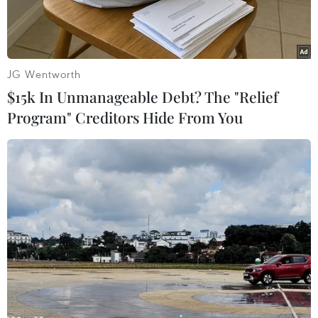
JG Wentworth
$15k In Unmanageable Debt? The "Relief
Program" Creditors Hide From You
Người dân Lào tới tham dự Lễ hội Thạt Luổng. (Ảnh: Thu
Phương/TTXVN)
Tờ Vientiane Times ngày 14/1 đưa tin phát biểu
tại Đại hội Đại biểu toàn quốc lần thứ XI của
Đảng Nhân dân Cách mạng Lào, Thủ tướng Lào
Thongloun Sisoulith đã nêu 6 mục tiêu trong Kế