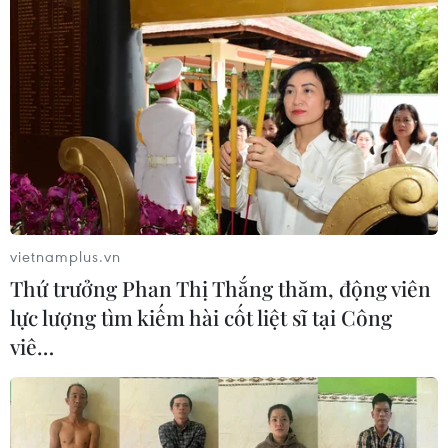
Để ASEAN không chỉ thích ứng với
thời đại, mà còn chủ động kiến tạo và
phát huy hiệu quả vai trò
08/08/2026 00:39
Indonesia không áp thuế chống bán
phá giá với nhựa từ Việt Nam
07/08/2026 14:45
vietnamplus.vn
Thứ trưởng Phan Thị Thắng thăm, động viên
lực lượng tìm kiếm hài cốt liệt sĩ tại Công
Chủ tịch Quốc hội kiêm Chủ tịch Hạ
viê…
viện Thái Lan kết thúc chuyến thăm
Việt Nam
07/08/2026 14:34