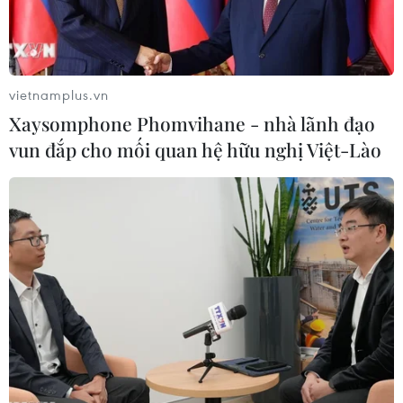
vietnamplus.vn
Xaysomphone Phomvihane - nhà lãnh đạo
vun đắp cho mối quan hệ hữu nghị Việt-Lào
Lào có 11 ca mắc COVID-19, Campuchia
mua 10 triệu khẩu trang y tế
05/04/2020 10:23
Tổng số ca mắc COVID-19 tại Lào là 11 người trong khi
Campuchia tổng cộng có 114 ca nhiễm virus SARS-CoV-