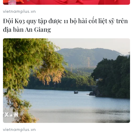
06/08/2026 13:35
vietnamplus.vn
Đội K93 quy tập được 11 bộ hài cốt liệt sỹ trên
địa bàn An Giang
Việt Nam-Thái Lan nhất trí thúc đẩy
triển khai thực chất Chiến lược "Ba
kết nối"
06/08/2026 13:24
Thủ tướng Lê Minh Hưng tiếp Đại sứ
Malaysia đến chào từ biệt kết thúc
nhiệm kỳ
06/08/2026 13:23
Xem thêm
vietnamplus.vn