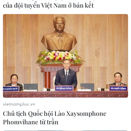
của đội tuyển Việt Nam ở bán kết
Dịch COVID-19 ở Đông Nam Á:
Philippines có số ca tử vong cao nhất ngày
12/04/2020 10:53
Bộ Y tế Philippines cho biết nước này đã ghi nhận thêm
50 ca tử vong do virus SARS-CoV-2, mức cao kỷ lục
trong một ngày, trong khi Indonesia cũng có 399 ca
nhiễm trong ngày qua.
vietnamplus.vn
Chủ tịch Quốc hội Lào Xaysomphone
Phomvihane từ trần