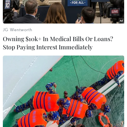
JG Wentworth
Owning $10k+ In Medical Bills Or Loans?
Stop Paying Interest Immediately
Người dân đeo khẩu trang phòng lây nhiễm COVID-19 tại
Vientiane, Lào. (Ảnh: THX/TTXVN)
Theo phóng viên TTXVN tại Vientiane, Thủ
tướng Lào Thongloun Sisoulith ngày 15/4 thông
báo chính phủ nước này đã quyết định kéo dài