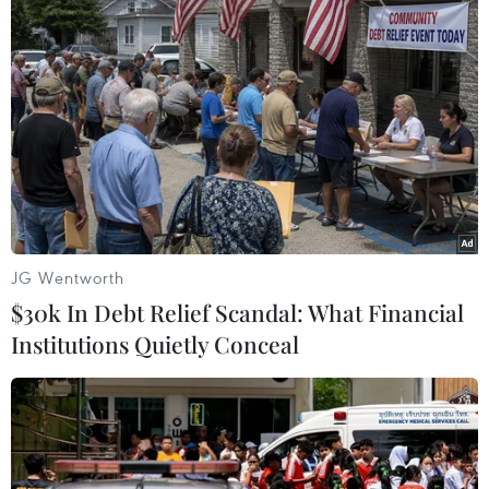
Theo dõi VietnamPlus
TIN LIÊN QUAN
JG Wentworth
$30k In Debt Relief Scandal: What Financial
Institutions Quietly Conceal