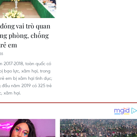
 đóng vai trò quan
ong phòng, chống
trẻ em
55
m 2017-2018, toàn quốc có
bị bạo lực, xâm hại, trong
rẻ em bị xâm hại tình dục;
g đầu năm 2019 có 325 trẻ
c, xâm hại.