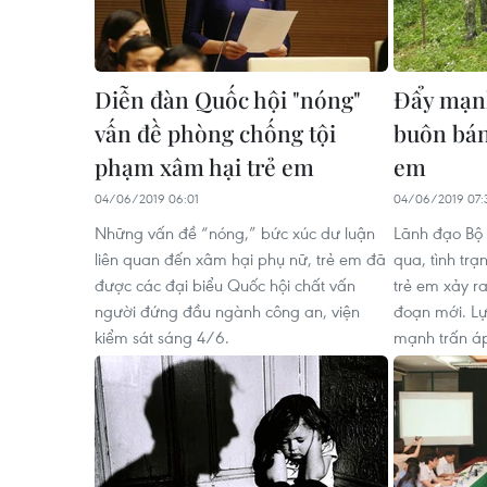
Diễn đàn Quốc hội "nóng"
Đẩy mạnh
vấn đề phòng chống tội
buôn bán
phạm xâm hại trẻ em
em
04/06/2019 06:01
04/06/2019 07:
Những vấn đề “nóng,” bức xúc dư luận
Lãnh đạo Bộ 
liên quan đến xâm hại phụ nữ, trẻ em đã
qua, tình tr
được các đại biểu Quốc hội chất vấn
trẻ em xảy r
người đứng đầu ngành công an, viện
đoạn mới. L
kiểm sát sáng 4/6.
mạnh trấn áp