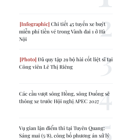
Chi tiết 45 tuyến xe buýt
miễn phí tiền vé trong Vành đai 1 ở Hà
Nội
Đã quy tập 29 bộ hài cốt liệt sĩ tại
Công viên Lê Thị Riêng
Các cầu vượt sông Hồng, sông Đuống sẽ
thông xe trước Hội nghị APEC 2027
Vụ gian lận điểm thi tại Tuyên Quang:
Sáng mai (5/8), công bố phương án xử lý