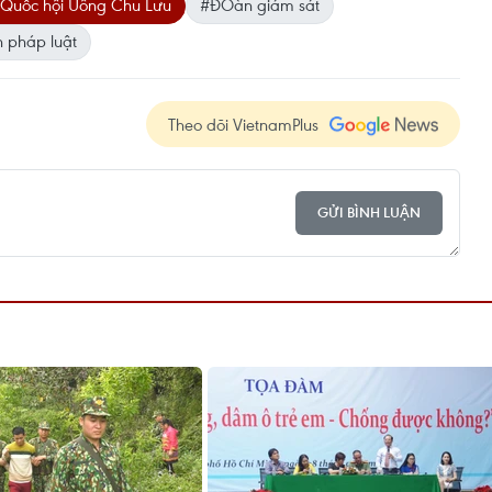
 Quốc hội Uông Chu Lưu
#ĐOàn giám sát
h pháp luật
Theo dõi VietnamPlus
GỬI BÌNH LUẬN