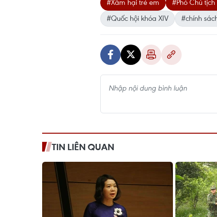
#Xâm hại trẻ em
#Phó Chủ tịch
#Quốc hội khóa XIV
#chính sác
TIN LIÊN QUAN