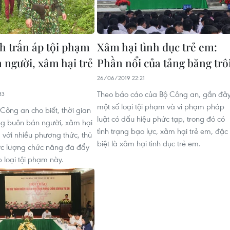
 trấn áp tội phạm
Xâm hại tình dục trẻ em:
 người, xâm hại trẻ
Phần nổi của tảng băng trô
26/06/2019 22:21
Theo báo cáo của Bộ Công an, gần đâ
33
một số loại tội phạm và vi phạm pháp
Công an cho biết, thời gian
luật có dấu hiệu phức tạp, trong đó có
ạng buôn bán người, xâm hại
tình trạng bạo lực, xâm hại trẻ em, đặc
a với nhiều phương thức, thủ
biệt là xâm hại tình dục trẻ em.
ực lượng chức năng đã đẩy
 loại tội phạm này.