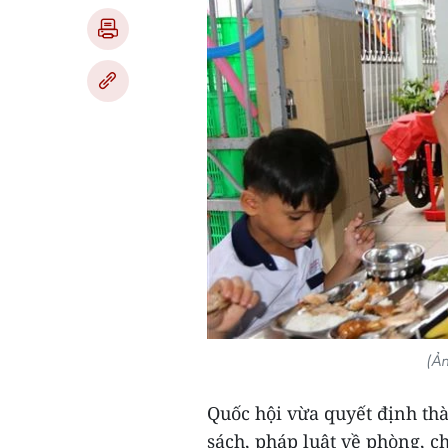
(Ả
Quốc hội vừa quyết định thà
sách, pháp luật về phòng, c