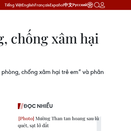
Tiếng Việt
English
Français
Español
中文
Русский
g, chống xâm hại
về phòng, chống xâm hại trẻ em” và phân
ĐỌC NHIỀU
Mường Than tan hoang sau lũ
quét, sạt lở đất