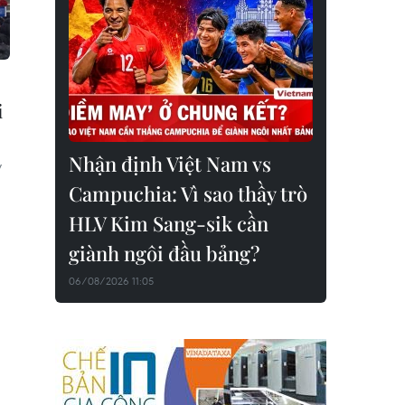
i
Nhận định Việt Nam vs
y
Campuchia: Vì sao thầy trò
HLV Kim Sang-sik cần
giành ngôi đầu bảng?
06/08/2026 11:05