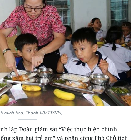
nh minh họa: Thanh Vũ/TTXVN)
nh lập Đoàn giám sát “Việc thực hiện chính
hống xâm hại trẻ em” và phân công Phó Chủ tịch