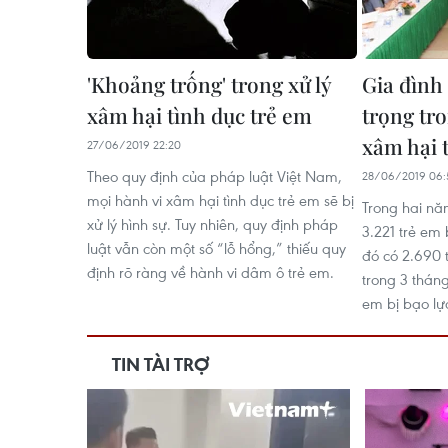
'Khoảng trống' trong xử lý
Gia đình
xâm hại tình dục trẻ em
trọng tr
xâm hại 
27/06/2019 22:20
Theo quy định của pháp luật Việt Nam,
28/06/2019 06:
mọi hành vi xâm hại tình dục trẻ em sẽ bị
Trong hai nă
xử lý hình sự. Tuy nhiên, quy định pháp
3.221 trẻ em 
luật vẫn còn một số “lỗ hổng,” thiếu quy
đó có 2.690 t
định rõ ràng về hành vi dâm ô trẻ em.
trong 3 thán
em bị bạo lự