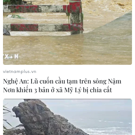
Nghệ An: OCOP đã có thương hiệu,
vì sao nông sản vẫn lo đầu ra?
08/08/2026 03:28
Quảng Trị quyết tâm bàn giao sớm
mặt bằng Dự án Nhà máy điện gió
LIG-Hướng Hóa 1
vietnamplus.vn
08/08/2026 02:33
Nghệ An: Lũ cuốn cầu tạm trên sông Nậm
Nơn khiến 3 bản ở xã Mỹ Lý bị chia cắt
Áp dụng "luồng xanh" cho nhà đầu
tư dự án hạ tầng công nghiệp phía
Đông Đắk Lắk
08/08/2026 01:45