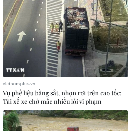
Chủ sân Azteca lỗ hơn 47 triệu USD vì
World Cup 2026
08/08/2026 06:43
Dữ liệu việc làm Mỹ mở thêm dư địa
cho giá vàng trong tuần qua
08/08/2026 04:29
vietnamplus.vn
Vụ phế liệu bằng sắt, nhọn rơi trên cao tốc:
Thương mại Việt Nam-Australia
Tài xế xe chở mắc nhiều lỗi vi phạm
hướng tới những động lực tăng
trưởng mới
08/08/2026 03:29