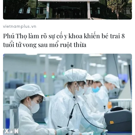
vietnamplus.vn
Phú Thọ làm rõ sự cố y khoa khiến bé trai 8
tuổi tử vong sau mổ ruột thừa