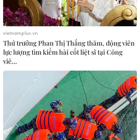
vietnamplus.vn
Thứ trưởng Phan Thị Thắng thăm, động viên
lực lượng tìm kiếm hài cốt liệt sĩ tại Công
viê…
Giá dầu thế giới đi xuống do lo ngại nhu
cầu năng lượng giảm
07/06/2023 01:41
Khép lại phiên giao dịch ngày 6/6, giá dầu Brent Biển
Bắc giảm 42 xu Mỹ, hay 0,6%, xuống 76,29 USD/thùng,
trong khi giá dầu thô ngọt nhẹ Mỹ (WTI) giảm 41 xu Mỹ,
hay 0,6%, xuống 71,74 USD/thùng.