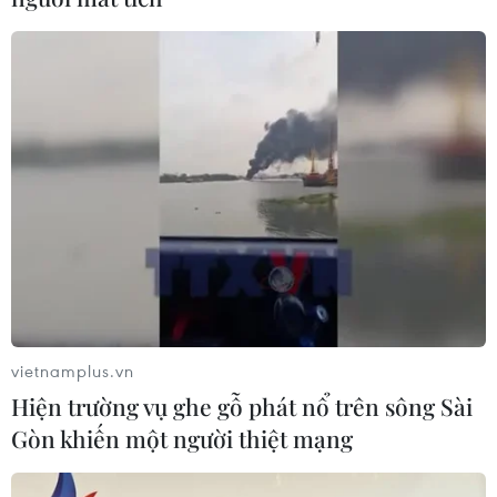
Giá dầu thị trường châu Á giảm trước
thềm cuộc họp của Fed
12/06/2023 12:15
Trong chiều 12/6, giá dầu Brent biển Bắc có lúc giảm 70
xu (0,94%) xuống 74,09 USD/thùng. Giá dầu thô ngọt
nhẹ của Mỹ (WTI) giảm 0,91% xuống 69,53 USD/thùng.
vietnamplus.vn
Hiện trường vụ ghe gỗ phát nổ trên sông Sài
Gòn khiến một người thiệt mạng