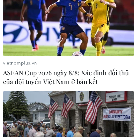
Mặc dù mức dự báo mới tăng so với con số 1,7%
được đưa ra hồi tháng 1, nhưng vẫn thấp hơn
đáng kể mức tăng trưởng 3,1% đạt được năm
ngoái, khi thế giới đối mặt với lạm phát cao và
những trở ngại khác./.
(TTXVN/Vietnam)
vietnamplus.vn
ASEAN Cup 2026 ngày 8/8: Xác định đối thủ
của đội tuyển Việt Nam ở bán kết