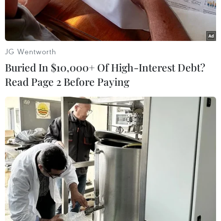
JG Wentworth
Buried In $10,000+ Of High-Interest Debt?
Read Page 2 Before Paying
Công nhân làm việc tại cơ sở lọc dầu ở Kirkuk, Iraq. (Ảnh:
AFP/TTXVN)
Một năm trước, vào tháng 6/2022, giá dầu Brent
trung bình tháng ở mức cao 122,71 USD/thùng,
một phần do căng thẳng địa chính trị sau khi
xảy ra xung đột tại Ukraine.
Giá dầu Brent giảm sau đó, xuống mức trung