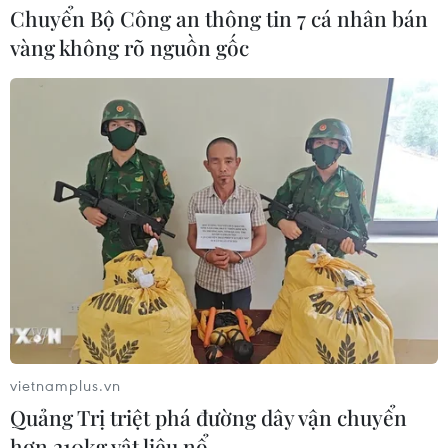
Chuyển Bộ Công an thông tin 7 cá nhân bán
vàng không rõ nguồn gốc
TIN CÙNG CHUYÊN MỤC
Thị trường vaccine thế giới chuyển
hướng sang người cao tuổi
08/08/2026 15:01
Chuyên gia Nhật Bản nói Việt Nam
vietnamplus.vn
nên ưu tiên sản xuất và đóng gói chip
Quảng Trị triệt phá đường dây vận chuyển
bán dẫn
hơn 210kg vật liệu nổ