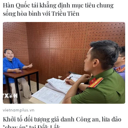
Hàn Quốc tái khẳng định mục tiêu chung
Nigeria: Khoảng 50 người bị bắt cóc
sống hòa bình với Triều Tiên
được trả tự do sau khi nộp tiền chuộc
25/07/2026 09:29
Nigeria: Máy bay trượt khỏi đường
băng lao vào bụi cây, 68 hành khách
thoát nạn
25/07/2026 03:07
Cairo - thành phố mang màu của sa
mạc
24/07/2026 01:47
vietnamplus.vn
Khởi tố đối tượng giả danh Công an, lừa đảo
"chạy án" tại Đắk Lắk