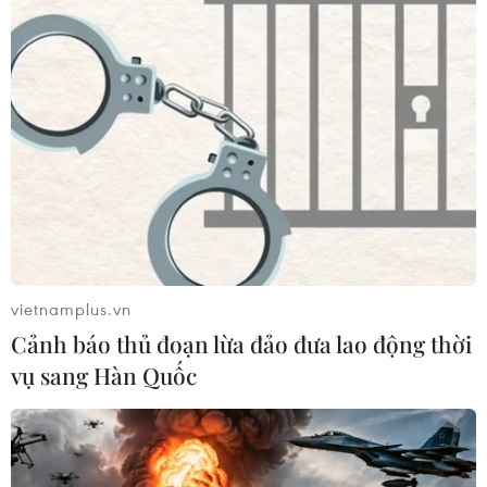
tăng lên hơn 1.000 người
22/07/2026 22:56
Tỷ phú Bill Gates nhấn mạnh tầm
quan trọng của đầu tư vào con người
và công nghệ
22/07/2026 06:02
Xem thêm
vietnamplus.vn
Cảnh báo thủ đoạn lừa đảo đưa lao động thời
vụ sang Hàn Quốc
CƠ QUAN CHỦ QUẢN: THÔNG TẤN XÃ VIỆT NAM