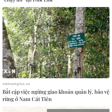
Điện mừng kỷ niệm lần thứ 74 Ngày
Quốc khánh Cộng hòa Arab Ai Cập
24/07/2026 00:00
Thảm sát ở Tây Bắc Nigeria, ít nhất
24 người đã thiệt mạng
23/07/2026 22:47
Dịch tả bùng phát nghiêm trọng tại
Nigeria, hàng trăm người tử vong
vietnamplus.vn
23/07/2026 07:23
Bất cập việc ngừng giao khoán quản lý, bảo vệ
rừng ở Nam Cát Tiên
Dịch Ebola: Số ca tử vong ở châu Phi