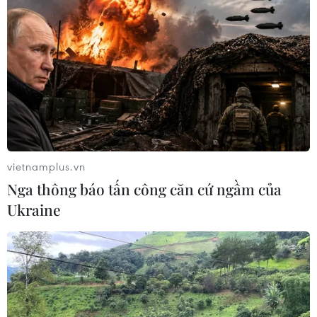
Tổng Biên tập: TRẦN TIẾN DUẨN
Phó Tổng Biên tập: NGUYỄN THỊ TÁM, KHÚC THANH
THỦY
Sở hữu trí tuệ
Quy định sử dụng
RSS
Hỗ trợ
Ngôn ngữ
TTXVN
vietnamplus.vn
Dịch vụ tin
Quảng cáo
Nga thông báo tấn công căn cứ ngầm của
Liên hệ
Ukraine
Giấy phép số: 1374/GP-BTTTT do Bộ Thông tin và Truyền thông
cấp ngày 11/9/2008.
Quảng cáo: Phó TBT Nguyễn Thị Tám: 093.5958688, Email: