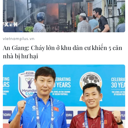
29/07/2026 09:23
Cây chà là - Hình ảnh thân thuộc
trong đời sống người dân Ai Cập
vietnamplus.vn
29/07/2026 08:32
An Giang: Cháy lớn ở khu dân cư khiến 5 căn
nhà bị hư hại
Thường trực Ban Bí thư Trần
Cẩm Tú tiếp Tổng Thư ký Đảng
CNDD-FDD Burundi
29/07/2026 08:24
Tăng cường quan hệ đoàn kết, hợp
tác song phương Việt Nam-Burundi
28/07/2026 14:17