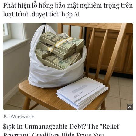
Phát hiện lỗ hổng bảo mật nghiêm trọng trên
loạt trình duyệt tích hợp AI
#Cote d'Ivoire
#Hội đồng Bảo an
#Liên hợp quốc
#UNOCI
Hòa Bình
Phú Thọ
Theo dõi VietnamPlus
JG Wentworth
$15k In Unmanageable Debt? The "Relief
TIN CÙNG CHUYÊN MỤC
Program" Creditors Hide From You