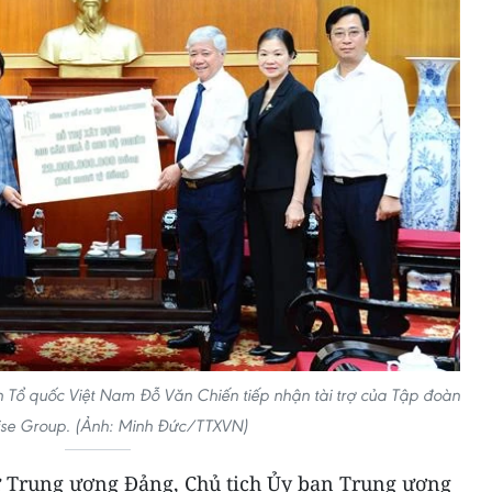
 Tổ quốc Việt Nam Đỗ Văn Chiến tiếp nhận tài trợ của Tập đoàn
ise Group. (Ảnh: Minh Đức/TTXVN)
thư Trung ương Đảng, Chủ tịch Ủy ban Trung ương