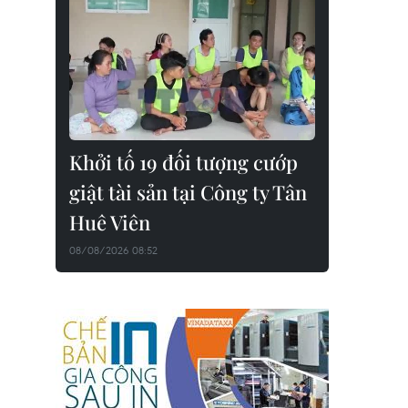
Khởi tố 19 đối tượng cướp
giật tài sản tại Công ty Tân
Huê Viên
08/08/2026 08:52