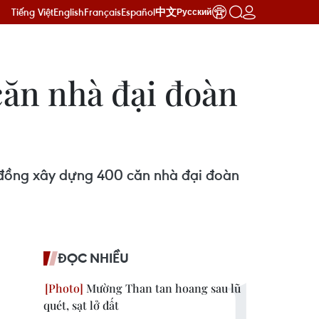
Tiếng Việt
English
Français
Español
中文
Русский
ăn nhà đại đoàn
 đồng xây dựng 400 căn nhà đại đoàn
ĐỌC NHIỀU
Mường Than tan hoang sau lũ
quét, sạt lở đất