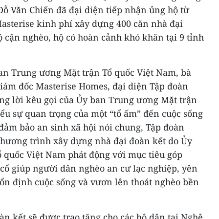
Đỗ Văn Chiến đã đại diện tiếp nhận ủng hộ từ
asterise kinh phí xây dựng 400 căn nhà đại
ộ cận nghèo, hộ có hoàn cảnh khó khăn tại 9 tỉnh
ban Trung ương Mặt trận Tổ quốc Việt Nam, bà
iám đốc Masterise Homes, đại diện Tập đoàn
ứng lời kêu gọi của Ủy ban Trung ương Mặt trận
iểu sự quan trọng của một “tổ ấm” đến cuộc sống
 đảm bảo an sinh xã hội nói chung, Tập đoàn
hương trình xây dựng nhà đại đoàn kết do Ủy
 quốc Việt Nam phát động với mục tiêu góp
 cố giúp người dân nghèo an cư lạc nghiệp, yên
 ổn định cuộc sống và vươn lên thoát nghèo bền
àn kết sẽ được trao tặng cho các hộ dân tại Nghệ