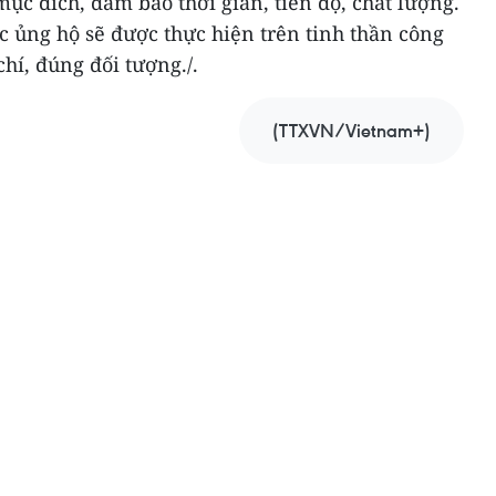
ục đích, đảm bảo thời gian, tiến độ, chất lượng.
 ủng hộ sẽ được thực hiện trên tinh thần công
hí, đúng đối tượng./.
(TTXVN/Vietnam+)