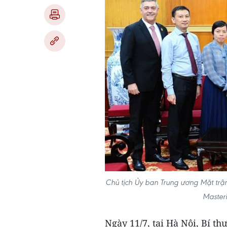
Chủ tịch Ủy ban Trung ương Mặt trận
Master
Ngày 11/7, tại Hà Nội, Bí 