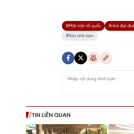
#Mặt trận tổ quốc
#nhà đại đoà
#Xóa nhà tạm
TIN LIÊN QUAN