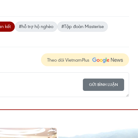
n kết
#hỗ trợ hộ nghèo
#Tập đoàn Masterise
Theo dõi VietnamPlus
GỬI BÌNH LUẬN