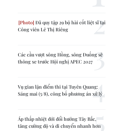
Đã quy tập 29 bộ hài cốt liệt sĩ tại
Công viên Lê Thị Riêng
Các cầu vượt sông Hồng, sông Đuống sẽ
thông xe trước Hội nghị APEC 2027
Vụ gian lận điểm thi tại Tuyên Quang:
Sáng mai (5/8), công bố phương án xử lý
Áp thấp nhiệt đới đổi hướng Tây Bắc,
tăng cường độ và di chuyển nhanh hơn