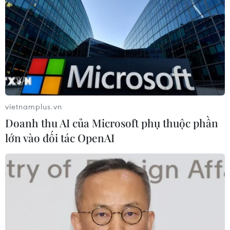
phạm có tổ chức
04/08/2026 14:24
Báo động xu hướng gia tăng người
trẻ mắc ung thư
04/08/2026 14:10
vietnamplus.vn
Doanh thu AI của Microsoft phụ thuộc phần
Hàn Quốc ban hành cảnh báo nắng
lớn vào đối tác OpenAI
nóng cao nhất tại thủ đô Seoul
04/08/2026 12:37
Trung Quốc duy trì cảnh báo mưa
lớn và dông mạnh