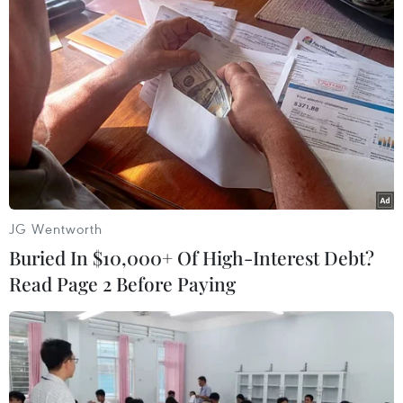
phố Pasadena thuộc bang Texas của Mỹ khiến ít nhất
20 người bị thương, được đưa đến bệnh viện.
JG Wentworth
Buried In $10,000+ Of High-Interest Debt?
Read Page 2 Before Paying
Mexico: Nổ cơ sở sản xuất pháo hoa khiến
5 người thương vong