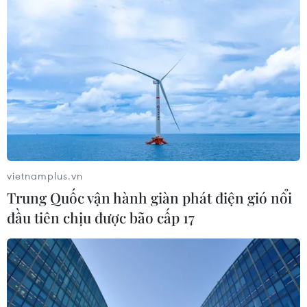
cư trái phép trong 12 tháng
04/08/2026 22:43
WHO ghi nhận tín hiệu tích cực từ
thử nghiệm điều trị Ebola tại Congo
04/08/2026 22:42
vietnamplus.vn
Italy: Hai trận động đất liên tiếp làm
Trung Quốc vận hành giàn phát điện gió nổi
rung chuyển khu vực gần tháp
đầu tiên chịu được bão cấp 17
nghiêng Pisa
04/08/2026 22:41
Trung Quốc tăng cường trấn áp tội