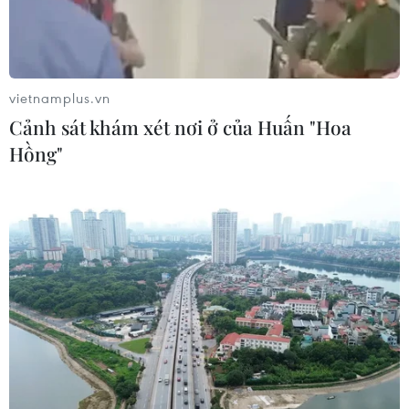
04/08/2026 10:17
Xem thêm
vietnamplus.vn
Cảnh sát khám xét nơi ở của Huấn "Hoa
Hồng"
CƠ QUAN CHỦ QUẢN: THÔNG TẤN XÃ VIỆT NAM
Tổng Biên tập: TRẦN TIẾN DUẨN
Phó Tổng Biên tập: NGUYỄN THỊ TÁM, KHÚC THANH
THỦY
Sở hữu trí tuệ
Quy định sử dụng
RSS
Hỗ trợ