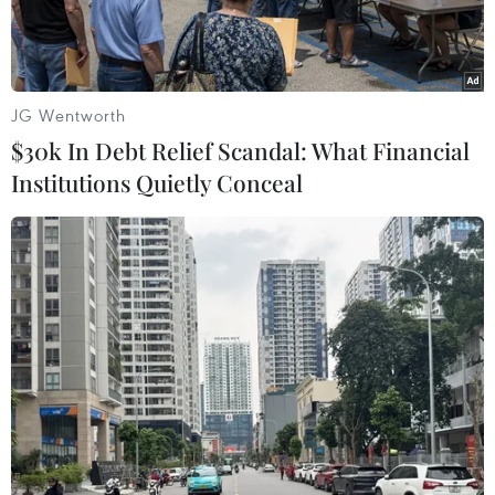
JG Wentworth
$30k In Debt Relief Scandal: What Financial
Institutions Quietly Conceal
(Nguồn: Pennsylvania - Liveuamap)
Kênh truyền hình NBC đưa tin sáng 21/6, một
trận hỏa hoạn đã dẫn đến nổ lớn tại nhà máy
lọc dầu Philadelphia Energy Solutions ở bang
Pennsylvania của Mỹ.
Hiện chưa rõ quy mô đám cháy đang vượt ngoài
tầm kiểm soát tại nhà máy có công suất 335.000
thùng/ngày này, trong khi những con đường