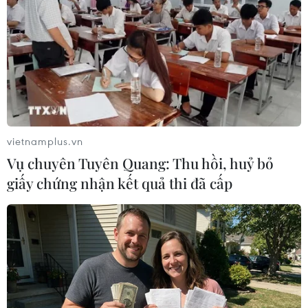
11/05/2019 22:42
Cơ sở sản xuất pháo hoa ở khu chợ Santiago
Teyahualco, thành phố Tultepec thuộc bang Estado de
Mexico, bất ngờ phát nổ làm 1 người thiệt mạng và 4
người bị thương.
vietnamplus.vn
Vụ chuyên Tuyên Quang: Thu hồi, huỷ bỏ
giấy chứng nhận kết quả thi đã cấp