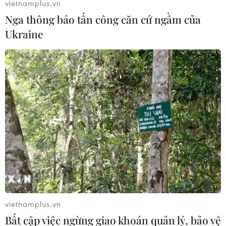
vietnamplus.vn
Nga thông báo tấn công căn cứ ngầm của
Ukraine
vietnamplus.vn
Bất cập việc ngừng giao khoán quản lý, bảo vệ