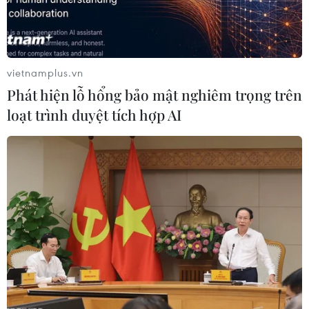
vietnamplus.vn
Phát hiện lỗ hổng bảo mật nghiêm trọng trên
Cháy nổ nghiêm trọng tại Nga,
loạt trình duyệt tích hợp AI
hơn 40 người bị thương
02/06/2019 04:09
Một vụ cháy nổ nghiêm trọng đã xảy ra tại một nhà máy
sản xuất thuốc nổ ở miền Trung nước Nga, khiến hơn 40
người bị thương và gây ra hỏa hoạn thiêu rụi một diện
tích lớn nhà xưởng.