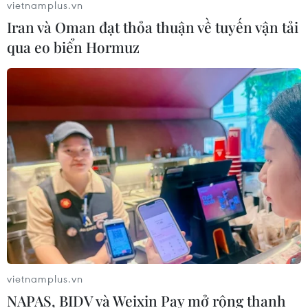
vietnamplus.vn
Iran và Oman đạt thỏa thuận về tuyến vận tải
Công an Lào Cai kịp thời cứu nạn, hỗ
qua eo biển Hormuz
trợ người dân trong tình huống khẩn
cấp
05/08/2026 10:10
Hơn 100 người thiệt mạng trong mùa
mưa khốc liệt ở Ấn Độ
05/08/2026 09:39
Cách các sân bay Mỹ rút ngắn thời
gian làm thủ tục
05/08/2026 07:17
vietnamplus.vn
NAPAS, BIDV và Weixin Pay mở rộng thanh