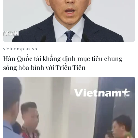
04/08/2026 11:59
“Tỏa sáng Nghị lực Việt” 2026 đồng
hành cùng thanh niên khuyết tật
04/08/2026 11:14
vietnamplus.vn
Hàn Quốc tái khẳng định mục tiêu chung
sống hòa bình với Triều Tiên
Lở đất tại Ethiopia khiến ít nhất 14
người thiệt mạng
04/08/2026 10:53
Động đất tại Venezuela: Số người
thiệt mạng đã tăng lên hơn 6.000
người