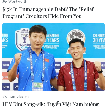
JG Wentworth
$15k In Unmanageable Debt? The "Relief
#Nổ tại Mỹ
#Vụ nổ
#Hỏa hoạn
Program" Creditors Hide From You
#Nhà máy Philadelphia Energy Solutions
#Nhà máy lọc dầu
Mỹ
Theo dõi VietnamPlus
TIN LIÊN QUAN
vietnamplus.vn
HLV Kim Sang-sik: 'Tuyển Việt Nam hướng