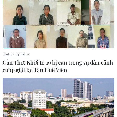
Mưa lớn kéo dài gây nhiều thiệt hại
về nhà ở, giao thông tại tỉnh Sơn La
06/08/2026 09:48
Bất cập việc ngừng giao khoán quản
lý, bảo vệ rừng ở Nam Cát Tiên
vietnamplus.vn
06/08/2026 09:45
Cần Thơ: Khởi tố 19 bị can trong vụ dàn cảnh
cướp giật tại Tân Huê Viên
Xem thêm