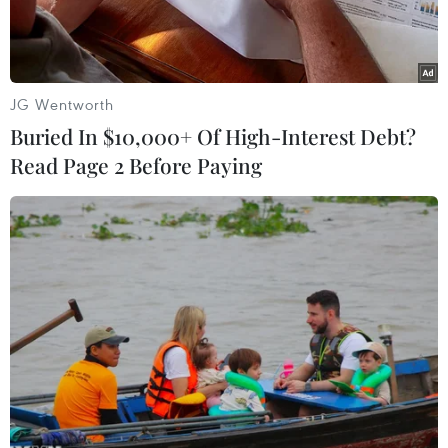
thống BarackObama bác dự án xây dựng đường
ống dẫn dầu gây tranh cãi Keystone XL và yêu
cầuCơ quan bảo vệ môi trường (EPA) áp đặt các
tiêu chuẩn về khí thải cacbon cho cácnhà máy
JG Wentworth
năng lượng.
Buried In $10,000+ Of High-Interest Debt?
Read Page 2 Before Paying
Theo các nhà tổ chức sự kiện nói trên, ước tính
có khoảng 35.000 người đếntừ 30 bang trên
khắp nước Mỹ tham gia cuộc tuần hành, biến sự
kiện này trở thànhcuộc tuần hành vì môi trường
lớn nhất trong lịch sử nước Mỹ. Những
ngườitham gia cũng tuần hành gần khu vực
Nhà Trắng, giương cao các khẩu hiệu và
biểungữ phản đối dự án trên.
Tham gia cuộc tuần hành còn có nhiều nhân vật