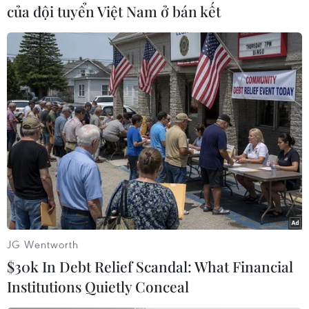
Mỹ hiện là nước phát thải khí CO2 lớn thứ 2
của đội tuyển Việt Nam ở bán kết
trên thế giới sau Trung Quốc.Ngay sau khi nhậm
chức năm 2009, Tổng thống Obama đã đưa ra
các biện pháp đầytham vọng nhằm giảm khí
thải CO2, tuy nhiên, dự luật trên đã vấp phải sự
phảnđối mạnh mẽ của phe Cộng hòa./.
(TTXVN)
JG Wentworth
$30k In Debt Relief Scandal: What Financial
Institutions Quietly Conceal