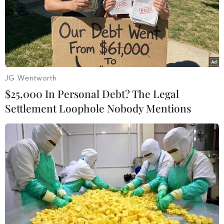
Nứt núi, Thanh Hóa sơ tán khẩn cấp
nhiều hộ dân
07/08/2026 13:17
Cảnh báo lũ trên lưu vực sông Thao
JG Wentworth
tại trạm Yên Bái
$25,000 In Personal Debt? The Legal
07/08/2026 11:51
Settlement Loophole Nobody Mentions
Gỡ khó khăn triển khai dự án trọng
điểm quốc gia hồ Ka Pét
07/08/2026 11:24
Indonesia nỗ lực khống chế cháy