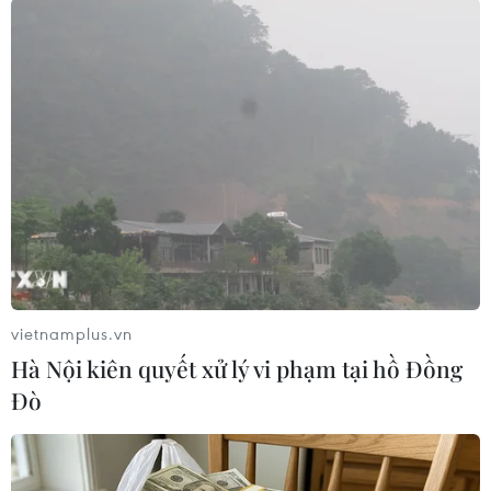
#Barack Obama
#Người dân Mỹ
#Đường ống dẫn dầu
#Tuần hành
Anh
Mỹ
Theo dõi VietnamPlus
vietnamplus.vn
Hà Nội kiên quyết xử lý vi phạm tại hồ Đồng
Đò
TIN CÙNG CHUYÊN MỤC