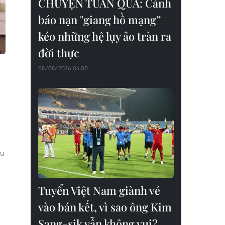
CHUYỆN TUẦN QUA: Cảnh
báo nạn "giang hồ mạng”
kéo những hệ lụy ảo tràn ra
đời thực
08/08/2026 04:00
ếu
Tuyển Việt Nam giành vé
vào bán kết, vì sao ông Kim
Sang-sik vẫn không vui?