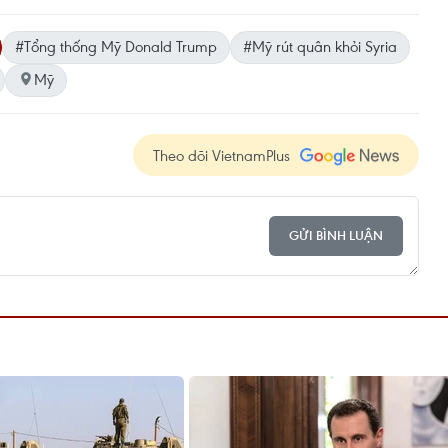
#Tổng thống Mỹ Donald Trump
#Mỹ rút quân khỏi Syria
Mỹ
Theo dõi VietnamPlus
GỬI BÌNH LUẬN