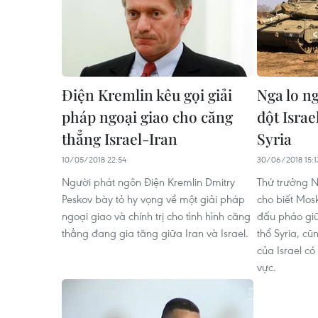
Điện Kremlin kêu gọi giải
Nga lo n
pháp ngoại giao cho căng
đột Israe
thẳng Israel-Iran
Syria
10/05/2018 22:54
30/06/2018 15:1
Người phát ngôn Điện Kremlin Dmitry
Thứ trưởng 
Peskov bày tỏ hy vọng về một giải pháp
cho biết Mos
ngoại giao và chính trị cho tình hình căng
đấu pháo giữa
thẳng đang gia tăng giữa Iran và Israel.
thổ Syria, c
của Israel c
vực.