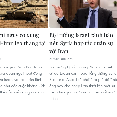
gại nguy cơ xung
Bộ trưởng Israel cánh báo
l-Iran leo thang tại
nếu Syria hợp tác quân sự
với Iran
3
28/08/2018 12:49
Ngoại giao Nga Bogdanov
Bộ trưởng Quốc phòng Nội địa Israel
kva quan ngại hoạt động
Gilad Erdan cảnh báo Tổng thống Syria
 Israel và Iran trên lãnh
Bashar al-Assad sẽ phải "trả giá đắt" n
ũng như các cuộc không kích
ông này cho phép Iran thiết lập một sự
ó thể dẫn đến xung đột khu
hiện diện quân sự lâu dài trên đất nước
mình.