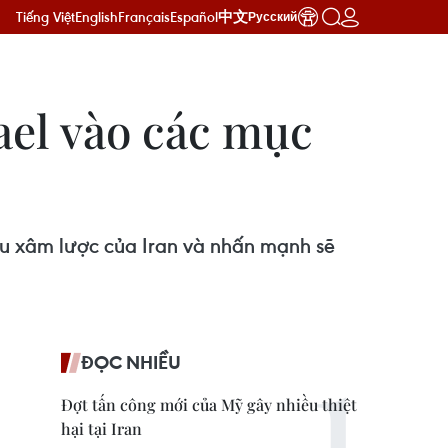
Tiếng Việt
English
Français
Español
中文
Русский
ael vào các mục
ưu xâm lược của Iran và nhấn mạnh sẽ
ĐỌC NHIỀU
Đợt tấn công mới của Mỹ gây nhiều thiệt
hại tại Iran