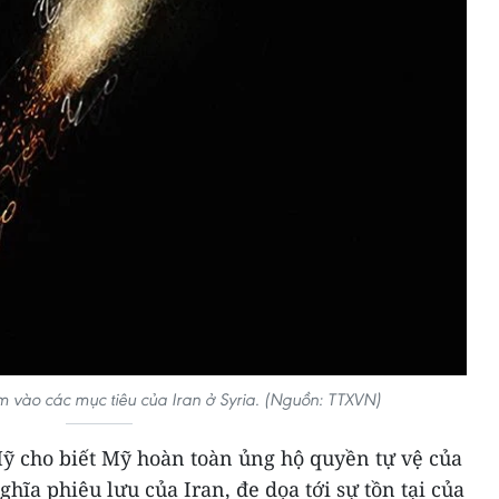
m vào các mục tiêu của Iran ở Syria. (Nguồn: TTXVN)
Mỹ cho biết Mỹ hoàn toàn ủng hộ quyền tự vệ của
hĩa phiêu lưu của Iran, đe dọa tới sự tồn tại của