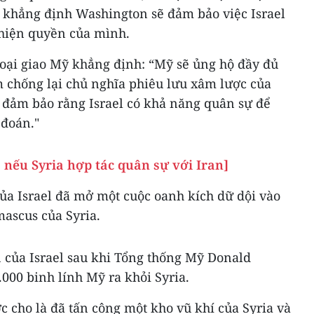
i khẳng định Washington sẽ đảm bảo việc Israel
 hiện quyền của mình.
oại giao Mỹ khẳng định: “Mỹ sẽ ủng hộ đầy đủ
m chống lại chủ nghĩa phiêu lưu xâm lược của
ục đảm bảo rằng Israel có khả năng quân sự để
 đoán."
 nếu Syria hợp tác quân sự với Iran]
ủa Israel đã mở một cuộc oanh kích dữ dội vào
mascus của Syria.
 của Israel sau khi Tổng thống Mỹ Donald
000 binh lính Mỹ ra khỏi Syria.
ợc cho là đã tấn công một kho vũ khí của Syria và