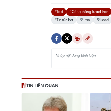
#Taxi
#Căng thẳng Israel-Iran
#Tin tức hot
Iran
Israel
TIN LIÊN QUAN