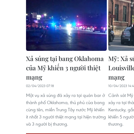
Xả súng tại bang Oklahoma
Mỹ: Xả s
của Mỹ khiến 3 người thiệt
Louisvill
mạng
mạng
02/04/2023 07:18
10/04/2023 14:
Một vụ xả súng đã xảy ra tại quán bar ở
Cảnh sát Mỹ 
thành phố Oklahoma, thủ phủ của bang
xảy ra tại th
cùng tên, miền Trung Tây nước Mỹ khiến
Kentucky, gầ
ít nhất 3 người thiệt mạng tại hiện trường
khiến 5 ngườ
và 3 người bị thương.
thương.