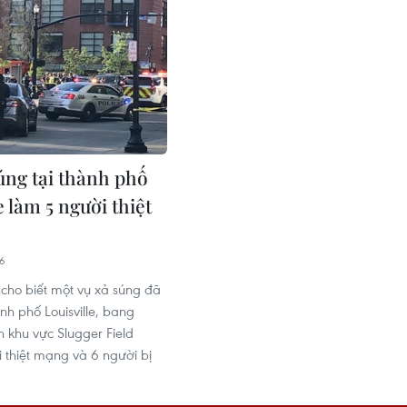
úng tại thành phố
e làm 5 người thiệt
46
cho biết một vụ xả súng đã
ành phố Louisville, bang
n khu vực Slugger Field
i thiệt mạng và 6 người bị