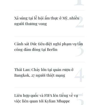
Xả súng tại lễ hội ẩm thực ở Mỹ, nhiều
người thương vong
Cảnh sát Đức tiêu diệt nghi phạm vụ tấn
công đám đông tại Berlin
Thái Lan: Cháy lớn tại quán rượu ở
Bangkok, 27 người thiệt mạng
Liên hợp quốc và FIFA lên tiếng về vụ
việc liên quan tới Kylian Mbappe