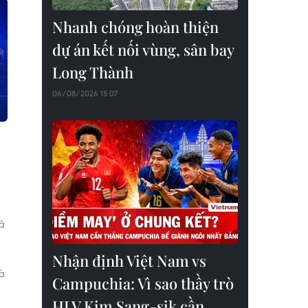
Nhanh chóng hoàn thiện
dự án kết nối vùng, sân bay
Long Thành
06/08/2026 15:07
ã
Nhận định Việt Nam vs
hà
Campuchia: Vì sao thầy trò
HLV Kim Sang-sik cần