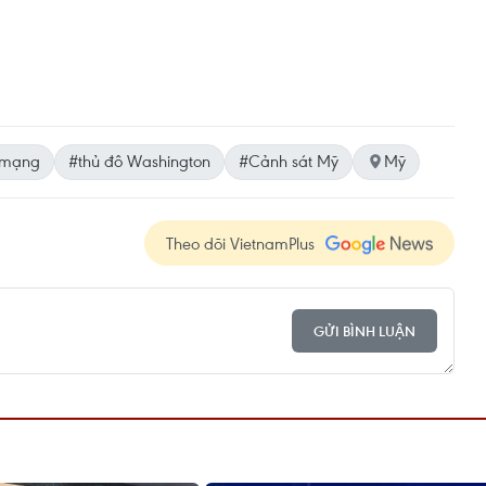
t mạng
#thủ đô Washington
#Cảnh sát Mỹ
Mỹ
Theo dõi VietnamPlus
GỬI BÌNH LUẬN