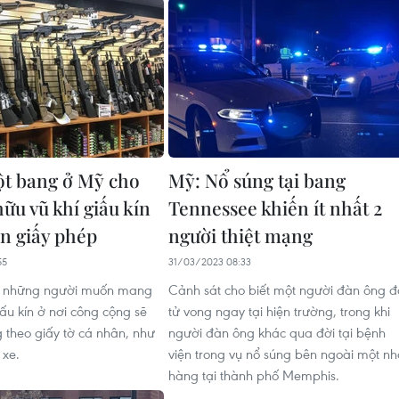
t bang ở Mỹ cho
Mỹ: Nổ súng tại bang
ữu vũ khí giấu kín
Tennessee khiến ít nhất 2
n giấy phép
người thiệt mạng
55
31/03/2023 08:33
t, những người muốn mang
Cảnh sát cho biết một người đàn ông đ
iấu kín ở nơi công cộng sẽ
tử vong ngay tại hiện trường, trong khi
 theo giấy tờ cá nhân, như
người đàn ông khác qua đời tại bệnh
 xe.
viện trong vụ nổ súng bên ngoài một n
hàng tại thành phố Memphis.