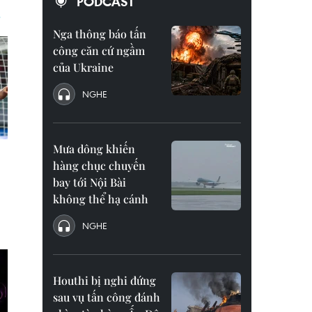
PODCAST
Nga thông báo tấn
công căn cứ ngầm
của Ukraine
NGHE
Mưa dông khiến
hàng chục chuyến
bay tới Nội Bài
không thể hạ cánh
NGHE
Houthi bị nghi đứng
sau vụ tấn công đánh