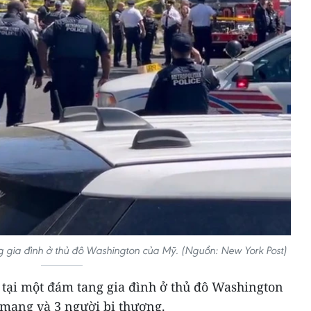
g gia đình ở thủ đô Washington của Mỹ. (Nguồn: New York Post)
 tại một đám tang gia đình ở thủ đô Washington
 mạng và 3 người bị thương.