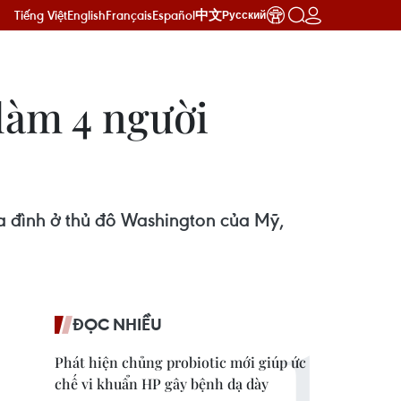
Tiếng Việt
English
Français
Español
中文
Русский
làm 4 người
ia đình ở thủ đô Washington của Mỹ,
ĐỌC NHIỀU
Phát hiện chủng probiotic mới giúp ức
chế vi khuẩn HP gây bệnh dạ dày