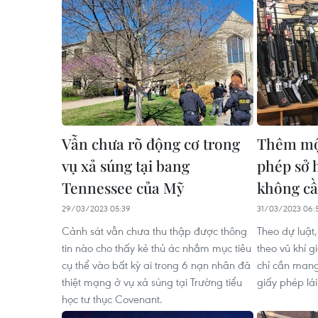
Vẫn chưa rõ động cơ trong
Thêm mộ
vụ xả súng tại bang
phép sở h
Tennessee của Mỹ
không cầ
29/03/2023 05:39
31/03/2023 06:
Cảnh sát vẫn chưa thu thập được thông
Theo dự luậ
tin nào cho thấy kẻ thủ ác nhắm mục tiêu
theo vũ khí g
cụ thể vào bất kỳ ai trong 6 nạn nhân đã
chỉ cần mang
thiệt mạng ở vụ xả súng tại Trường tiểu
giấy phép lái
học tư thục Covenant.