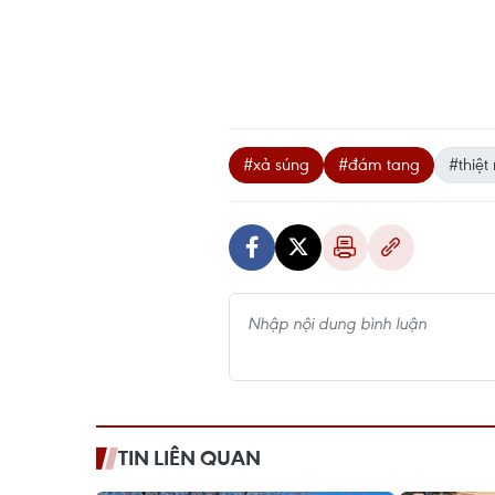
#xả súng
#đám tang
#thiệ
TIN LIÊN QUAN