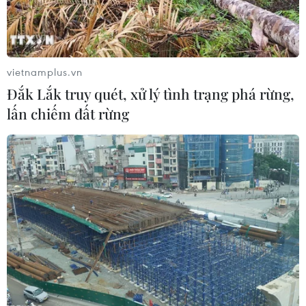
vietnamplus.vn
Đắk Lắk truy quét, xử lý tình trạng phá rừng,
lấn chiếm đất rừng
Mỹ hoan nghênh việc hai con tin được thả
tại Afghanistan
20/11/2019 00:12
Công dân Mỹ Kevin King và công dân Australia Timothy
Weeks hôm 19/11 đã được Taliban chuyển giao cho Mỹ
trong vụ trao đổi thành công lấy 3 tù nhân cấp cao của