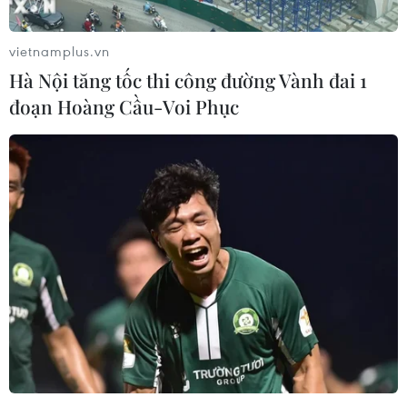
nhóm phiến quân này.
vietnamplus.vn
Hà Nội tăng tốc thi công đường Vành đai 1
đoạn Hoàng Cầu-Voi Phục
Pháp tiếp nhận 27 phụ nữ Iraq là nạn nhân
của tổ chức IS