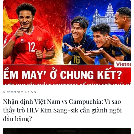
05/08/2026 03:11
Việt Nam bàn giao gạo sản xuất tại
Cuba cho đối tác
05/08/2026 02:27
CELAC lần đầu tổ chức đối thoại giữa
các ứng cử viên Tổng Thư ký Liên
hợp quốc
04/08/2026 23:08
vietnamplus.vn
Nhận định Việt Nam vs Campuchia: Vì sao
Mỹ trục xuất gần 1,5 triệu người nhập
thầy trò HLV Kim Sang-sik cần giành ngôi
cư trái phép trong 12 tháng
đầu bảng?
04/08/2026 22:43