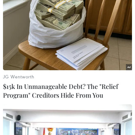
Xạ thủ bắn tỉa ngay dưới chân
đồng nghiệp để cứu con tin
05/09/2019 13:33
Tại Trung Quốc, một xạ thủ đã dùng phương pháp đặc
biệt là bắn xuyên qua khu vực dưới chân đồng nghiệp
để hạ gục một kẻ bắt giữ con tin trong tàu điện ngầm.
JG Wentworth
$15k In Unmanageable Debt? The "Relief
Program" Creditors Hide From You