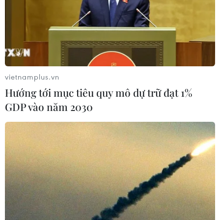
vietnamplus.vn
Hướng tới mục tiêu quy mô dự trữ đạt 1%
GDP vào năm 2030
TIN CÙNG CHUYÊN MỤC
Chủ tịch Quốc hội Trần Thanh Mẫn