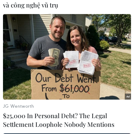
và công nghệ vũ trụ
#Kevin King
#Timothy Weeks
#Ramstein
#Taliban
#con tin
Afghanistan
Mỹ
JG Wentworth
$25,000 In Personal Debt? The Legal
Settlement Loophole Nobody Mentions
Theo dõi VietnamPlus