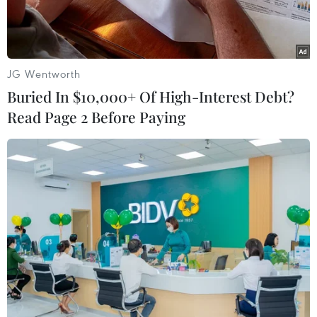
JG Wentworth
Buried In $10,000+ Of High-Interest Debt?
Read Page 2 Before Paying
Công dân Australia Timothy Weeks. (Ảnh: AP/ TTXVN)
Trả lời kênh truyền hình Fox News, Đại sứ Mỹ
tại Đức Richard Grenell xác nhận hai con tin
người Mỹ và người Australia bị lực lượng
Taliban cầm giữ tại Afghanistan trong 3 năm
qua đã về Đức ngày 21/11, sau cuộc trao đổi tù
nhân giữa Taliban và chính quyền Kabul 2 ngày