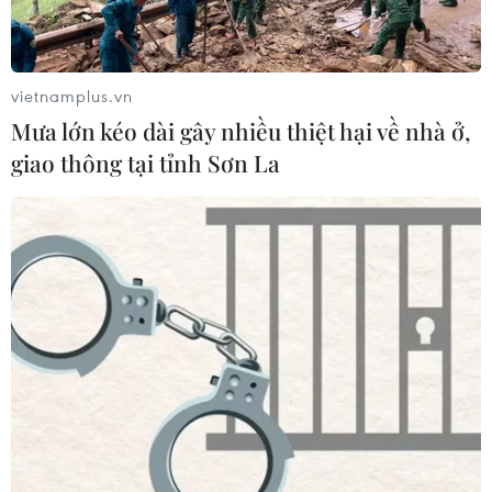
hoạch chấm dứt bảo vệ công dân
Somalia
02/08/2026 06:59
vietnamplus.vn
Mưa lớn kéo dài gây nhiều thiệt hại về nhà ở,
Toàn cảnh thế giới: Israel
giao thông tại tỉnh Sơn La
cảnh báo trước khả năng Mỹ tấn
công toàn diện Iran
02/08/2026 04:00
Xem thêm
CƠ QUAN CHỦ QUẢN: THÔNG TẤN XÃ VIỆT NAM