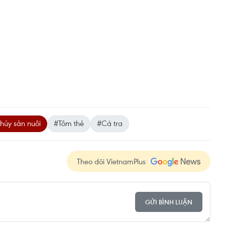
hủy sản nuôi
#Tôm thẻ
#Cá tra
Theo dõi VietnamPlus
GỬI BÌNH LUẬN