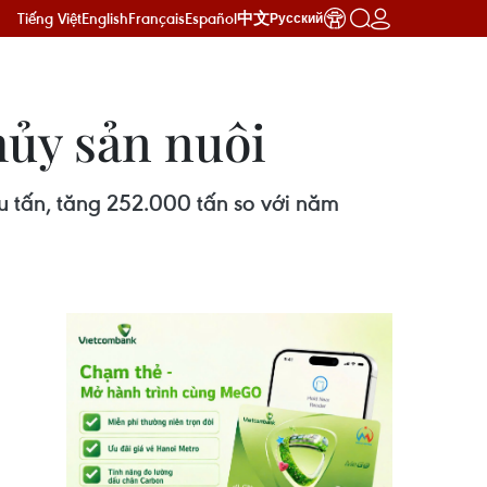
Tiếng Việt
English
Français
Español
中文
Русский
ủy sản nuôi
u tấn, tăng 252.000 tấn so với năm