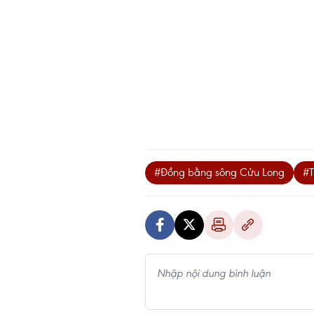
#Đồng bằng sông Cửu Long
#T