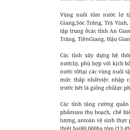
Vùng nuôi tôm nước lợ tậ
Giang,Sóc Trăng, Trà Vinh,
tập trung ởcác tỉnh An Gia
Trăng, TiềnGiang, Hậu Gian
Các tỉnh xây dựng hệ thố
nướclợ, phù hợp với kịch bả
nước tốttại các vùng nuôi 
mức thấp nhấtviệc nhập c
trước hết là giống chủlực p
Các tỉnh tăng cường quản
phẩmsau thu hoạch, chế biế
lượng, antoàn vệ sinh thực 
thiệt hại80.000ha tôm (13,