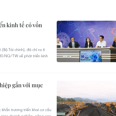
ển kinh tế có vốn
(Bộ Tài chính), đã chỉ ra 6
ố 10-NQ/TW về phát triển kinh
ghiệp gắn với mục
khẩn trương triển khai cơ cấu
n giao doanh nghiệp, nâng cao