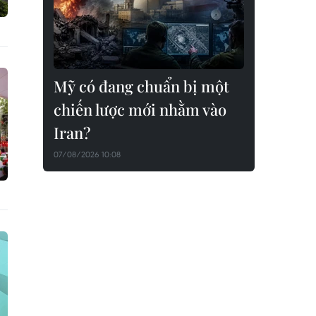
Mỹ có đang chuẩn bị một
chiến lược mới nhằm vào
Iran?
07/08/2026 10:08