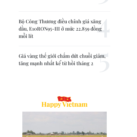
Bộ Công Thương điều chỉnh giá xăng
dầu, E10RON95-III ở mức 22.859 đồng
mỗi lít
Giá vàng thế giới chấm dứt chuỗi giảm,
tăng mạnh nhất kể từ hồi tháng 2