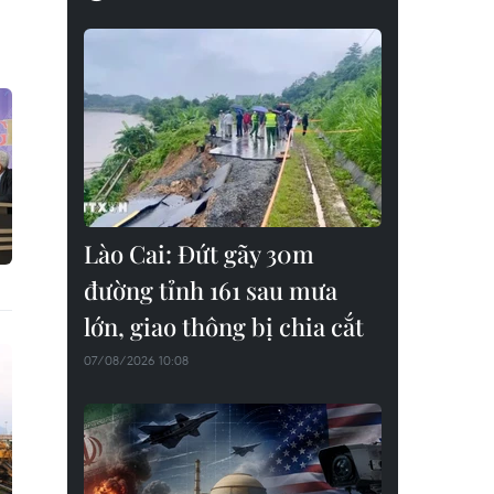
Lào Cai: Đứt gãy 30m
đường tỉnh 161 sau mưa
lớn, giao thông bị chia cắt
07/08/2026 10:08