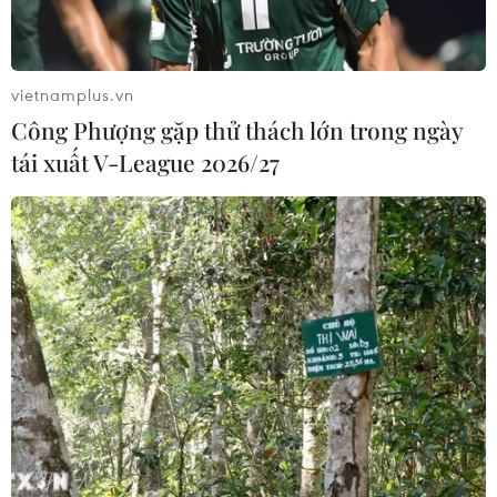
Điểm hẹn ngắm băng trôi và cá voi ở
Canada
vietnamplus.vn
05/08/2026 01:08
Công Phượng gặp thử thách lớn trong ngày
tái xuất V-League 2026/27
Mưa lũ, sạt lở tại Sri Lanka khiến 5
người thiệt mạng
04/08/2026 23:09
Mỹ trục xuất gần 1,5 triệu người nhập
cư trái phép trong 12 tháng
04/08/2026 22:43