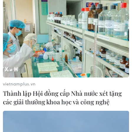
tán
04/08/2026 07:51
“Tổ trưởng” ở vùng biên vừa giỏi giữ
rừng, vừa khéo vận động bà con
04/08/2026 07:44
Xem thêm
vietnamplus.vn
Thành lập Hội đồng cấp Nhà nước xét tặng
các giải thưởng khoa học và công nghệ
CƠ QUAN CHỦ QUẢN: THÔNG TẤN XÃ VIỆT NAM
Tổng Biên tập: TRẦN TIẾN DUẨN