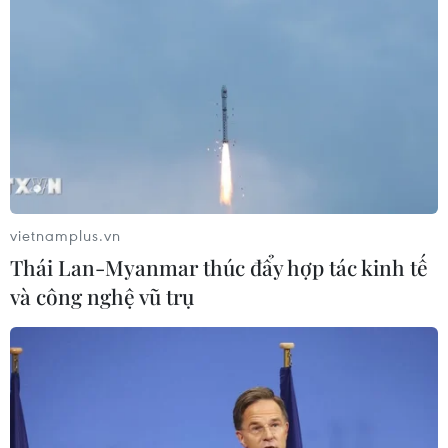
Phó Tổng Biên tập: NGUYỄN THỊ TÁM, KHÚC THANH
THỦY
Sở hữu trí tuệ
Quy định sử dụng
RSS
Hỗ trợ
Ngôn ngữ
TTXVN
Dịch vụ tin
Quảng cáo
vietnamplus.vn
Liên hệ
Thái Lan-Myanmar thúc đẩy hợp tác kinh tế
và công nghệ vũ trụ
Giấy phép số: 1374/GP-BTTTT do Bộ Thông tin và Truyền thông
cấp ngày 11/9/2008.
Quảng cáo: Phó TBT Nguyễn Thị Tám: 093.5958688, Email:
tamvna@gmail.com
Điện thoại: (024) 39411349 - (024) 39411348, Fax: (024)