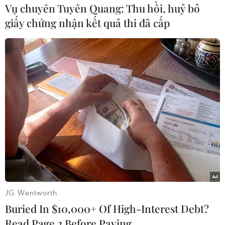
Vụ chuyên Tuyên Quang: Thu hồi, huỷ bỏ
giấy chứng nhận kết quả thi đã cấp
#Nam Phi
#AIDS
#HIV
#Hỗ trợ thuốc
#Tử vong
Nam Phi
Theo dõi VietnamPlus
TIN CÙNG CHUYÊN MỤC
JG Wentworth
Buried In $10,000+ Of High-Interest Debt?
Italy và Hy Lạp trở thành điểm nóng
Read Page 2 Before Paying