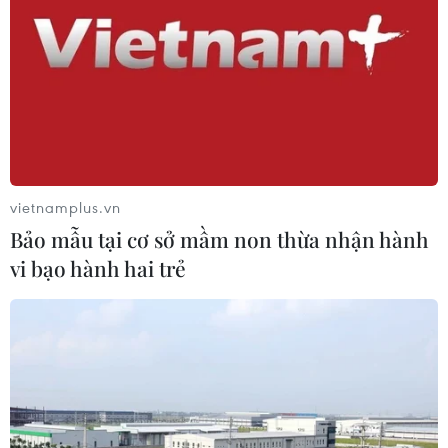
phá rừng, lấn chiếm đất rừng
06/08/2026 12:36
Cảnh báo mưa cường độ lớn trên
100mm tại Bắc Bộ, Thanh Hóa và
Nghệ An
vietnamplus.vn
06/08/2026 10:23
Bảo mẫu tại cơ sở mầm non thừa nhận hành
vi bạo hành hai trẻ
Mưa lớn kéo dài gây nhiều thiệt hại
về nhà ở, giao thông tại tỉnh Sơn La
06/08/2026 09:48
Bất cập việc ngừng giao khoán quản