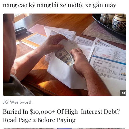
Trường Sa có gió Đông Bắc mạnh cấp 6, có lúc
nâng cao kỹ năng lái xe môtô, xe gắn máy
cấp 7, giật cấp 8-9. Sóng biển cao 2-4m. Biển
động mạnh. Rủi ro thiên tai cấp độ 2./.
(TTXVN/Vietnam+)
JG Wentworth
Buried In $10,000+ Of High-Interest Debt?
Read Page 2 Before Paying