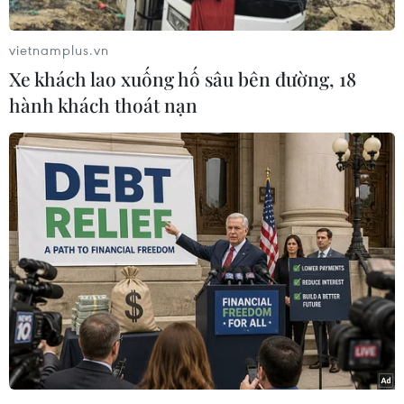
mù nhẹ rải rác với nền nhiệt 10-13 độ C, trời rét;
trưa chiều giảm mây trời nắng ấm hơn khi nền
vietnamplus.vn
nhiệt đạt 18-21 độ C.
Xe khách lao xuống hố sâu bên đường, 18
hành khách thoát nạn
Các tỉnh từ Thanh Hóa đến Thừa Thiên-Huế
nhiều mây, đêm không mưa, sáng sớm có sương
mù và sương mù nhẹ rải rác, trưa chiều trời
nắng, trời vẫn rét khi nền nhiệt thấp nhất 11-14
độ C, cao nhất 19-22 độ C.
Trung Trung Bộ từ Quảng Bình đến Quảng Ngãi
có mưa nhưng lượng không lớn, kìm hãm nhiệt
độ trong ngày từ 21-24 độ C.
Đà Nẵng đến Bình Thuận mây thay đổi, đêm
không mưa, ngày nắng. Gió đông bắc cấp 2-3.
Nhiệt độ ở mức 26-29 độ C.