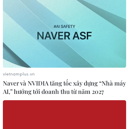
Thời tiết ngày 7/8: Bắc Bộ và Bắc
Trung Bộ giảm mưa về đêm, cục bộ
có mưa to
06/08/2026 23:15
Kế hoạch hành động phòng, chống
bão, lũ, thiên tai cực đoan và biến đổi
khí hậu
06/08/2026 23:00
vietnamplus.vn
Naver và NVIDIA tăng tốc xây dựng “Nhà máy
Mưa lớn gây ngập lụt, chia cắt nhiều
AI,” hướng tới doanh thu từ năm 2027
khu vực ở Nghệ An
06/08/2026 13:06
Đắk Lắk truy quét, xử lý tình trạng