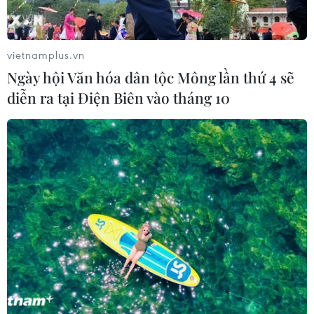
06/08/2026 05:14
vietnamplus.vn
Mưa dông khiến hàng chục
Ngày hội Văn hóa dân tộc Mông lần thứ 4 sẽ
chuyến bay tới Nội Bài không thể hạ
diễn ra tại Điện Biên vào tháng 10
cánh
06/08/2026 04:37
Cảnh báo lũ quét, sạt lở đất ở 8 tỉnh
khu vực Bắc Bộ và Thanh Hóa
06/08/2026 03:47
Xem thêm