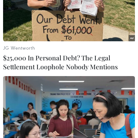
15/01/2015 01:05
Hôm nay (15/1), nền nhiệt giữa ngày và đêm ở các tỉnh
Bắc Bộ chênh lệch lớn, hơn 10 độ C nên ở Bắc Bộ và
Bắc Trung Bộ tiếp tục rét buốt.
JG Wentworth
$25,000 In Personal Debt? The Legal
Settlement Loophole Nobody Mentions