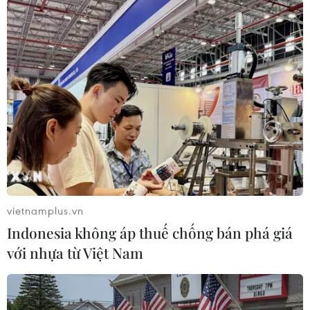
#Hà Nội
#Không khí lạnh
#Nhiệt độ
#Biển động
#Sương mù
#Sóng biển
#Biển Đông
#Quần đảo Hoàng Sa
TP. Hà Nội
Quảng Bình
Quảng Trị
Tp. Hồ Chí Minh
TP. Huế
Thanh Hóa
Theo dõi VietnamPlus
vietnamplus.vn
Indonesia không áp thuế chống bán phá giá
với nhựa từ Việt Nam
TIN LIÊN QUAN