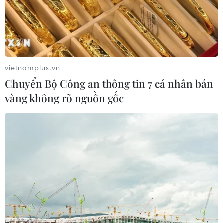
Chưa có bằng chứng truyền máu trẻ
giúp chống lão hóa
06/08/2026 23:16
vietnamplus.vn
Chuyển Bộ Công an thông tin 7 cá nhân bán
Xung đột Israel-Hamas: Ít nhất 300
vàng không rõ nguồn gốc
trẻ em thiệt mạng trong 300 ngày
qua
06/08/2026 22:56
Nước thải từ máy bay có thể giúp
phát hiện sớm nguy cơ đại dịch
06/08/2026 22:30