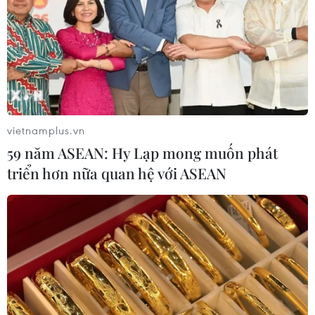
Syria: Nổ xe buýt gần thủ đô
Damascus khiến 2 người chết và 13
người bị thương
07/08/2026 00:50
vietnamplus.vn
Ớt nhập khẩu từ Mexico khiến hàng
59 năm ASEAN: Hy Lạp mong muốn phát
trăm người tiêu dùng Mỹ nhiễm
triển hơn nữa quan hệ với ASEAN
khuẩn Salmonella
07/08/2026 00:43
Bánh xèo tôm nhảy - món ăn phải
thử khi đến Quy Nhơn
07/08/2026 00:00