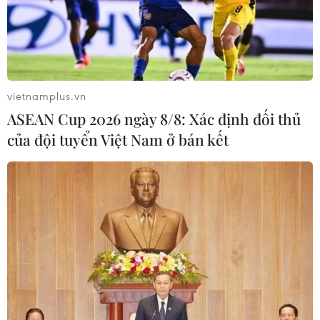
#Ngày Tận thế
#Người Maya
#Hầm trú ẩn
#Ăn chơi
Anh
Áo
vietnamplus.vn
Theo dõi VietnamPlus
ASEAN Cup 2026 ngày 8/8: Xác định đối thủ
của đội tuyển Việt Nam ở bán kết
TIN CÙNG CHUYÊN MỤC
Cộng hòa Dân chủ Congo ghi nhận
hơn 300 trẻ em tử vong do Ebola
08/08/2026 15:21