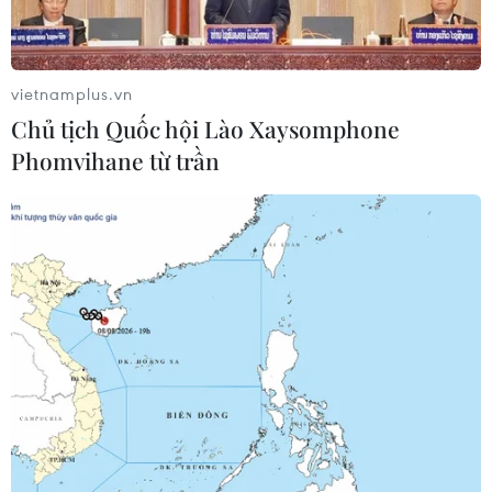
Đà Nẵng: Hỗ trợ 700 triệu đồng cho
đồng bào nghèo xã Hùng Sơn
vietnamplus.vn
08/08/2026 09:58
Chủ tịch Quốc hội Lào Xaysomphone
Phomvihane từ trần
Vùng 3 Hải quân cứu thành công 1
nạn nhân bị sóng cuốn tại Mũi Nghê
08/08/2026 08:43
Trung Quốc nâng mức ứng phó khẩn
cấp với bão Dolphin
08/08/2026 07:10