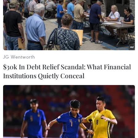
và dự đoán Thế chiến thứ ba sẽ xảy ra trong
năm 2052./.
Linh Vũ (Vietnam+)
JG Wentworth
$30k In Debt Relief Scandal: What Financial
Institutions Quietly Conceal