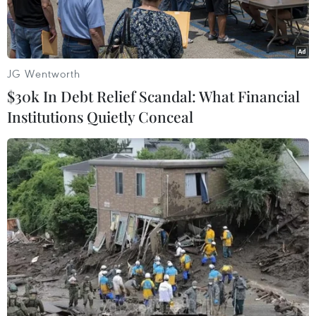
JG Wentworth
$30k In Debt Relief Scandal: What Financial
Institutions Quietly Conceal
Tổng thống Nga Vladimir Putin. (Ảnh: THX/TTXVN)
Reuters đưa tin, Tổng thống Nga Vladimir Putin
ngày 12/9 đã kêu gọi thực hiện các nỗ lực mới
nhằm tăng cường hợp tác với Trung Quốc và các
nước cộng hòa thuộc Liên Xô trước đây tại khu
vực Trung Á sau khi Liên minh chấu Âu (EU)