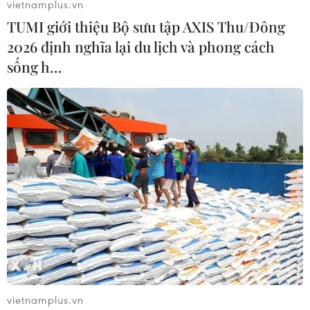
vietnamplus.vn
Phần Lan sẽ tìm kiếm bồi thường từ phía EU nếu các
TUMI giới thiệu Bộ sưu tập AXIS Thu/Đông
biện pháp trừng phạt bổ sung mà EU áp đặt đối với
2026 định nghĩa lại du lịch và phong cách
Nga gây ra cuộc khủng hoảng kinh tế ở quốc gia Bắc
Âu này.
sống h…
vietnamplus.vn