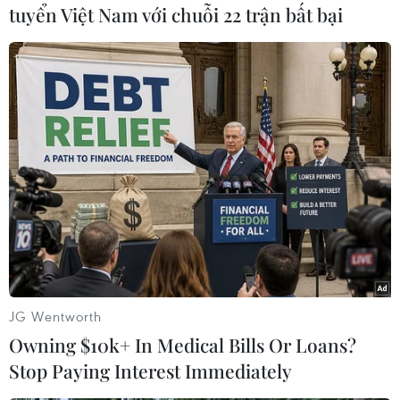
tuyển Việt Nam với chuỗi 22 trận bất bại
#Trung Quốc
#Tajikistan
#Ukraine
#SCO
#Lệnh trừng phạt
#Tổng thống Nga
#Vladimir Putin
#Liên minh châu Âu
Nga
Tajikistan
Trung Quốc
Ukraine
JG Wentworth
Owning $10k+ In Medical Bills Or Loans?
Theo dõi VietnamPlus
Stop Paying Interest Immediately