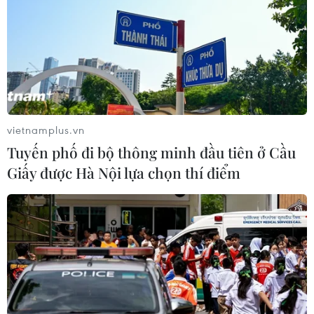
vietnamplus.vn
Tuyến phố đi bộ thông minh đầu tiên ở Cầu
Giấy được Hà Nội lựa chọn thí điểm
TIN CÙNG CHUYÊN MỤC
Khủng hoảng nắng nóng đẩy 34 tỉnh
của Pháp vào mức nguy cơ cháy