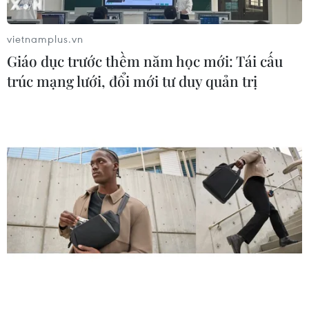
vietnamplus.vn
Giáo dục trước thềm năm học mới: Tái cấu
trúc mạng lưới, đổi mới tư duy quản trị
Phần Lan yêu cầu EU bồi thường thiệt hại
do lệnh trừng phạt Nga
07/08/2014 08:17