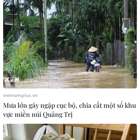
TIN LIÊN QUAN
vietnamplus.vn
Mưa lớn gây ngập cục bộ, chia cắt một số khu
vực miền núi Quảng Trị
EC xét lại lệnh trừng phạt Nga nếu thỏa