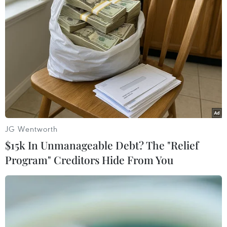
thuận ngừng bắn được tuân thủ
07/09/2014 22:56
Chủ tịch EC cho biết Brussels "sẵn sàng xem xét lại"
biện pháp trừng phạt mới mà họ dự kiến áp đặt đối với
Nga vào tuần tới nếu thỏa thuận ngừng bắn giữa lực
lượng ly khai và Ukraine được tuân thủ.
JG Wentworth
$15k In Unmanageable Debt? The "Relief
Program" Creditors Hide From You