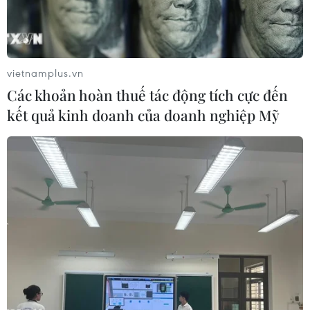
vietnamplus.vn
Các khoản hoàn thuế tác động tích cực đến
kết quả kinh doanh của doanh nghiệp Mỹ
Các nước bị cấm xuất khẩu sang Nga phải
tìm kiếm thị trường mới
08/08/2014 14:56
Các nước bị cấm xuất khẩu thực phẩm sang Nga, gồm
EU, Mỹ, Canada, Australia và Na Uy, sẽ buộc phải định
hướng lại sản xuất để xuất khẩu sang châu Á, Mỹ
Latinh và các nước vùng Caribbean.