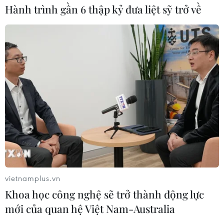
Hành trình gần 6 thập kỷ đưa liệt sỹ trở về
Đức tuyên án chung thân đối tượng
gây vụ lao xe vào đám đông ở
Munich
06/08/2026 15:57
Nga thúc đẩy đa dạng hóa tuyến vận
tải kết nối châu Á qua Ấn Độ Dương
06/08/2026 15:34
Italy và Hy Lạp trở thành điểm nóng
của virus Tây sông Nile
vietnamplus.vn
06/08/2026 13:24
Khoa học công nghệ sẽ trở thành động lực
mới của quan hệ Việt Nam-Australia