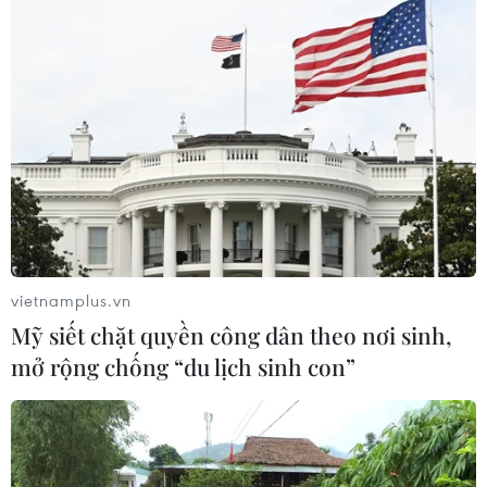
Tìm lời giải cho xu hướng gia tăng
ung thư phổi ở người trẻ không hút
thuốc
17/07/2026 01:00
Liệu pháp miễn dịch mở ra hướng
điều trị bệnh Alzheimer
16/07/2026 23:00
vietnamplus.vn
Mỹ siết chặt quyền công dân theo nơi sinh,
Xem thêm
mở rộng chống “du lịch sinh con”