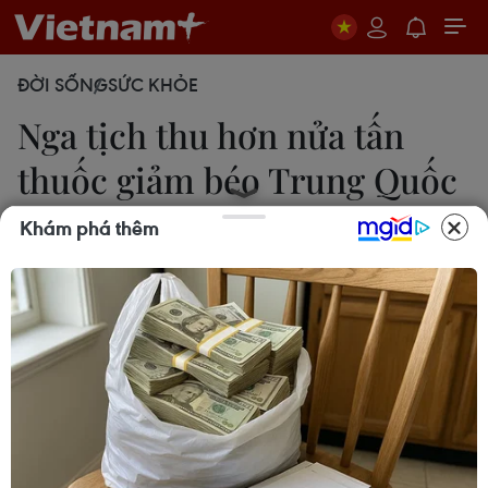
ĐỜI SỐNG
SỨC KHỎE
Nga tịch thu hơn nửa tấn
thuốc giảm béo Trung Quốc
Khám phá thêm
12/03/2012 06:12
Các nhân viên cơ quan phòng chống ma túy
Mátxcơva tịch thu hơn nửa tấn thuốc giảm béo
xuất xứ Trung Quốc, bắt giữ những người phân
phối.
Tối 11/3, các nhân viên cơ quan phòng chống
ma túy thủ đô Mátxcơva đã tịchthu hơn nửa tấn