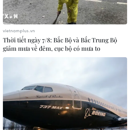
do tỷ lệ tiêm chủng giảm
24/07/2026 23:59
vietnamplus.vn
Mỹ điều tra một đợt bùng phát bệnh
Thời tiết ngày 7/8: Bắc Bộ và Bắc Trung Bộ
tả do ký sinh trùng cyclospora
giảm mưa về đêm, cục bộ có mưa to
24/07/2026 05:44
Mỹ thu hồi gần 1,6 triệu quả trứng do
nguy cơ nhiễm khuẩn Salmonella
24/07/2026 05:34
Venezuela ghi nhận 3 ca tử vong do
virus Hanta