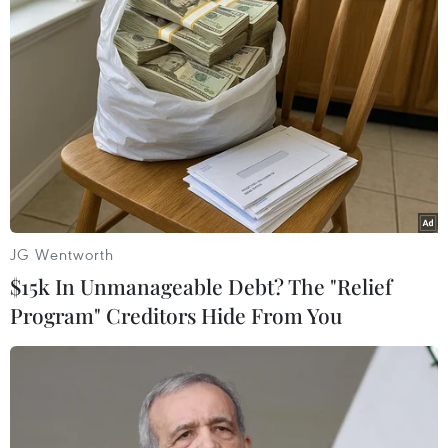
JG Wentworth
Gazprom vẫn tăng lượng khí đốt vận
$15k In Unmanageable Debt? The "Relief
chuyển tới châu Âu qua Ukraine
Program" Creditors Hide From You
29/05/2022 10:05
Lượng khí đốt mà tập đoàn này vận chuyển tới châu Âu
thông qua Ukraine qua cửa khẩu Sudzha hiện ở mức
44,1 triệu m3, tăng so với mức 43,96 triệu m3 vào 28/5.