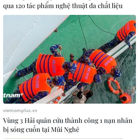
qua 120 tác phẩm nghệ thuật đa chất liệu
Gazprom: Việc cung cấp khí đốt cho châu
Âu qua Ukraine vẫn ổn định
07/06/2022 10:33
vietnamplus.vn
Theo hợp đồng của Gazprom, lượng khí đốt vận chuyển
Vùng 3 Hải quân cứu thành công 1 nạn nhân
sang Ukraine trong năm nay lên tới 40 tỷ m3, tương
bị sóng cuốn tại Mũi Nghê
đương khoảng 109,6 triệu m3/ngày.