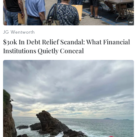
JG Wentworth
$30k In Debt Relief Scandal: What Financial
Institutions Quietly Conceal
Nhà máy xử lý khí đốt của Tập đoàn Gazprom, Nga ở Khanty-
Mansiysk. (Ảnh: ITAR-TASS/TTXVN)
Ngày 9/6, người phát ngôn Điện Kremlin,
Dmitry Peskov cho biết Tập đoàn năng lượng
Gazprom của Nga sẽ không cắt đứt nguồn cung
khí đốt cho bất kỳ khách hàng châu Âu nào nữa,
đồng thời nhấn mạnh kế hoạch yêu cầu các