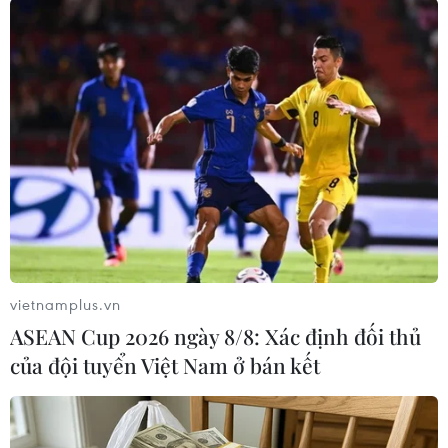
#nguồn cung khí đốt
#Gazprom
#mua khí đốt bằng đồng ruble
#khí đốt của Nga
#Nga và Ukraine
#xuất khẩu ngũ cốc
Nga
Theo dõi VietnamPlus
vietnamplus.vn
ASEAN Cup 2026 ngày 8/8: Xác định đối thủ
của đội tuyển Việt Nam ở bán kết
TIN LIÊN QUAN