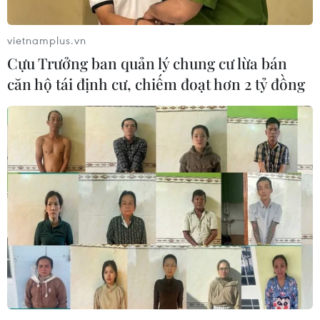
vietnamplus.vn
Liên minh châu Âu tìm cách tăng nguồn
Cựu Trưởng ban quản lý chung cư lừa bán
cung khí đốt tự nhiên hóa lỏng
căn hộ tái định cư, chiếm đoạt hơn 2 tỷ đồng
04/06/2022 14:09
Kể từ khi Moskva mở chiến dịch quân sự đặc biệt tại
Ukraine ngày 24/2, các quốc gia thành viên EU đã cố
gắng tìm cách hạn chế tình trạng phụ thuộc vào nguồn
khí đốt nhập khẩu từ Nga.