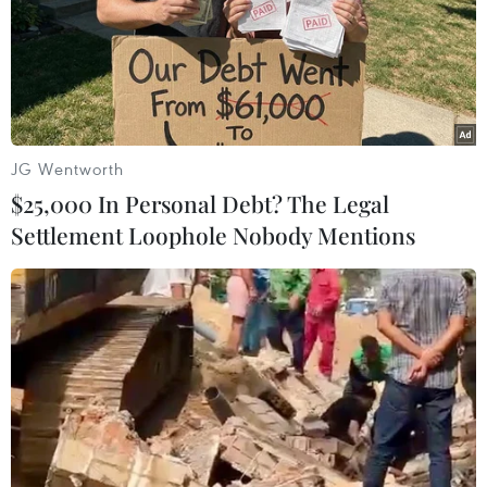
năng lượng Nga đồng nghĩa với việc 2 tỷ m3 khí đốt sẽ
không được cung cấp cho Hà Lan trong giai đoạn từ
nay tới tháng 10.
JG Wentworth
$25,000 In Personal Debt? The Legal
Settlement Loophole Nobody Mentions
Nga sẽ tìm khách hàng mới sau lệnh cấm