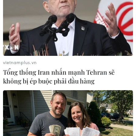
vietnamplus.vn
Tổng thống Iran nhấn mạnh Tehran sẽ
không bị ép buộc phải đầu hàng
Tập đoàn Gazprom của Nga ngừng cung
cấp khí đốt cho Hà Lan
30/05/2022 22:47
Quyết định ngừng cung cấp từ ngày 31/5 của tập đoàn