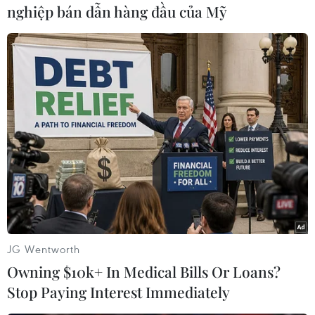
hoạt động xuất khẩu ngũ cốc từ các cảng của
nghiệp bán dẫn hàng đầu của Mỹ
Ukraine. Triển vọng đạt thỏa thuận còn mong
manh khi mà các bên đều đổ lỗi lẫn nhau gây
gián đoạn nguồn cung lương thực toàn cầu./.
(TTXVN/Vietnam+)
JG Wentworth
Owning $10k+ In Medical Bills Or Loans?
Stop Paying Interest Immediately