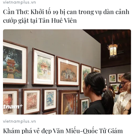
vietnamplus.vn
Cần Thơ: Khởi tố 19 bị can trong vụ dàn cảnh
cướp giật tại Tân Huê Viên
Người Đức dự kiến phải trả thêm 5 tỷ euro
mỗi năm tiền khí đốt
05/06/2022 10:11
Các biện pháp trừng phạt Gazprom chi nhánh Đức và
các công ty con liên quan có thể khiến người nộp thuế
và người sử dụng khí đốt ở Đức phải trả thêm 5 tỷ euro
mỗi năm cho nguồn khí đốt thay thế.
vietnamplus.vn
Khám phá vẻ đẹp Văn Miếu-Quốc Tử Giám