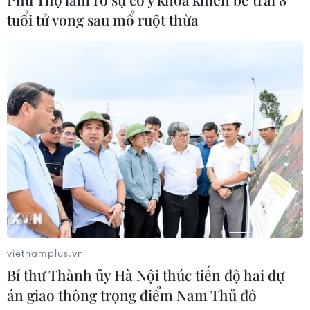
tuổi tử vong sau mổ ruột thừa
Máy bay chở khách nội địa đầu tiên
của Nga hoàn tất chuyến bay thử
nghiệm
04/08/2026 01:25
Xem thêm
CƠ QUAN CHỦ QUẢN: THÔNG TẤN XÃ VIỆT NAM
vietnamplus.vn
Tổng Biên tập: TRẦN TIẾN DUẨN
Bí thư Thành ủy Hà Nội thúc tiến độ hai dự
Phó Tổng Biên tập: NGUYỄN THỊ TÁM, KHÚC THANH
án giao thông trọng điểm Nam Thủ đô
THỦY