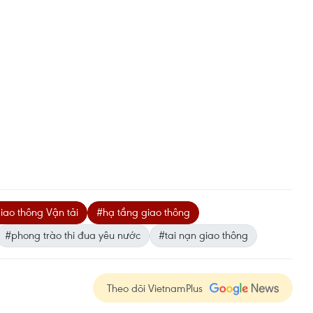
iao thông Vận tải
#hạ tầng giao thông
#phong trào thi đua yêu nước
#tai nạn giao thông
Theo dõi VietnamPlus