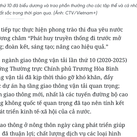
 thứ 10 đã biểu dương và trao phần thưởng cho các tâp thể và cá nh
 xuất sắc trong thời gian qua. (Ảnh: CTV/Vietnam+)
 tiếp tục thực hiện phong trào thi đua yêu nước
ương châm “Phát huy truyền thống đi trước mở
; đoàn kết, sáng tạo; nâng cao hiệu quả.”
c ngành giao thông vận tải lần thứ 10 (2020-2025)
ướng Thường trực Chính phủ Trương Hòa Bình
 vận tải đã kịp thời tháo gỡ khó khăn, đẩy
c dự án hạ tầng giao thông vận tải quan trọng;
 giao thông mới, nhất là các tuyến đường bộ cao
ng không quốc tế quan trọng đã tạo nên tính kết
át triển kinh tế-xã hội của cả nước.
iao thông ở nông thôn ngày càng phát triển giúp
 đã thuận lợi; chất lượng dịch vụ các loại hình