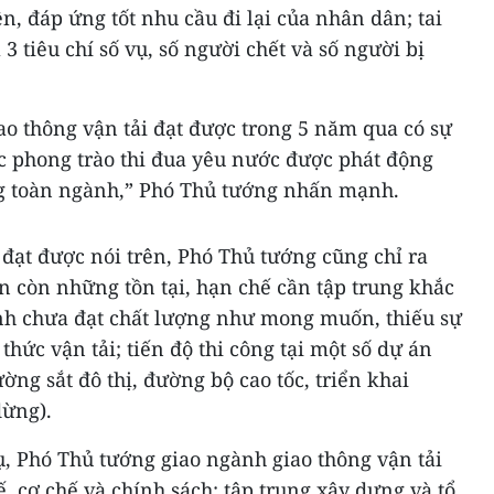
iện, đáp ứng tốt nhu cầu đi lại của nhân dân; tai
3 tiêu chí số vụ, số người chết và số người bị
o thông vận tải đạt được trong 5 năm qua có sự
c phong trào thi đua yêu nước được phát động
ng toàn ngành,” Phó Thủ tướng nhấn mạnh.
đạt được nói trên, Phó Thủ tướng cũng chỉ ra
n còn những tồn tại, hạn chế cần tập trung khắc
nh chưa đạt chất lượng như mong muốn, thiếu sự
hức vận tải; tiến độ thi công tại một số dự án
ng sắt đô thị, đường bộ cao tốc, triển khai
dừng).
, Phó Thủ tướng giao ngành giao thông vận tải
, cơ chế và chính sách; tập trung xây dựng và tổ