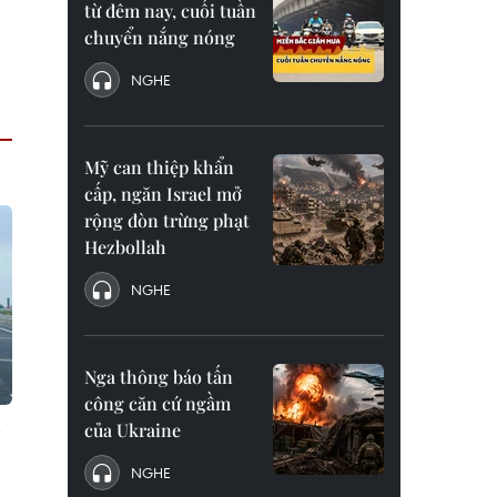
từ đêm nay, cuối tuần
chuyển nắng nóng
NGHE
Mỹ can thiệp khẩn
cấp, ngăn Israel mở
rộng đòn trừng phạt
Hezbollah
NGHE
Nga thông báo tấn
công căn cứ ngầm
của Ukraine
NGHE