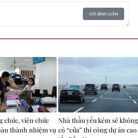
GỬI BÌNH LUẬN
g chức, viên chức
Nhà thầu yếu kém sẽ không
àn thành nhiệm vụ
có “cửa” thi công dự án cao