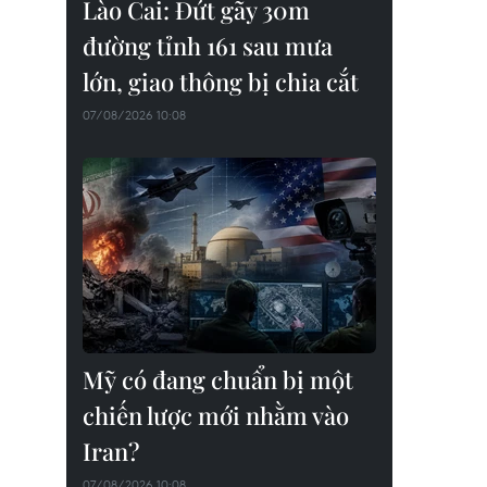
Lào Cai: Đứt gãy 30m
đường tỉnh 161 sau mưa
lớn, giao thông bị chia cắt
07/08/2026 10:08
Mỹ có đang chuẩn bị một
chiến lược mới nhằm vào
Iran?
07/08/2026 10:08