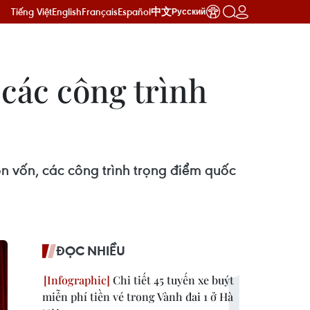
Tiếng Việt
English
Français
Español
中文
Русский
 các công trình
n vốn, các công trình trọng điểm quốc
ĐỌC NHIỀU
Chi tiết 45 tuyến xe buýt
miễn phí tiền vé trong Vành đai 1 ở Hà