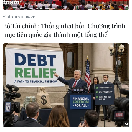
vietnamplus.vn
#Infographics
#Nhà vệ sinh
#Công trình nhỏ bé
Bộ Tài chính: Thống nhất bốn Chương trình
mục tiêu quốc gia thành một tổng thể
Theo dõi VietnamPlus
TIN LIÊN QUAN