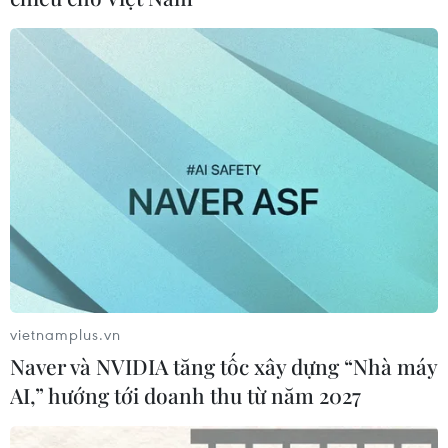
TIN CÙNG CHUYÊN MỤC
Thổ Nhĩ Kỳ tăng cường truy quét IS,
bắt giữ hơn 100 nghi phạm
07/08/2026 14:55
Tây Ban Nha triệt phá đường dây
buôn người xuyên Địa Trung Hải
vietnamplus.vn
07/08/2026 12:13
Naver và NVIDIA tăng tốc xây dựng “Nhà máy
AI,” hướng tới doanh thu từ năm 2027
Hy Lạp tạm giam một thị trưởng tình