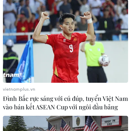
hợp vệ sinh, còn 16 triệu người dân nông thôn đang sử
dụng nhà tiêu không hợp vệ sinh...
vietnamplus.vn
Đình Bắc rực sáng với cú đúp, tuyển Việt Nam
vào bán kết ASEAN Cup với ngôi đầu bảng
Tại sao đàn ông lại dành rất nhiều thời