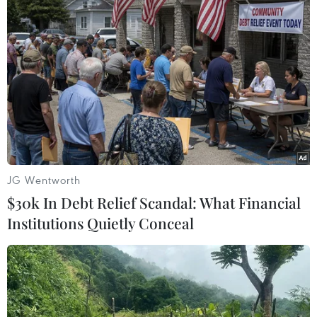
gian trong nhà vệ sinh?
13/04/2021 22:00
Nếu bạn gặp một người đàn ông luôn dành nhiều thời
gian ở trong phòng một mình nghĩa là anh ấy đang cố
gắng làm tăng lượng testosterone bị suy giảm để trở
thành một người bạn đời tốt.
JG Wentworth
$30k In Debt Relief Scandal: What Financial
Institutions Quietly Conceal