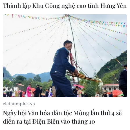
Italy và Hy Lạp trở thành điểm nóng
Thành lập Khu Công nghệ cao tỉnh Hưng Yên
của virus Tây sông Nile
06/08/2026 13:24
Bão Dolphin hướng vào miền Đông
Trung Quốc, cảnh báo mưa lớn trên
diện rộng
06/08/2026 08:36
Làn sóng tấn công mạng nhằm vào
các quỹ đầu cơ lớn của Mỹ
vietnamplus.vn
06/08/2026 06:47
Ngày hội Văn hóa dân tộc Mông lần thứ 4 sẽ
diễn ra tại Điện Biên vào tháng 10
Anh công bố kết quả điều tra ban