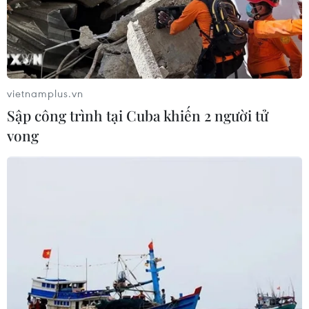
Sập công trình tại Cuba khiến 2
người tử vong
07/08/2026 01:48
vietnamplus.vn
Sập công trình tại Cuba khiến 2 người tử
vong
Syria: Nổ xe buýt gần thủ đô
Damascus khiến 2 người chết và 13
người bị thương
07/08/2026 00:50
Ớt nhập khẩu từ Mexico khiến hàng
trăm người tiêu dùng Mỹ nhiễm
khuẩn Salmonella
07/08/2026 00:43