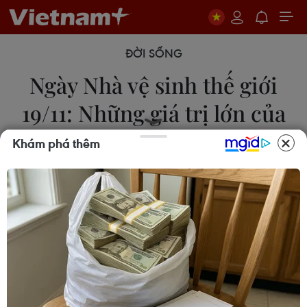
ĐỜI SỐNG
Ngày Nhà vệ sinh thế giới
19/11: Những giá trị lớn của
công trình nhỏ
Khám phá thêm
19/11/2021 00:21
3,6 tỷ người trên thế giới vẫn chưa được sử dụng
nhà vệ sinh an toàn. Nếu chúng ta vẫn đang có
nhà vệ sinh để sử dụng, hãy biết ơn vì những giá trị
mà công trình nhỏ bé này mang lại.
3,6 tỷ người trên thế giới vẫn chưa được sử