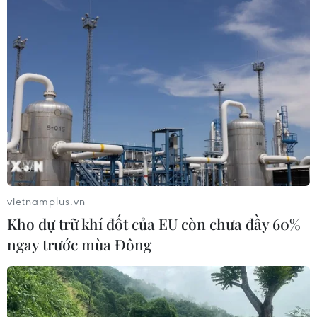
vietnamplus.vn
Kho dự trữ khí đốt của EU còn chưa đầy 60%
ngay trước mùa Đông