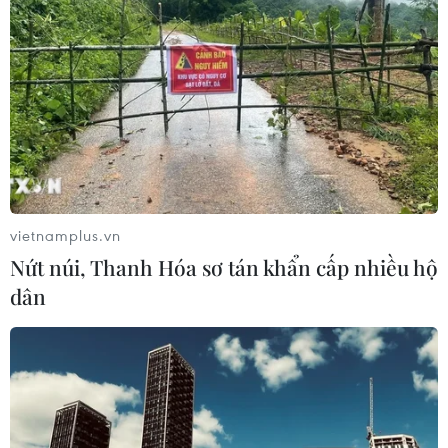
vietnamplus.vn
Nứt núi, Thanh Hóa sơ tán khẩn cấp nhiều hộ
dân