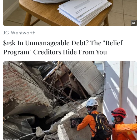
JG Wentworth
$15k In Unmanageable Debt? The "Relief
Program" Creditors Hide From You
Khách hàng mua sắm trong ngày 'Black Friday' tại Dartmouth.
(Nguồn: AP/TTXVN)
Hiệp hội bán lẻ lớn nhất nước Mỹ ngày 27/11
cho biết người tiêu dùng Mỹ đã tiêu khoảng 44,5
tỷ USD trong dịp Lễ Tạ ơn năm nay, giảm nhẹ so
với năm ngoái.
Tuy nhiên, theo khảo sát của Liên đoàn bán lẻ