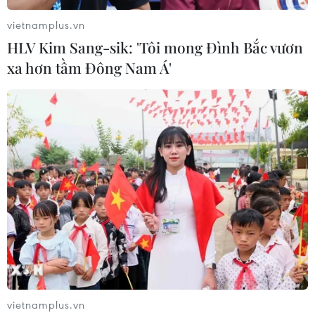
sớm “Black Friday”
vietnamplus.vn
25/11/2016 07:54
HLV Kim Sang-sik: 'Tôi mong Đình Bắc vươn
Mùa mua sắm 2016 tại Mỹ sẽ chính thức bắt đầu từ
xa hơn tầm Đông Nam Á'
ngày Thứ Sáu - 25/11, một ngày sau ngày Lễ Tạ ơn
nhằm chiếm lĩnh thị phần và tăng doanh số bán hàng.
vietnamplus.vn