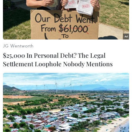
JG Wentworth
$25,000 In Personal Debt? The Legal
Settlement Loophole Nobody Mentions
Tưng bừng mua sắm trực tuyến trong
Ngày độc thân tại Trung Quốc
12/11/2016 14:13
Ngày Độc thân, 11/11 - sự kiện mua sắm trực tuyến hàng
năm lớn nhất Trung Quốc - năm nay trở thành một cuộc
chiến doanh thu giữa các công ty thương mại điện tử tại
quốc gia đông dân nhất thế giới này.