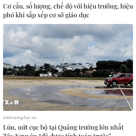
Cơ cấu, số lượng, chế độ với hiệu trưởng, hiệu
phó khi sắp xếp cơ sở giáo dục
CƠ QUAN CHỦ QUẢN: THÔNG TẤN XÃ VIỆT NAM
Tổng Biên tập: TRẦN TIẾN DUẨN
Phó Tổng Biên tập: NGUYỄN THỊ TÁM, KHÚC THANH
THỦY
Sở hữu trí tuệ
Quy định sử dụng
RSS
Hỗ trợ
Ngôn ngữ
TTXVN
Dịch vụ tin
Quảng cáo
Liên hệ
vietnamplus.vn
Lún, nứt cục bộ tại Quảng trường lớn nhất
Tây Nguyên “đã được tính toán trước”