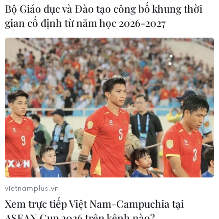
Bộ Giáo dục và Đào tạo công bố khung thời
gian cố định từ năm học 2026-2027
Mua sắm trực tuyến lên ngôi tại Mỹ trong
ngày "Black Friday"
26/11/2016 04:01
Hiệp hội Bán lẻ quốc gia (NRF) ước đoán tổng doanh
thu mùa lễ này có thể tăng 3,6%, lên đến 655,8 tỷ USD,
chủ yếu nhờ vào tăng trưởng trong mua sắm trực tuyến.
vietnamplus.vn
Xem trực tiếp Việt Nam-Campuchia tại
ASEAN Cup 2026 trên kênh nào?