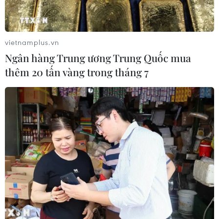
TIN CÙNG CHUYÊN MỤC
vietnamplus.vn
Thổ Nhĩ Kỳ tăng cường truy quét IS,
Ngân hàng Trung ương Trung Quốc mua
bắt giữ hơn 100 nghi phạm
thêm 20 tấn vàng trong tháng 7
07/08/2026 14:55
Tây Ban Nha triệt phá đường dây
buôn người xuyên Địa Trung Hải
07/08/2026 12:13
Hy Lạp tạm giam một thị trưởng tình
nghi gây thảm họa cháy rừng
07/08/2026 12:02