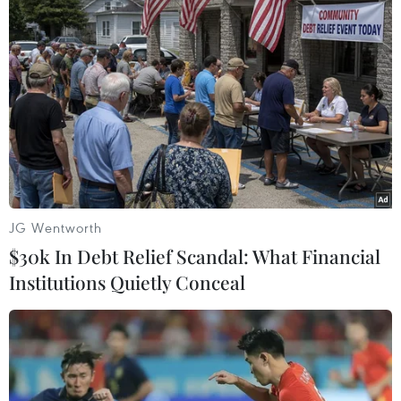
Theo dõi VietnamPlus
TIN LIÊN QUAN
JG Wentworth
$30k In Debt Relief Scandal: What Financial
Institutions Quietly Conceal