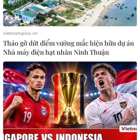
vietnamplus.vn
Tháo gỡ dứt điểm vướng mắc hiện hữu dự án
Nhà máy điện hạt nhân Ninh Thuận
Đa số người Mỹ không có kế hoạch mua
sắm ngày "Black Friday"
24/11/2016 04:44
Khảo sát mới nhất của Reuters/Ipsos cho thấy người