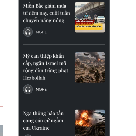
Miền Bắc giảm mưa
từ đêm nay, cuối tuần
chuyển nắng nóng
NGHE
Mỹ can thiệp khẩn
cấp, ngăn Israel mở
rộng đòn trừng phạt
Hezbollah
NGHE
Nga thông báo tấn
công căn cứ ngầm
của Ukraine