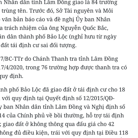
n Nhân dân tỉnh Lâm Đồng giao là 84 trường
 trùng tên. Trước đó, Sở Tài nguyên và Môi
 văn bản báo cáo và đề nghị Ủy ban Nhân
a trách nhiệm của ông Nguyễn Quốc Bắc,
n dân thành phố Bảo Lộc (nghỉ hưu từ ngày
 đất tái định cư sai đối tượng.
 37/BC-TTr do Chánh Thanh tra tỉnh Lâm Đồng
/4/2020, trong 76 trường hợp được thanh tra có
quy định.
h phố Bảo Lộc đã giao đất ở tái định cư cho 18
i với quy định tại Quyết định số 12/2015/QĐ-
y ban Nhân dân tỉnh Lâm Đồng và Nghị định số
4 của Chính phủ về bồi thường, hỗ trợ tái định
; giao đất ở không thông qua đấu giá cho 42
hông đủ điều kiện, trái với quy định tại Điều 118