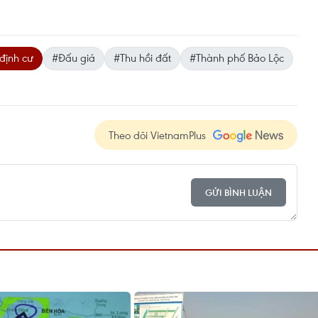
 định cư
#Đấu giá
#Thu hồi đất
#Thành phố Bảo Lộc
Theo dõi VietnamPlus
GỬI BÌNH LUẬN