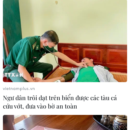
vietnamplus.vn
Truyền thông Hàn Quốc
Đội tuyển Việt Nam đối đầu
Ngư dân trôi dạt trên biển được các tàu cá
đánh giá cao đội tuyển Việt
Malaysia tại bán kết ASEAN
Nam với chuỗi 22 trận bất
Cup 2026
cứu vớt, đưa vào bờ an toàn
bại
08/08/2026 15:53
09/08/2026 04:22