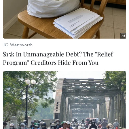
Việt Nam thẳng tiến vào
đúp, tuyển Việt Nam vào
bán kết với thành tích
bán kết ASEAN Cup với
nhất bảng
ngôi đầu bảng
07/08/2026 15:58
07/08/2026 15:49
JG Wentworth
$15k In Unmanageable Debt? The "Relief
Program" Creditors Hide From You
Xem trực tiếp Việt Nam-
Nhận định Singapore vs
Campuchia tại ASEAN Cup
Indonesia (20h ngày 7/8):
2026 trên kênh nào?
Cuộc quyết đấu giành tấm
vé bán kết duy nhất
07/08/2026 09:49
07/08/2026 08:41