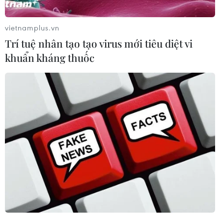
vietnamplus.vn
Trí tuệ nhân tạo tạo virus mới tiêu diệt vi
khuẩn kháng thuốc
Nhận định Việt Nam vs
HLV Kim Sang-sik: 'Tuyển
Campuchia: 'Phù thủy Kim'
Việt Nam hướng tới chiến
sẽ xoay tua toan tính
thắng để giữ ngôi đầu
đường dài?
bảng'
06/08/2026 08:25
06/08/2026 07:25
Chủ tịch Liên đoàn Bóng
Futsal Việt Nam bất bại sau