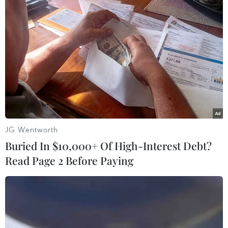
Chủ sân Azteca lỗ hơn 47
ASEAN Cup 2026 ngày 8/8:
triệu USD vì World Cup
Xác định đối thủ của đội
2026
tuyển Việt Nam ở bán kết
08/08/2026 06:43
08/08/2026 03:50
JG Wentworth
Buried In $10,000+ Of High-Interest Debt?
Read Page 2 Before Paying
Tuyển Việt Nam giành vé
Ông Kim Sang-sik trăn trở
vào bán kết, vì sao ông Kim
gì về hàng phòng ngự
Sang-sik vẫn không vui?
trước bán kết ASEAN Cup?