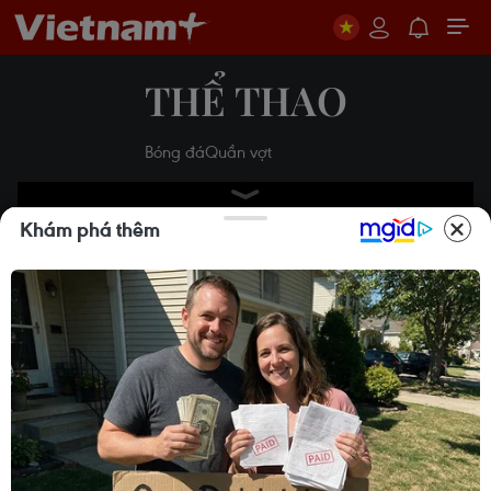
THỂ THAO
Bóng đá
Quần vợt
Khám phá thêm