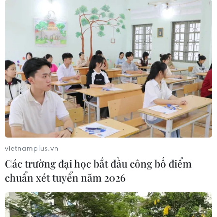
Báo chí Đông Nam Á "dậy
'Hủy diệt' Indonesia 3-0,
sóng" vì tuyển Việt Nam,
tuyển Việt Nam khẳng định
chỉ ra lý do Indonesia thua
vị thế nhà vô địch ASEAN
đau
Cup
04/08/2026 02:32
03/08/2026 15:39
vietnamplus.vn
Các trường đại học bắt đầu công bố điểm
chuẩn xét tuyển năm 2026
ASEAN Cup 2026: Tuyển
Xem trực tiếp Indonesia-
Việt Nam bước vào thử
Việt Nam tại ASEAN Cup