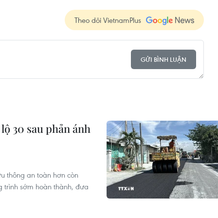
Theo dõi VietnamPlus
GỬI BÌNH LUẬN
 lộ 30 sau phản ánh
lưu thông an toàn hơn còn
 trình sớm hoàn thành, đưa