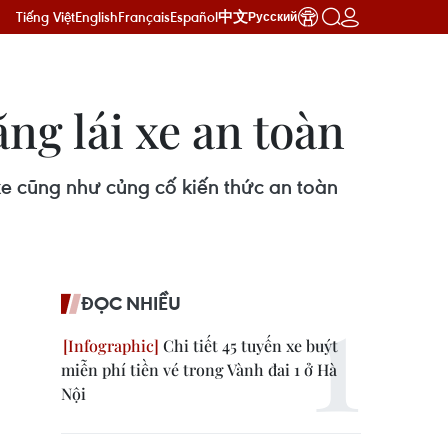
Tiếng Việt
English
Français
Español
中文
Русский
ng lái xe an toàn
xe cũng như củng cố kiến thức an toàn
ĐỌC NHIỀU
Chi tiết 45 tuyến xe buýt
miễn phí tiền vé trong Vành đai 1 ở Hà
Nội