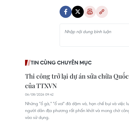
TIN CÙNG CHUYÊN MỤC
Thi công trở lại dự án sửa chữa Quốc
của TTXVN
06/08/2026 09:42
Những "ổ gà," "ổ voi" đã dặm vá, hạn chế bụi và việc 
người dân địa phương rất phấn khởi và mong chờ công
vào sử dụng.