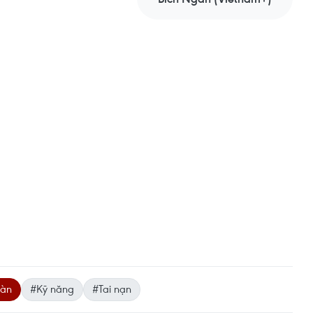
oàn
#Kỹ năng
#Tai nạn