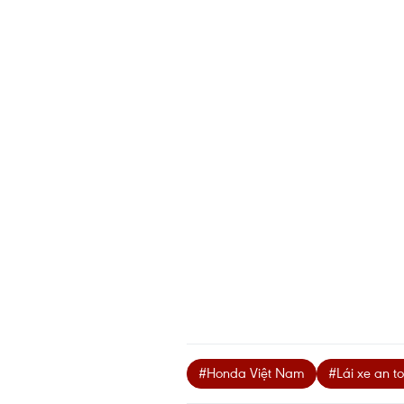
#Honda Việt Nam
#Lái xe an t