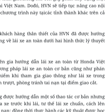
ại Việt Nam. Dođó, HVN sẽ tiếp tục nâng cao nội
chương trình này tạicác tỉnh thành khác trên cả
 khách hàng thân thiết của HVN đã được hướng
 về lái xe an toàn dưới hai hình thức lý thuyết
yên gia hướng dẫn lái xe an toàn từ Honda Việt
ng pháp lái xe an toàn cơ bản cũng như phán
iểm khi tham gia giao thông như lái xe trong
n trượt, phòng tránh tai nạn tại điểm giao cắt.
g được hướng dẫn một số thao tác cơ bản nhưng
a xe trước khi lái, tư thế lái xe chuẩn, cách lên
 nạn; đồng thời thực hành các kỹ thuật được học