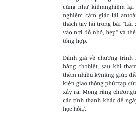
cũng như kiểmnghiệm lại 
nghiệm cảm giác lái anto
thách tay lái trong bài "Lá
vào nơi đỗ nhỏ, hẹp" và thể
tổng hợp."
Đánh giá về chương trình
hàng chobiết, sau khi tha
thêm nhiều kỹnăng giúp điề
kiện giao thông phứctạp cù
xảy ra. Mong rằng chươngtr
các tỉnh thành khác để ng
học hỏi./.