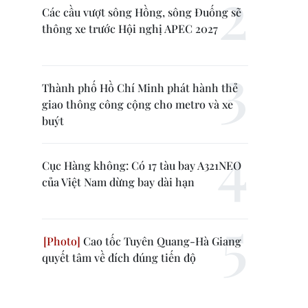
Các cầu vượt sông Hồng, sông Đuống sẽ
thông xe trước Hội nghị APEC 2027
Thành phố Hồ Chí Minh phát hành thẻ
giao thông công cộng cho metro và xe
buýt
Cục Hàng không: Có 17 tàu bay A321NEO
của Việt Nam dừng bay dài hạn
Cao tốc Tuyên Quang-Hà Giang
quyết tâm về đích đúng tiến độ