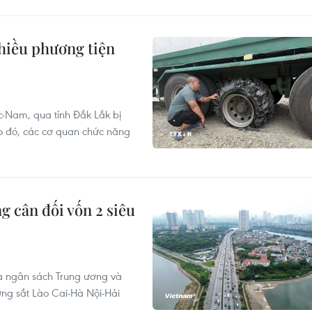
nhiều phương tiện
c-Nam, qua tỉnh Đắk Lắk bị
eo đó, các cơ quan chức năng
g cân đối vốn 2 siêu
ữa ngân sách Trung ương và
ng sắt Lào Cai-Hà Nội-Hải