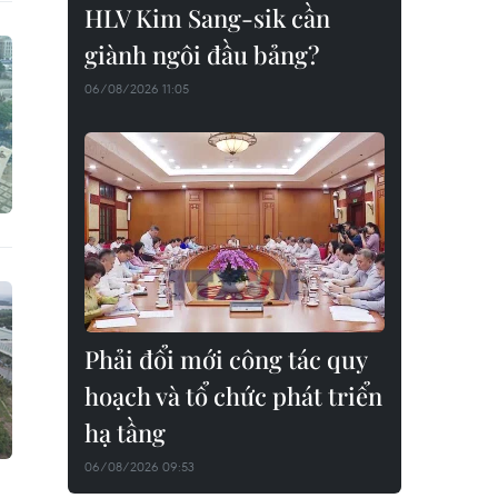
HLV Kim Sang-sik cần
giành ngôi đầu bảng?
06/08/2026 11:05
Phải đổi mới công tác quy
hoạch và tổ chức phát triển
hạ tầng
06/08/2026 09:53