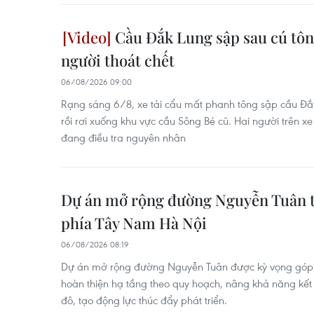
Cầu Đắk Lung sập sau cú tông
người thoát chết
06/08/2026 09:00
Rạng sáng 6/8, xe tải cẩu mất phanh tông sập cầu Đắ
rồi rơi xuống khu vực cầu Sông Bé cũ. Hai người trên x
đang điều tra nguyên nhân
Dự án mở rộng đường Nguyễn Tuân tă
phía Tây Nam Hà Nội
06/08/2026 08:19
Dự án mở rộng đường Nguyễn Tuân được kỳ vọng góp 
hoàn thiện hạ tầng theo quy hoạch, nâng khả năng kết
đô, tạo động lực thúc đẩy phát triển.