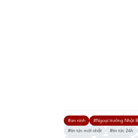
#an ninh
#Ngoại trưởng Nhật 
#tin tức mới nhất
#tin tức 24h