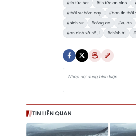
#tin tức hot
#tin tức an ninh
#thời sự hôm nay
#bản tin thời 
#hình sự
#công an
#vụ án
#an ninh xã hội
#chính trị
#
TIN LIÊN QUAN