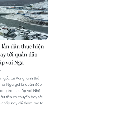
 lần đầu thực hiện
ay tới quần đảo
ấp với Nga
6
 gốc tại Vùng lãnh thổ
mà Nga gọi là quần đảo
đang tranh chấp với Nhật
ầu tiên có chuyến bay tới
h chấp này để thăm mộ tổ