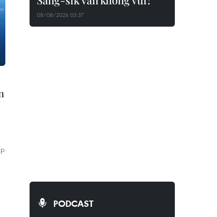
Sang-sik vẫn không vui?
08/08/2026 03:37
n
ấp
PODCAST