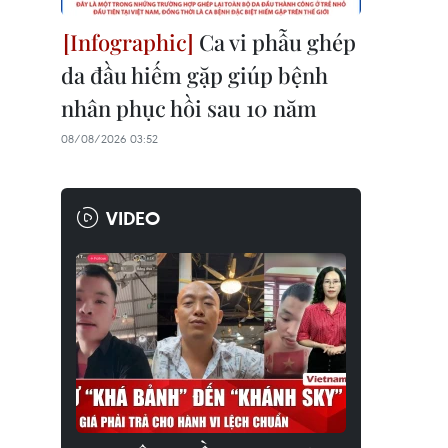
Ca vi phẫu ghép
da đầu hiếm gặp giúp bệnh
nhân phục hồi sau 10 năm
08/08/2026 03:52
VIDEO