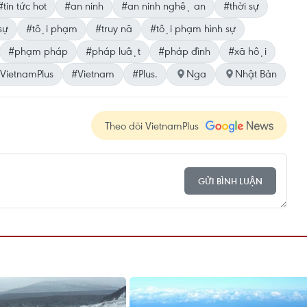
#tin tức hot
#an ninh
#an ninh nghệ an
#thời sự
sự
#tội phạm
#truy nã
#tội phạm hình sự
#phạm pháp
#pháp luật
#pháp đình
#xã hội
VietnamPlus
#Vietnam
#Plus.
Nga
Nhật Bản
Theo dõi VietnamPlus
GỬI BÌNH LUẬN