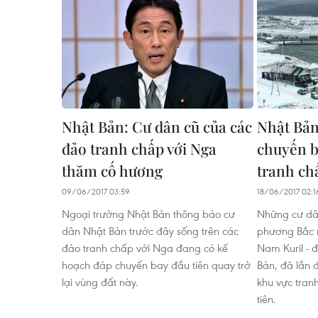
Nhật Bản: Cư dân cũ của các
Nhật Bản
đảo tranh chấp với Nga
chuyến b
thăm cố hương
tranh ch
09/06/2017 03:59
18/06/2017 02:1
Ngoại trưởng Nhật Bản thông báo cư
Những cư dân
dân Nhật Bản trước đây sống trên các
phương Bắc 
đảo tranh chấp với Nga đang có kế
Nam Kuril - 
hoạch đáp chuyến bay đầu tiên quay trở
Bản, đã lần đ
lại vùng đất này.
khu vực tran
tiên.