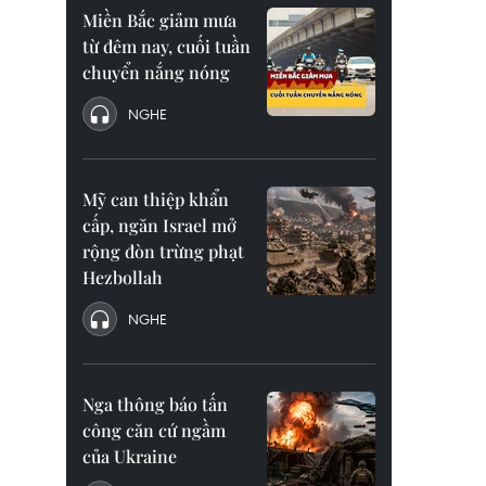
Miền Bắc giảm mưa
từ đêm nay, cuối tuần
chuyển nắng nóng
NGHE
Mỹ can thiệp khẩn
cấp, ngăn Israel mở
rộng đòn trừng phạt
Hezbollah
NGHE
Nga thông báo tấn
công căn cứ ngầm
của Ukraine