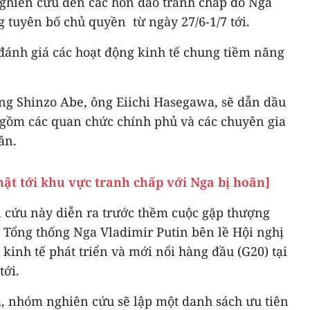
ghiên cứu đến các hòn đảo tranh chấp do Nga
 tuyên bố chủ quyền từ ngày 27/6-1/7 tới.
ánh giá các hoạt động kinh tế chung tiềm năng
ớng Shinzo Abe, ông Eiichi Hasegawa, sẽ dẫn dầu
gồm các quan chức chính phủ và các chuyên gia
ân.
hật tới khu vực tranh chấp với Nga bị hoãn]
 cứu này diễn ra trước thềm cuộc gặp thượng
 Tổng thống Nga Vladimir Putin bên lề Hội nghị
inh tế phát triển và mới nổi hàng đầu (G20) tại
tới.
a, nhóm nghiên cứu sẽ lập một danh sách ưu tiên