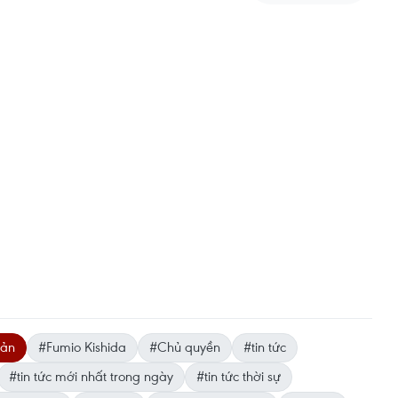
Bản
#Fumio Kishida
#Chủ quyền
#tin tức
#tin tức mới nhất trong ngày
#tin tức thời sự