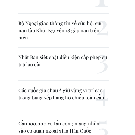
Bộ Ngoại giao thông tin về cứu hộ, cứu
nạn tàu Khôi Nguyên 18 gặp nạn trên
biển
Nhật Bản siết chặt điều kiện cấp phép cư
trú lâu dài
Các quốc gia châu Á giữ vững vị trí cao
trong bảng xếp hạng hộ chiếu toàn cầu
Gần 100.000 vụ tấn công mạng nhằm
vào cơ quan ngoại giao Hàn Quốc