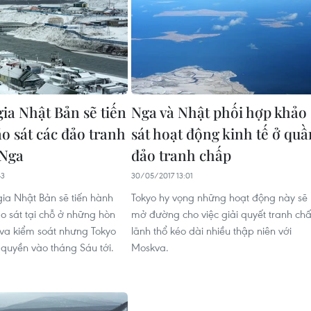
ia Nhật Bản sẽ tiến
Nga và Nhật phối hợp khảo
o sát các đảo tranh
sát hoạt động kinh tế ở quầ
 Nga
đảo tranh chấp
43
30/05/2017 13:01
ia Nhật Bản sẽ tiến hành
Tokyo hy vọng những hoạt động này sẽ
o sát tại chỗ ở những hòn
mở đường cho việc giải quyết tranh ch
va kiểm soát nhưng Tokyo
lãnh thổ kéo dài nhiều thập niên với
 quyền vào tháng Sáu tới.
Moskva.