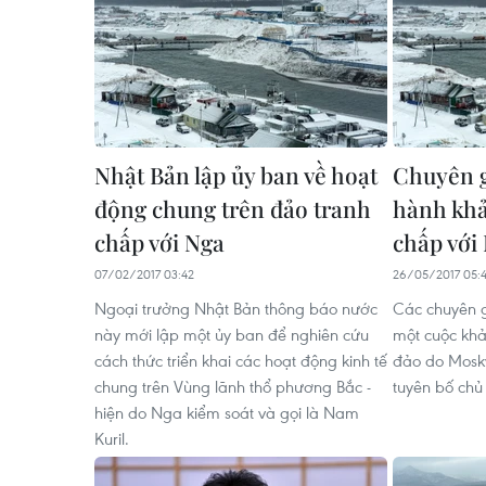
Nhật Bản lập ủy ban về hoạt
Chuyên g
động chung trên đảo tranh
hành khả
chấp với Nga
chấp với
07/02/2017 03:42
26/05/2017 05:
Ngoại trưởng Nhật Bản thông báo nước
Các chuyên g
này mới lập một ủy ban để nghiên cứu
một cuộc khả
cách thức triển khai các hoạt động kinh tế
đảo do Mosk
chung trên Vùng lãnh thổ phương Bắc -
tuyên bố chủ
hiện do Nga kiểm soát và gọi là Nam
Kuril.