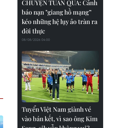
CHUYỆN TUẦN QUA: Cảnh
báo nạn "giang hồ mạng”
kéo những hệ lụy ảo tràn ra
đời thực
08/08/2026 04:00
Tuyển Việt Nam giành vé
vào bán kết, vì sao ông Kim