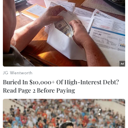
lực kinh tế nhà nước trên địa bàn,
đặc biệt là đất đai, ngân sách, tài
sản công và đơn vị sự nghiệp
công lập.
(Vietnam+)
JG Wentworth
Buried In $10,000+ Of High-Interest Debt?
Read Page 2 Before Paying