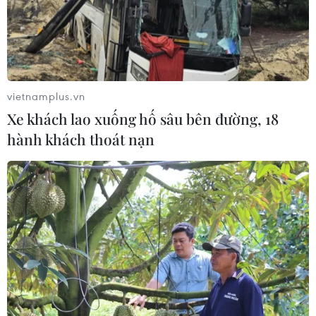
06/08/2026 04:37
Cảnh báo lũ quét, sạt lở đất ở 8 tỉnh
khu vực Bắc Bộ và Thanh Hóa
06/08/2026 03:47
vietnamplus.vn
Xe khách lao xuống hố sâu bên đường, 18
hành khách thoát nạn
Mưa lớn kéo dài gây thiệt hại khoảng
15 tỷ đồng tại Tuyên Quang
06/08/2026 03:03
Quảng Trị ưu tiên đầu tư hoàn thiện
hệ thống xử lý nước thải cụm công
nghiệp
06/08/2026 03:03