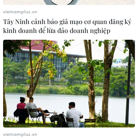
vietnamplus.vn
Xem thêm
Tây Ninh cảnh báo giả mạo cơ quan đăng ký
kinh doanh để lừa đảo doanh nghiệp
CƠ QUAN CHỦ QUẢN: THÔNG TẤN XÃ VIỆT NAM
Tổng Biên tập: TRẦN TIẾN DUẨN
Phó Tổng Biên tập: NGUYỄN THỊ TÁM, KHÚC THANH
THỦY
Sở hữu trí tuệ
Quy định sử dụng
RSS
Hỗ trợ
Ngôn ngữ
TTXVN
vietnamplus.vn