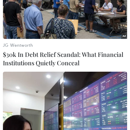
JG Wentworth
$30k In Debt Relief Scandal: What Financial
Institutions Quietly Conceal
Bộ trưởng Trịnh Việt Hùng: Bức tranh
thiên tai hiện nay mang đậm dấu ấn nhân
tai
09/05/2026 14:10