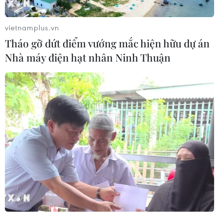
Công bố danh mục nguồn nước mặt liên
quốc gia và nguồn nước mặt liên tỉnh
vietnamplus.vn
31/03/2026 01:33
Tháo gỡ dứt điểm vướng mắc hiện hữu dự án
Danh mục nguồn nước mặt liên quốc gia và liên tỉnh là
Nhà máy điện hạt nhân Ninh Thuận
căn cứ quan trọng để các bộ, ngành, địa phương triển
khai các nhiệm vụ như lập quy hoạch tài nguyên nước,
thiết lập hành lang bảo vệ nguồn nước...