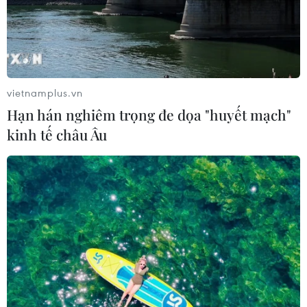
vietnamplus.vn
Hạn hán nghiêm trọng đe dọa "huyết mạch"
TIN CÙNG CHUYÊN MỤC
kinh tế châu Âu
Thụy Sĩ khó đạt mục tiêu giảm phát
thải khí nhà kính vào năm 2030
07/08/2026 09:42
Bão Dolphin càn quét các đảo miền
Nam Nhật Bản, sân bay Okinawa
phải đóng cửa
07/08/2026 09:10