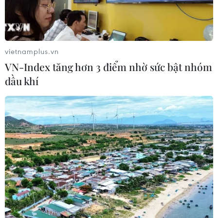
Bộ trưởng Trịnh Việt Hùng yêu cầu các địa phương nhận
diện rõ bức tranh thiên tai hiện nay mang đậm dấu ấn
“nhân tai,” từ việc khai thác tài nguyên quá mức đến sự
thay đổi nguồn nước từ thượng nguồn.
vietnamplus.vn
VN-Index tăng hơn 3 điểm nhờ sức bật nhóm
dầu khí