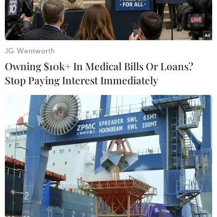
Đà Nẵng, Gia Lai, Đăk Lăk, Thành phố Hồ Chí
Minh...
JG Wentworth
Owning $10k+ In Medical Bills Or Loans?
Stop Paying Interest Immediately
Nguy cơ thiếu nước cục bộ có thể xảy ra trong mùa khô năm
2026. (Ảnh: Hoài Nam/Vietnam+)
Trước nguy cơ thiếu nước cục bộ có thể xảy ra
tại nhiều địa phương trong mùa khô năm 2026,