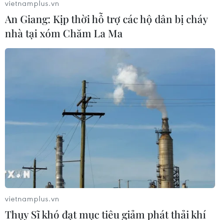
vietnamplus.vn
An Giang: Kịp thời hỗ trợ các hộ dân bị cháy
nhà tại xóm Chăm La Ma
Ngày Nước thế giới: Cấp thiết quản trị tài
nguyên nước, thúc đẩy kinh tế xanh
22/03/2026 01:19
Ngày Nước Thế giới 2026 nhấn mạnh yêu cầu cấp thiết
của quản trị nước hiệu quả gắn với thúc đẩy kinh tế
xanh và đề cao bình đẳng giới như một giải pháp bền
vững, để bảo vệ "mạch nguồn" sự sống.
vietnamplus.vn
Thụy Sĩ khó đạt mục tiêu giảm phát thải khí