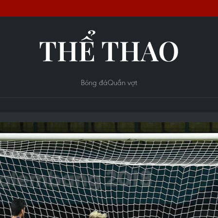
THỂ THAO
Bóng đá
Quần vợt