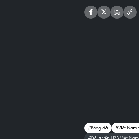
#Bóng đá
#Việt Nam 
#Đội tuyển U23 Việt Nam