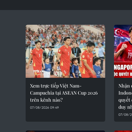
Xem trực tiếp Việt Nam-
Nhận 
Campuchia tại ASEAN Cup 2026
Indone
trên kênh nào?
quyết 
duy n
07/08/2026 09:49
07/08/2