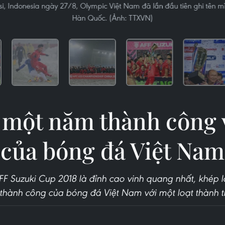
i, Indonesia ngày 27/8, Olympic Việt Nam đã lần đầu tiên ghi tên m
Hàn Quốc. (Ảnh: TTXVN)
i một năm thành công 
của bóng đá Việt Nam
FF Suzuki Cup 2018 là đỉnh cao vinh quang nhất, khép 
 thành công của bóng đá Việt Nam với một loạt thành tí