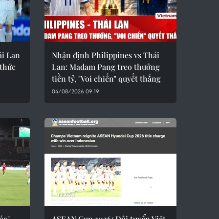
ái Lan
Nhận định Philippines vs Thái
 thức
Lan: Madam Pang treo thưởng
tiền tỷ, "Voi chiến" quyết thắng
04/08/2026 09:19
óa"
ASEAN Cup 2026: Đội tuyển Việt