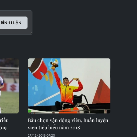
 BÌNH LUẬN
riều
Bầu chọn vận động viên, huấn luyện
019
viên tiêu biểu năm 2018
27/12/2018 07:20