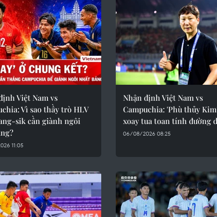
định Việt Nam vs
Nhận định Việt Nam vs
hia: Vì sao thầy trò HLV
Campuchia: 'Phù thủy Kim'
ang-sik cần giành ngôi
xoay tua toan tính đường d
ảng?
06/08/2026 08:25
026 11:05