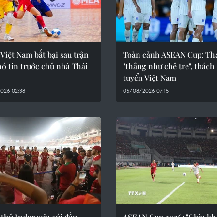
 Việt Nam bất bại sau trận
Toàn cảnh ASEAN Cup: Th
ó tin trước chủ nhà Thái
"thắng như chẻ tre", thách
tuyển Việt Nam
026 02:38
05/08/2026 07:15
thủ Indonesia cúi đầu
ASEAN Cup 2026: "Chìa kh