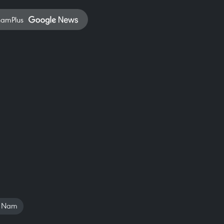
namPlus
t Nam