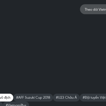
Theo dõi Viet
vô địch
#AFF Suzuki Cup 2018
#U23 Châu Á
#Đội tuyển Việ
#VietnamPlus