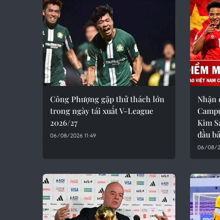
Công Phượng gặp thử thách lớn
Nhận 
trong ngày tái xuất V-League
Campuc
2026/27
Kim S
đầu b
06/08/2026 11:49
06/08/2