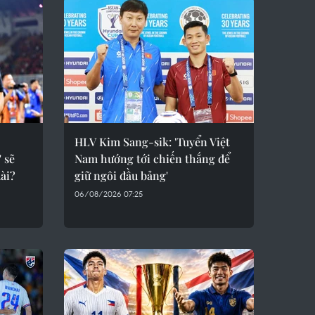
HLV Kim Sang-sik: 'Tuyển Việt
 sẽ
Nam hướng tới chiến thắng để
ài?
giữ ngôi đầu bảng'
06/08/2026 07:25