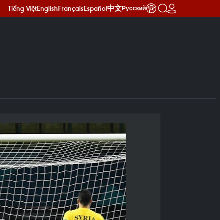
Tiếng Việt
English
Français
Español
中文
Русский