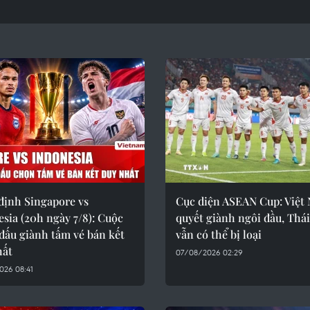
định Singapore vs
Cục diện ASEAN Cup: Việt
sia (20h ngày 7/8): Cuộc
quyết giành ngôi đầu, Thá
đấu giành tấm vé bán kết
vẫn có thể bị loại
hất
07/08/2026 02:29
026 08:41