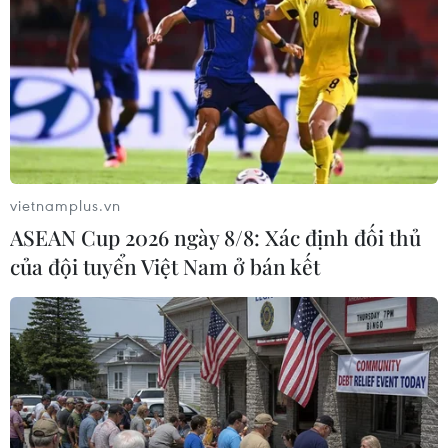
nạc rim hấp dẫn.
vietnamplus.vn
ASEAN Cup 2026 ngày 8/8: Xác định đối thủ
của đội tuyển Việt Nam ở bán kết
Gói bánh chưng, bánh tét tại một hộ gia đình ở làng Chuồn,
Thừa Thiên-Huế. (Ảnh: Hồ Cầu/TTXVN)
Nếu như miền Bắc có dưa hành thì miền Trung
lại đặc trưng với dưa món. Nguyên liệu của dưa