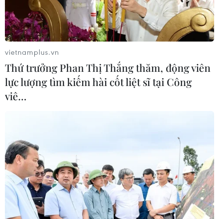
vật riêng.
vietnamplus.vn
Thứ trưởng Phan Thị Thắng thăm, động viên
lực lượng tìm kiếm hài cốt liệt sĩ tại Công
viê…
Khám phá văn hóa ẩm thực ngày Tết 3
miền Bắc-Trung-Nam