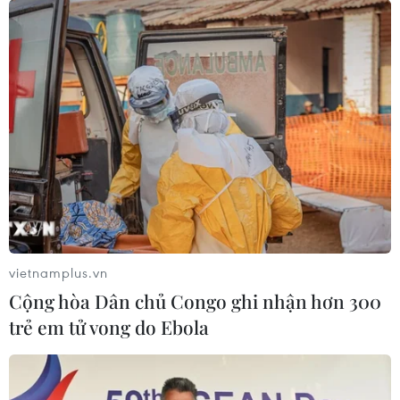
hóa đặc sắc, bền bỉ của người Việt giữa những
đổi thay của cuộc sống./.
(TTXVN/Vietnam+)
vietnamplus.vn
Cộng hòa Dân chủ Congo ghi nhận hơn 300
trẻ em tử vong do Ebola
#món ăn
#ẩm thực
#Tết cổ truyền