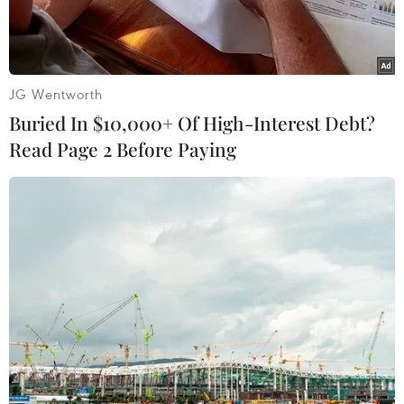
sắc Việt.
JG Wentworth
Buried In $10,000+ Of High-Interest Debt?
Read Page 2 Before Paying
Mâm cỗ ngày Tết ở miền Bắc. (Nguồn: Báo Ảnh Việt Nam)
Với vị trí đặc biệt quan trọng của ngày Tết trong
đời sống người Việt, những món ăn được lựa
chọn sử dụng trong những ngày đầu năm cũng