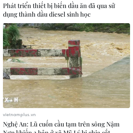
Phát triển thiết bị biến dầu ăn đã qua sử
dụng thành dầu diesel sinh học
Bức tranh đẹp mắt của làng bánh
tráng Thuận Hưng vào mùa Tết
04/01/2023 08:26
Những ngày cuối năm về làng nghề bánh tráng Thuận
Hưng, đâu đâu cũng thấy các vỉ bánh trắng phau phơi
rợp trời giữa tiết trời nắng nhẹ của miền Tây, tạo nên
bức tranh làng nghề rất đẹp.
vietnamplus.vn
Nghệ An: Lũ cuốn cầu tạm trên sông Nậm
Nơn khiến 3 bản ở xã Mỹ Lý bị chia cắt