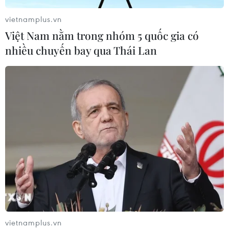
vietnamplus.vn
Việt Nam nằm trong nhóm 5 quốc gia có
nhiều chuyến bay qua Thái Lan
TIN CÙNG CHUYÊN MỤC
Bánh xèo tôm nhảy - món ăn phải
thử khi đến Quy Nhơn
07/08/2026 00:00
vietnamplus.vn