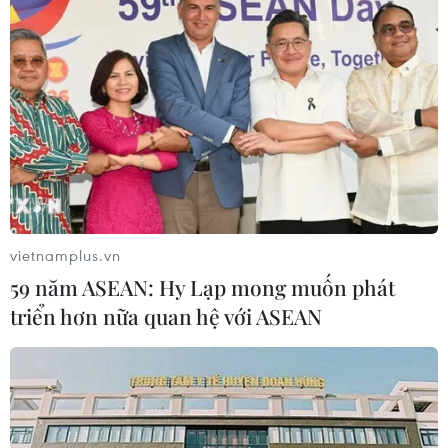
#mâm cơm ngày Tết
Theo dõi VietnamPlus
vietnamplus.vn
59 năm ASEAN: Hy Lạp mong muốn phát
TIN LIÊN QUAN
triển hơn nữa quan hệ với ASEAN