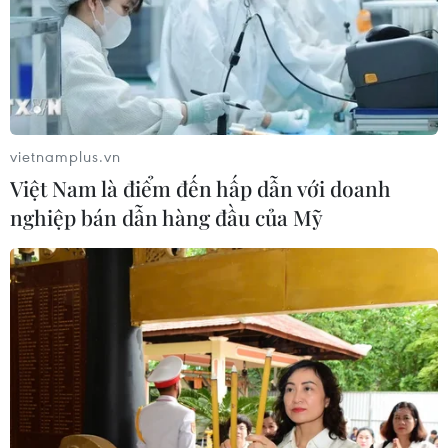
vietnamplus.vn
Việt Nam là điểm đến hấp dẫn với doanh
nghiệp bán dẫn hàng đầu của Mỹ
[Podcast] Thưởng thức những món đặc
sản ngày Tết của các vùng miền
13/02/2021 03:08
Ngày Tết, người Việt Nam thường có tục mời nhau đến
nhà ăn Tết chúc Xuân, mâm cỗ ngày Tết bao giờ cũng
đủ đầy các món ngon, mỗi vùng miền lại có những sản