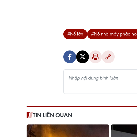
#Nổ lớn
#Nổ nhà máy pháo ho
TIN LIÊN QUAN