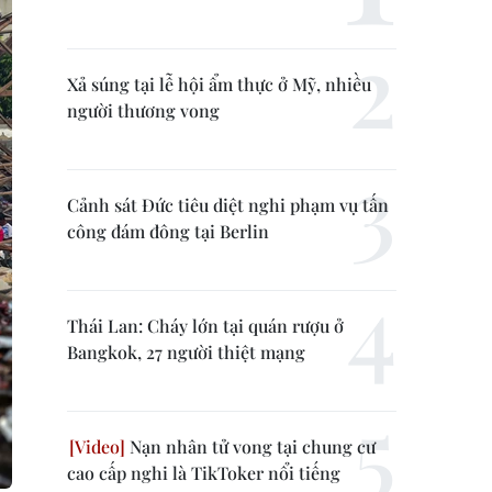
Xả súng tại lễ hội ẩm thực ở Mỹ, nhiều
người thương vong
Cảnh sát Đức tiêu diệt nghi phạm vụ tấn
công đám đông tại Berlin
Thái Lan: Cháy lớn tại quán rượu ở
Bangkok, 27 người thiệt mạng
Nạn nhân tử vong tại chung cư
cao cấp nghi là TikToker nổi tiếng