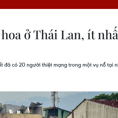
oa ở Thái Lan, ít nhấ
iết đã có 20 người thiệt mạng trong một vụ nổ tại