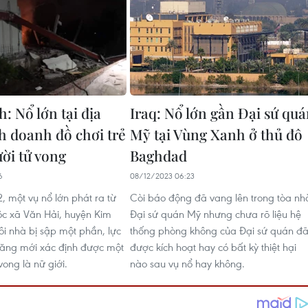
: Nổ lớn tại địa
Iraq: Nổ lớn gần Đại sứ qu
h doanh đồ chơi trẻ
Mỹ tại Vùng Xanh ở thủ đô
ười tử vong
Baghdad
6
08/12/2023 06:23
2, một vụ nổ lớn phát ra từ
Còi báo động đã vang lên trong tòa nh
ộc xã Văn Hải, huyện Kim
Đại sứ quán Mỹ nhưng chưa rõ liệu hệ
ôi nhà bị sập một phần, lực
thống phòng không của Đại sứ quán đ
năng mới xác định được một
được kích hoạt hay có bất kỳ thiệt hại
ong là nữ giới.
nào sau vụ nổ hay không.