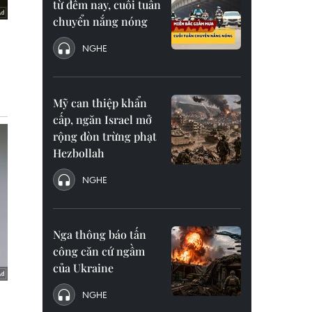
từ đêm nay, cuối tuần
chuyển nắng nóng
NGHE
Mỹ can thiệp khẩn
cấp, ngăn Israel mở
rộng đòn trừng phạt
Hezbollah
NGHE
Nga thông báo tấn
công căn cứ ngầm
của Ukraine
NGHE