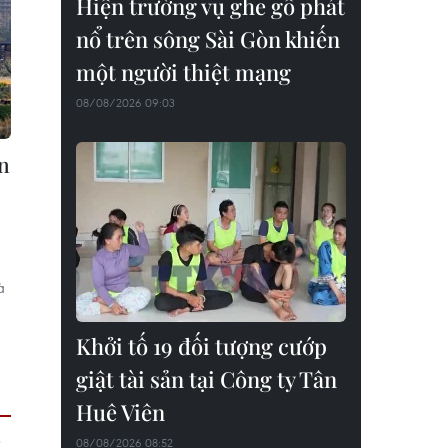
Hiện trường vụ ghe gỗ phát
nổ trên sông Sài Gòn khiến
một người thiệt mạng
08/08/2026 09:03
án
à
ã
Khởi tố 19 đối tượng cướp
giật tài sản tại Công ty Tân
Huê Viên
08/08/2026 08:52