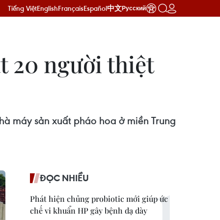
Tiếng Việt
English
Français
Español
中文
Русский
t 20 người thiệt
 nhà máy sản xuất pháo hoa ở miền Trung
ĐỌC NHIỀU
Phát hiện chủng probiotic mới giúp ức
chế vi khuẩn HP gây bệnh dạ dày