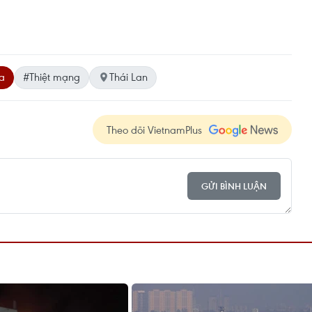
a
#Thiệt mạng
Thái Lan
Theo dõi VietnamPlus
GỬI BÌNH LUẬN