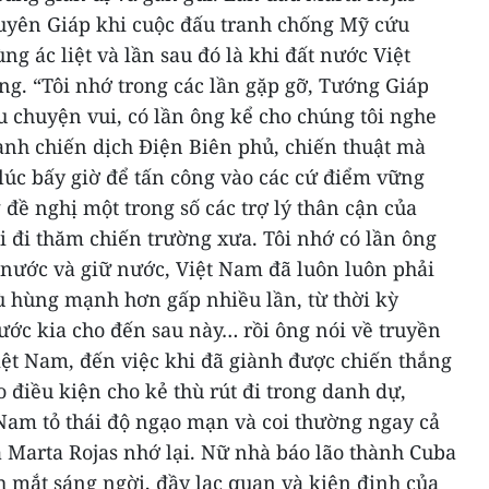
uyên Giáp khi cuộc đấu tranh chống Mỹ cứu
g ác liệt và lần sau đó là khi đất nước Việt
óng.
“Tôi nhớ trong các lần gặp gỡ, Tướng Giáp
 chuyện vui, có lần ông kể cho chúng tôi nghe
nh chiến dịch Điện Biên phủ, chiến thuật mà
lúc bấy giờ để tấn công vào các cứ điểm vững
 đề nghị một trong số các trợ lý thân cận của
i đi thăm chiến trường xưa. Tôi nhớ có lần ông
 nước và giữ nước, Việt Nam đã luôn luôn phải
 hùng mạnh hơn gấp nhiều lần, từ thời kỳ
ớc kia cho đến sau này… rồi ông nói về truyền
iệt Nam, đến việc khi đã giành được chiến thắng
 điều kiện cho kẻ thù rút đi trong danh dự,
 Nam tỏ thái độ ngạo mạn và coi thường ngay cả
à Marta Rojas nhớ lại.
Nữ nhà báo lão thành Cuba
 mắt sáng ngời, đầy lạc quan và kiên định của