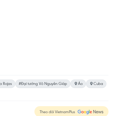
a Rojas
#Đại tướng Võ Nguyên Giáp
Áo
Cuba
Theo dõi VietnamPlus