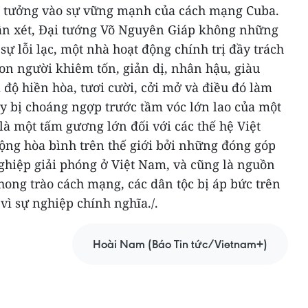
n tưởng vào sự vững mạnh của cách mạng Cuba.
ận xét, Đại tướng Võ Nguyên Giáp không những
ự lỗi lạc, một nhà hoạt động chính trị đầy trách
on người khiêm tốn, giản dị, nhân hậu, giàu
i độ hiền hòa, tươi cười, cởi mở và điều đó làm
y bị choáng ngợp trước tầm vóc lớn lao của một
là một tấm gương lớn đối với các thế hệ Việt
ộng hòa bình trên thế giới bởi những đóng góp
nghiệp giải phóng ở Việt Nam, và cũng là nguồn
phong trào cách mạng, các dân tộc bị áp bức trên
vì sự nghiệp chính nghĩa./.
Hoài Nam (Báo Tin tức/Vietnam+)