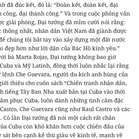
h đã đúc kết, đó là: “Đoàn kết, đoàn kết, đại
 công, đại thành công.” Và trong cuộc phỏng vấn
c giải phóng, Đại tướng đã mỉm cười nói rằng:
c thống nhất, nhân dân Việt Nam đã giành được
 để chúng tôi bắt tay vào xây dựng một đất nước
o đẹp hơn như lời dặn của Bác Hồ kính yêu.”
ới bà Marta Rojas, Đại tướng không bao giờ
Cuba và Mỹ Latinh, đồng thời luôn nhắc lại rằng
Tư lệnh Che Guevara, người du kích anh hùng của
 giới thiệu cho cuốn sách “Chiến tranh nhân dân,
h tiếng Tây Ban Nha xuất bản tại Cuba vào thời
hâm phục Cuba, luôn dành những tình cảm đặc
 Castro, Che Guevara cũng như Raul Castro và các
 Có lần Đại tướng đã nói một cách rất chân
của Cuba còn khó khăn hơn cuộc chiến đấu của
 sát bên cạnh kẻ thù giàu về kinh tế, mạnh về