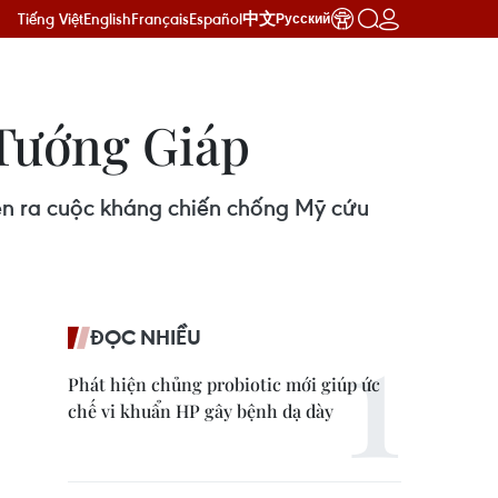
Tiếng Việt
English
Français
Español
中文
Русский
 Tướng Giáp
iễn ra cuộc kháng chiến chống Mỹ cứu
ĐỌC NHIỀU
Phát hiện chủng probiotic mới giúp ức
chế vi khuẩn HP gây bệnh dạ dày