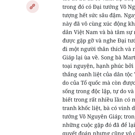
trong đó có Đại tướng Võ N
tượng hết sức sâu đậm.
Ngay
này đã vô cùng xúc động kh
dân Việt Nam và bà tâm sự 
được gặp gỡ và nghe Đại t
đi một người thân thích và
Giáp lại ùa về. Song bà Mar
toại nguyện, hạnh phúc bởi
thắng oanh liệt của dân tộc
do của Tổ quốc mà còn đượ
sống trong độc lập, tự do v
biết trong rất nhiều lần có
tranh khốc liệt, bà có vinh 
tướng Võ Nguyên Giáp; tron
những cuộc gặp đó đã để lại
quyết đoán nhưng cũng vô c