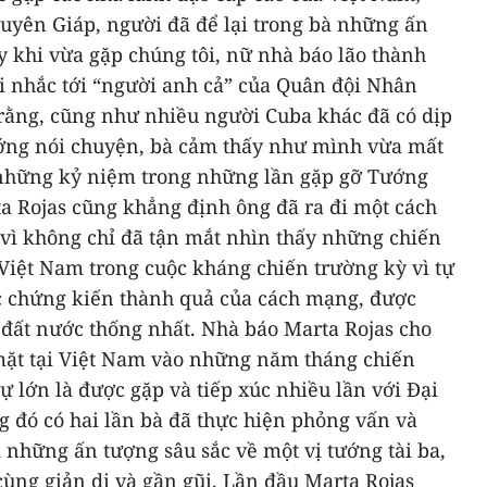
guyên Giáp, người đã để lại trong bà những ấn
 khi vừa gặp chúng tôi, nữ nhà báo lão thành
i nhắc tới “người anh cả” của Quân đội Nhân
rằng, cũng như nhiều người Cuba khác đã có dịp
ướng nói chuyện, bà cảm thấy như mình vừa mất
 những kỷ niệm trong những lần gặp gỡ Tướng
ta Rojas cũng khẳng định ông đã ra đi một cách
 vì không chỉ đã tận mắt nhìn thấy những chiến
 Việt Nam trong cuộc kháng chiến trường kỳ vì tự
c chứng kiến thành quả của cách mạng, được
à đất nước thống nhất.
Nhà báo Marta Rojas cho
 mặt tại Việt Nam vào những năm tháng chiến
dự lớn là được gặp và tiếp xúc nhiều lần với Đại
g đó có hai lần bà đã thực hiện phỏng vấn và
 những ấn tượng sâu sắc về một vị tướng tài ba,
ùng giản dị và gần gũi. Lần đầu Marta Rojas