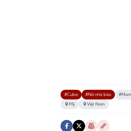
#Cuba
#Nữ nhà báo
#Mart
Mỹ
Việt Nam