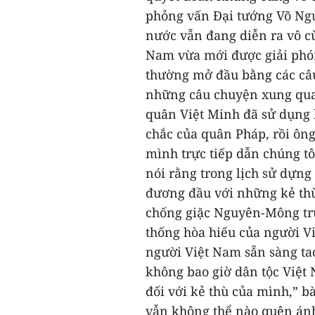
phỏng vấn Đại tướng Võ Ng
nước vẫn đang diễn ra vô cùn
Nam vừa mới được giải ph
thường mở đầu bằng các câu
những câu chuyện xung qua
quân Việt Minh đã sử dụng 
chắc của quân Pháp, rồi ông
mình trực tiếp dẫn chúng tô
nói rằng trong lịch sử dựng
đương đầu với những kẻ thù
chống giặc Nguyên-Mông trư
thống hòa hiếu của người V
người Việt Nam sẵn sàng tao
không bao giờ dân tộc Việt
đối với kẻ thù của mình,” b
vẫn không thể nào quên ánh