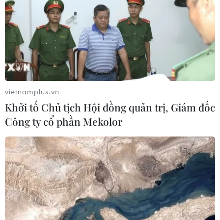
Nhận định Campuchia vs
Timor Leste: Trận chiến vì 3 điểm
danh dự cho "Các chiến binh
Angkor"
03/08/2026 03:30
vietnamplus.vn
Khởi tố Chủ tịch Hội đồng quản trị, Giám đốc
ASEAN Cup 2026: Đội tuyển Việt
Công ty cổ phần Mekolor
Nam sẵn sàng cho đại chiến ở "chảo
lửa" Pakansari
03/08/2026 03:13
Lịch thi đấu ASEAN Cup 2026 ngày
3/8: Việt Nam quyết đấu Indonesia
03/08/2026 01:40