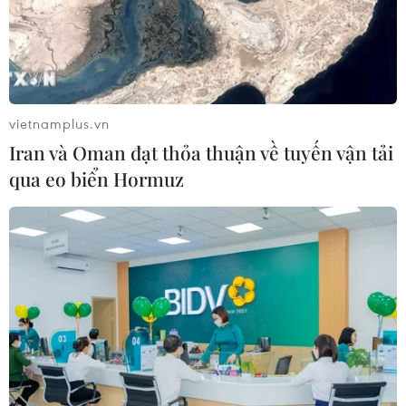
Nhận định Việt Nam vs
Indonesia: Thầy Kim cần thay đổi để
giành chiến thắng?
vietnamplus.vn
03/08/2026 00:06
Iran và Oman đạt thỏa thuận về tuyến vận tải
qua eo biển Hormuz
Mãn nhãn đêm khai mạc Liên hoan
quốc tế võ cổ truyền Việt Nam 2026
02/08/2026 22:41
Đội tuyển Futsal Việt Nam giành
chiến thắng đậm tại giải đấu ở Thái
Lan
02/08/2026 22:40