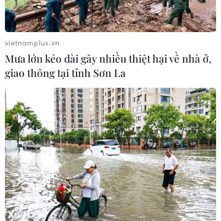
Campuchia: Vì sao thầy trò HLV Kim
Sang-sik cần giành ngôi đầu bảng?
06/08/2026 11:05
vietnamplus.vn
Mưa lớn kéo dài gây nhiều thiệt hại về nhà ở,
Nhận định Việt Nam vs Campuchia:
giao thông tại tỉnh Sơn La
'Phù thủy Kim' sẽ xoay tua toan tính
đường dài?
06/08/2026 08:25
HLV Kim Sang-sik: 'Tuyển Việt Nam
hướng tới chiến thắng để giữ ngôi
đầu bảng'
06/08/2026 07:25
Chủ tịch Liên đoàn Bóng đá thế giới