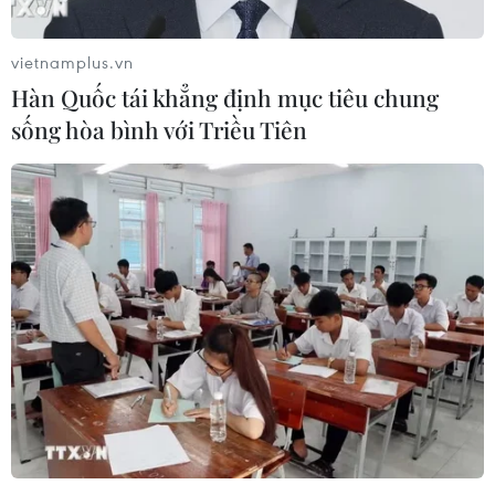
vietnamplus.vn
Hàn Quốc tái khẳng định mục tiêu chung
sống hòa bình với Triều Tiên
Chủ tịch Trung Quốc mở tiệc chiêu đãi
lãnh đạo các nước dự Olympic
05/02/2022 10:46
Đây là lần hiếm hoi Chủ tịch Trung Quốc tiếp xúc trực
tiếp với các nhà lãnh đạo thế giới kể từ khi đại dịch
COVID-19 bùng phát vào cuối năm 2019.