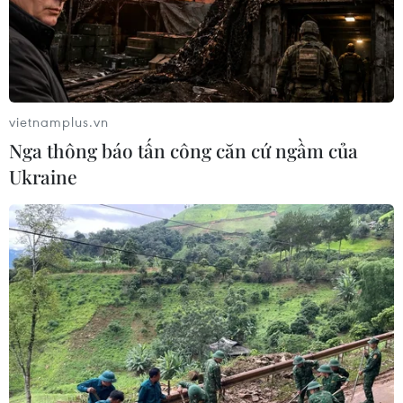
vietnamplus.vn
Nga thông báo tấn công căn cứ ngầm của
Ukraine
TIN CÙNG CHUYÊN MỤC
Công Phượng gặp thử thách lớn
trong ngày tái xuất V-League 2026/27
06/08/2026 11:49
Nhận định Việt Nam vs