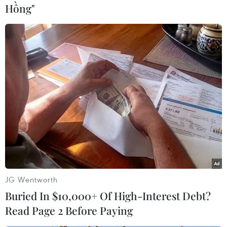
Hồng"
Đến nay, đoàn thể thao Trung Quốc đã giành
được 14 huy chương vàng, trong đó 11 huy
chương vàng là ở các nội dung trượt băng tốc
độ cự ly ngắn./.
(TTXVN/Vietnam+)
JG Wentworth
Buried In $10,000+ Of High-Interest Debt?
Read Page 2 Before Paying