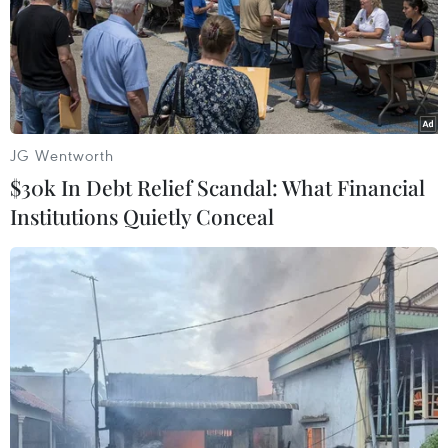
04/02/2022 14:19
Dù được tối giản do đại dịch COVID-19 nhưng sự kiện
vẫn khiến khán giả “mãn nhãn” với những màn biểu
diễn nghệ thuật được dàn dựng kỳ công dưới sự chỉ
đạo nghệ thuật tài ba của Trương Nghệ Mưu.
JG Wentworth
$30k In Debt Relief Scandal: What Financial
Institutions Quietly Conceal