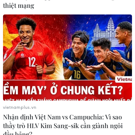
thiệt mạng
vietnamplus.vn
Nhận định Việt Nam vs Campuchia: Vì sao
thầy trò HLV Kim Sang-sik cần giành ngôi
đầu bảng?