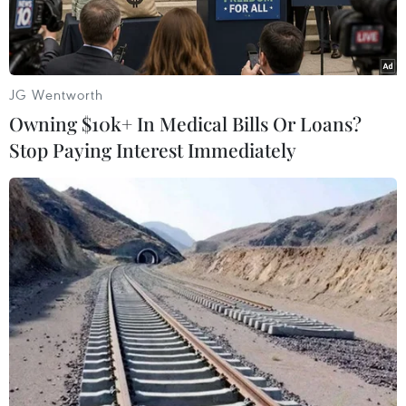
hợp 2.000m.
JG Wentworth
Owning $10k+ In Medical Bills Or Loans?
Stop Paying Interest Immediately
Vận động viên Zoi Sadowski Synnott (giữa) của New Zealand
giành huy chương Vàng nội dung trượt ván trên tuyết tại
Olympic mùa Đông Bắc Kinh 2022 ngày 6/2. (Ảnh:
THX/TTXVN)