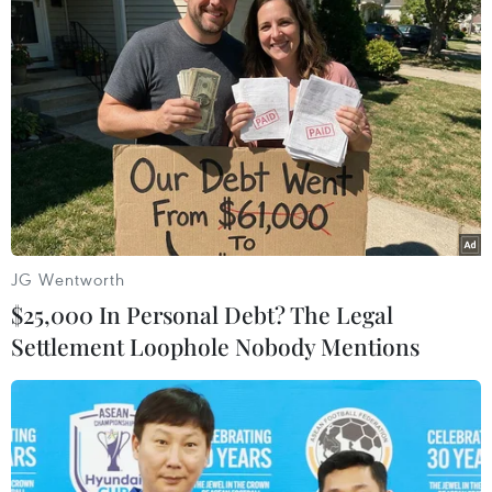
JG Wentworth
$25,000 In Personal Debt? The Legal
Hình ảnh lộng lẫy của lễ khai mạc
Settlement Loophole Nobody Mentions
Olympic mùa Đông Bắc Kinh 2022
04/02/2022 12:49
Lễ khai mạc do đạo diễn nổi tiếng Trương Nghệ Mưu
chỉ đạo nghệ thuật gồm 15 nội dung, trong đó có lễ diễu
hành của các đoàn vận động viên và nghi lễ thắp ngọn