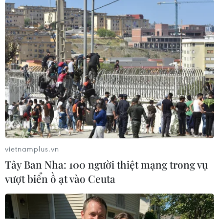
#Olympic mùa Đông Bắc Kinh
#Huy chương Vàng
#Huy chương Bạc
#Đoàn thể thao Trung Quốc
New Zealand
Theo dõi VietnamPlus
vietnamplus.vn
Tây Ban Nha: 100 người thiệt mạng trong vụ
vượt biển ồ ạt vào Ceuta
TIN LIÊN QUAN