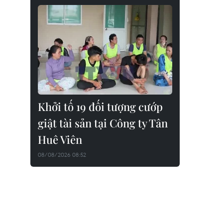
Khởi tố 19 đối tượng cướp
giật tài sản tại Công ty Tân
Huê Viên
08/08/2026 08:52