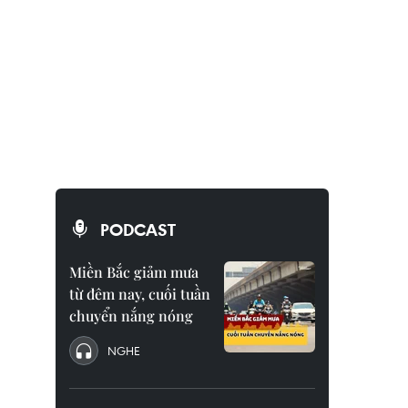
PODCAST
Miền Bắc giảm mưa
từ đêm nay, cuối tuần
chuyển nắng nóng
NGHE