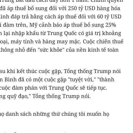
ã áp thuế bổ sung đối với 250 tỷ USD hàng hóa
inh đáp trả bằng cách áp thuế đối với 60 tỷ USD
i đàm trên, Mỹ cảnh báo áp thuế bổ sung 25%
n lại nhập khẩu từ Trung Quốc có giá trị khoảng
hoại, máy tính và hàng may mặc. Cuộc chiến thuế
hông nhỏ đến "sức khỏe" của nền kinh tế toàn
sau khi kết thúc cuộc gặp, Tổng thống Trump nói
n Bình đã có một cuộc gặp "tuyệt vời," "thành
cuộc đàm phán với Trung Quốc sẽ tiếp tục.
úng quỹ đạo," Tổng thống Trump nói.
 họ danh sách những thứ chúng tôi muốn họ