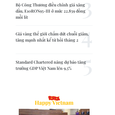
Bộ Công Thương điều chỉnh giá xăng
dầu, E10RON95-III ở mức 22.859 đồng
mỗi lít
Giá vàng thế giới chấm dứt chuỗi giảm,
tăng mạnh nhất kể từ hồi tháng 2
Standard Chartered nâng dự báo tăng
trưởng GDP Việt Nam lên 9,5%