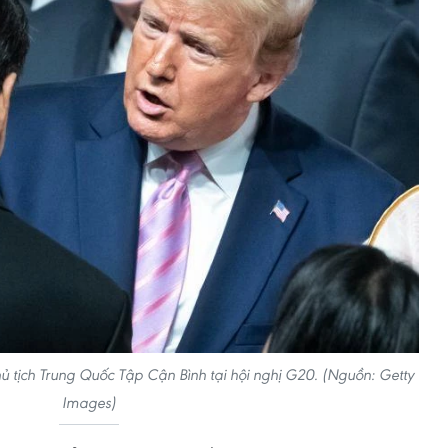
tịch Trung Quốc Tập Cận Bình tại hội nghị G20. (Nguồn: Getty
Images)