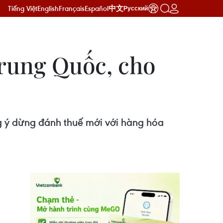
Tiếng Việt
English
Français
Español
中文
Русский
rung Quốc, cho
 ý dừng đánh thuế mới với hàng hóa