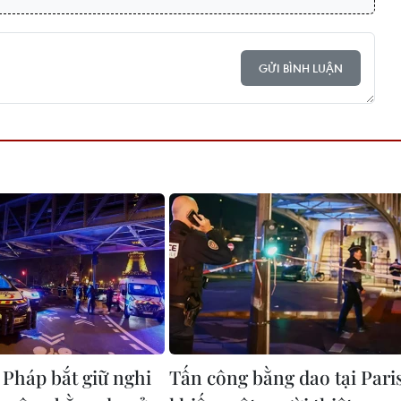
GỬI BÌNH LUẬN
 Pháp bắt giữ nghi
Tấn công bằng dao tại Pari