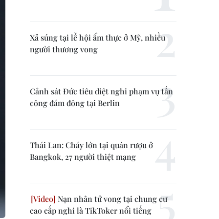
Xả súng tại lễ hội ẩm thực ở Mỹ, nhiều
người thương vong
Cảnh sát Đức tiêu diệt nghi phạm vụ tấn
công đám đông tại Berlin
Thái Lan: Cháy lớn tại quán rượu ở
Bangkok, 27 người thiệt mạng
Nạn nhân tử vong tại chung cư
cao cấp nghi là TikToker nổi tiếng