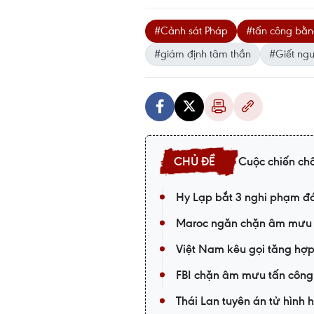
#Cảnh sát Pháp
#tấn công bằ
#giám định tâm thần
#Giết ngư
Cuộc chiến ch
Hy Lạp bắt 3 nghi phạm 
Maroc ngăn chặn âm mưu t
Việt Nam kêu gọi tăng hợp
FBI chặn âm mưu tấn công 
Thái Lan tuyên án tử hình