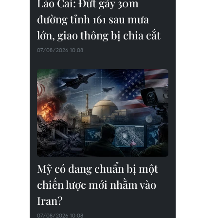
Lào Cai: Đứt gãy 30m
đường tỉnh 161 sau mưa
lớn, giao thông bị chia cắt
07/08/2026 10:08
Mỹ có đang chuẩn bị một
chiến lược mới nhằm vào
Iran?
07/08/2026 10:08