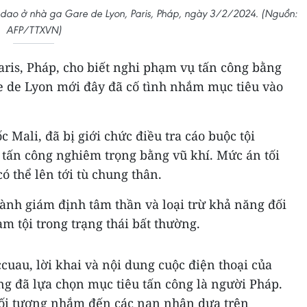
g dao ở nhà ga Gare de Lyon, Paris, Pháp, ngày 3/2/2024. (Nguồn:
AFP/TTXVN)
Paris, Pháp, cho biết nghi phạm vụ tấn công bằng
e de Lyon mới đây đã cố tình nhắm mục tiêu vào
 Mali, đã bị giới chức điều tra cáo buộc tội
tấn công nghiêm trọng bằng vũ khí. Mức án tối
có thể lên tới tù chung thân.
ành giám định tâm thần và loại trừ khả năng đối
m tội trong trạng thái bất thường.
cuau, lời khai và nội dung cuộc điện thoại của
ng đã lựa chọn mục tiêu tấn công là người Pháp.
đối tượng nhắm đến các nạn nhân dựa trên