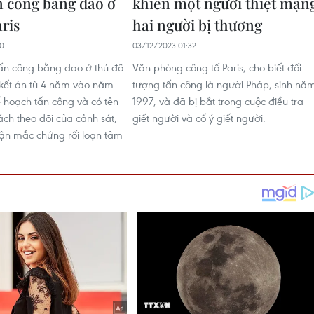
 công bằng dao ở
khiến một người thiệt mạn
ris
hai người bị thương
00
03/12/2023 01:32
ấn công bằng dao ở thủ đô
Văn phòng công tố Paris, cho biết đối
ị kết án tù 4 năm vào năm
tượng tấn công là người Pháp, sinh nă
ế hoạch tấn công và có tên
1997, và đã bị bắt trong cuộc điều tra
ách theo dõi của cảnh sát,
giết người và cố ý giết người.
luận mắc chứng rối loạn tâm