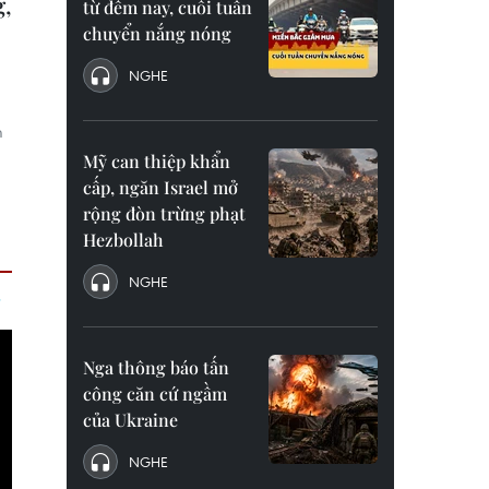
g,
từ đêm nay, cuối tuần
chuyển nắng nóng
NGHE
m
Mỹ can thiệp khẩn
cấp, ngăn Israel mở
rộng đòn trừng phạt
Hezbollah
NGHE
Nga thông báo tấn
công căn cứ ngầm
của Ukraine
NGHE