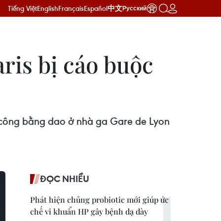
Tiếng Việt
English
Français
Español
中文
Русский
ris bị cáo buộc
n công bằng dao ở nhà ga Gare de Lyon
ĐỌC NHIỀU
Phát hiện chủng probiotic mới giúp ức
chế vi khuẩn HP gây bệnh dạ dày