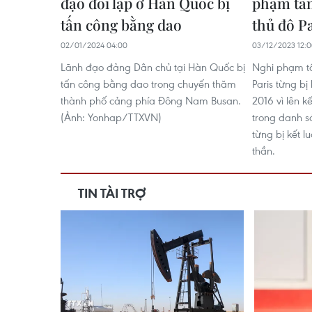
đạo đối lập ở Hàn Quốc bị
phạm tấn
tấn công bằng dao
thủ đô Pa
02/01/2024 04:00
03/12/2023 12:
Lãnh đạo đảng Dân chủ tại Hàn Quốc bị
Nghi phạm t
tấn công bằng dao trong chuyến thăm
Paris từng b
thành phố cảng phía Đông Nam Busan.
2016 vì lên k
(Ảnh: Yonhap/TTXVN)
trong danh s
từng bị kết 
thần.