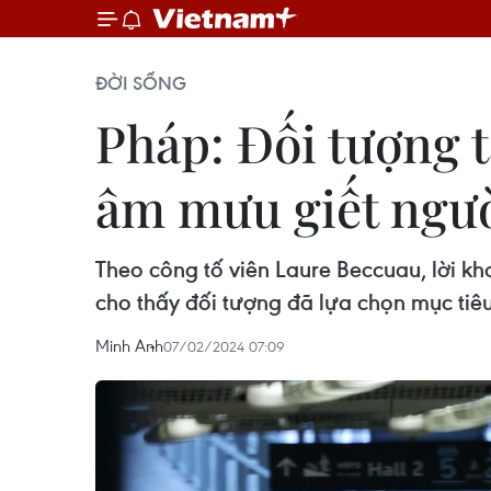
ĐỜI SỐNG
Pháp: Đối tượng t
âm mưu giết ngư
Theo công tố viên Laure Beccuau, lời k
cho thấy đối tượng đã lựa chọn mục tiêu
Minh Anh
07/02/2024 07:09