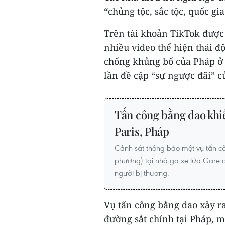
“chủng tộc, sắc tộc, quốc gi
Trên tài khoản TikTok được 
nhiều video thể hiện thái đ
chống khủng bố của Pháp ở 
lần đề cập “sự ngược đãi” c
Tấn công bằng dao khiế
Paris, Pháp
Cảnh sát thông báo một vụ tấn c
phương) tại nhà ga xe lửa Gare d
người bị thương.
Vụ tấn công bằng dao xảy ra
đường sắt chính tại Pháp, 