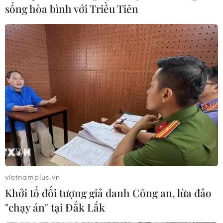
sống hòa bình với Triều Tiên
vietnamplus.vn
Khởi tố đối tượng giả danh Công an, lừa đảo
"chạy án" tại Đắk Lắk