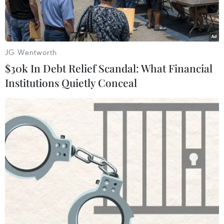
JG Wentworth
$30k In Debt Relief Scandal: What Financial
Institutions Quietly Conceal
Cảnh sát Pháp. (Ảnh minh họa: AFP/TTXVN)
Cảnh sát thông báo một vụ tấn công bằng dao
lúc sáng sớm 3/2 (giờ địa phương) tại nhà ga xe
lửa Gare de Lyon ở thủ đô Paris của Pháp đã
khiến 3 người bị thương.
Cảnh sát xác nhận đã bắt giữ nghi phạm thực