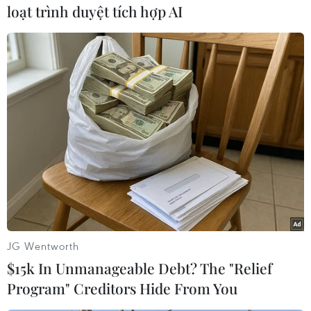
loạt trình duyệt tích hợp AI
#tấn công bằng dao
#Olympic 2024
#Gare de Lyon
Pháp
Theo dõi VietnamPlus
JG Wentworth
$15k In Unmanageable Debt? The "Relief
Program" Creditors Hide From You