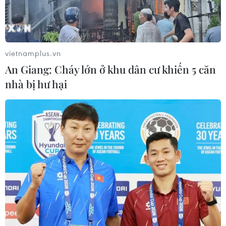
vietnamplus.vn
An Giang: Cháy lớn ở khu dân cư khiến 5 căn
nhà bị hư hại