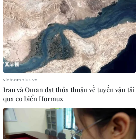
Ukraine tiếp tục dội UAV vào
kho hàng của nền tảng bán lẻ lớn tại
Nga
03/08/2026 15:02
Lãnh đạo EU kêu gọi 'hành động
thống nhất' về biên giới
vietnamplus.vn
03/08/2026 14:35
Iran và Oman đạt thỏa thuận về tuyến vận tải
qua eo biển Hormuz
Google châm ngòi cuộc đối
đầu mới giữa Mỹ và châu Âu về chủ
quyền số
03/08/2026 10:50