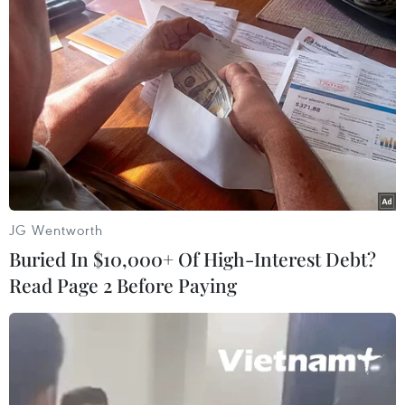
03/12/2023 01:32
Văn phòng công tố Paris, cho biết đối tượng tấn công là
người Pháp, sinh năm 1997, và đã bị bắt trong cuộc
điều tra giết người và cố ý giết người.
JG Wentworth
Buried In $10,000+ Of High-Interest Debt?
Read Page 2 Before Paying