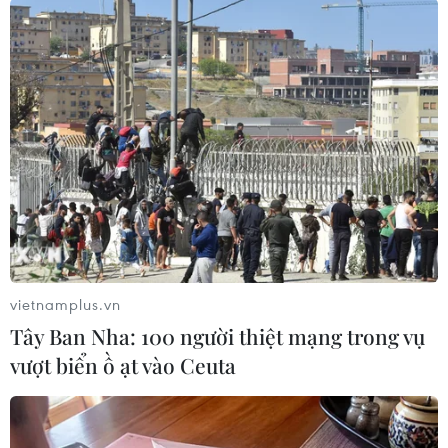
TIN LIÊN QUAN
vietnamplus.vn
Tây Ban Nha: 100 người thiệt mạng trong vụ
vượt biển ồ ạt vào Ceuta
Tấn công bằng dao tại Paris khiến một
người thiệt mạng, hai người bị thương