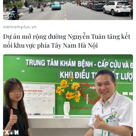
Toàn cảnh thế giới: Israel
cảnh báo trước khả năng Mỹ tấn
công toàn diện Iran
vietnamplus.vn
02/08/2026 04:00
Dự án mở rộng đường Nguyễn Tuân tăng kết
nối khu vực phía Tây Nam Hà Nội
Israel nâng mức cảnh báo trước khả
năng Mỹ tấn công Iran
02/08/2026 01:10
Xem thêm