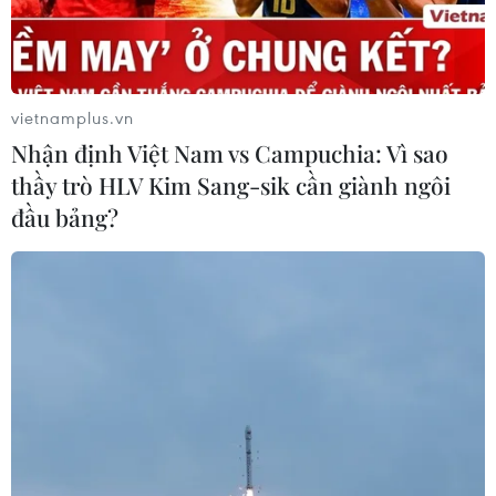
Iran và Oman thống nhất mở lại eo
biển Hormuz trong 60 ngày
06/08/2026 12:25
vietnamplus.vn
Nhận định Việt Nam vs Campuchia: Vì sao
thầy trò HLV Kim Sang-sik cần giành ngôi
Israel thử nghiệm tên lửa Arrow giữa
đầu bảng?
lúc căng thẳng khu vực leo thang
06/08/2026 11:17
Iran cảnh báo đáp trả nhằm vào hạ
tầng năng lượng khu vực nếu bị tấn
công
06/08/2026 04:37