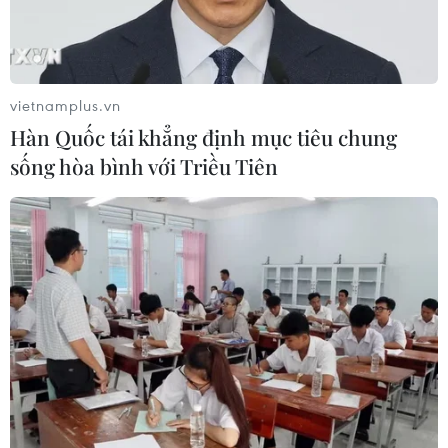
vietnamplus.vn
Hàn Quốc tái khẳng định mục tiêu chung
sống hòa bình với Triều Tiên
Hội nghị quốc tế tái thiết Gaza sẽ bác bỏ
nỗ lực di dời người Palestine
06/03/2025 23:31
Hội nghị đã công bố kế hoạch toàn diện gồm 3 giai
đoạn nhằm khôi phục Dải Gaza, đồng thời đảm bảo
người Palestine vẫn ở lại trên vùng đất lịch sử của mình