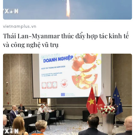
Iran và Oman đạt thỏa thuận về
tuyến vận tải qua eo biển Hormuz
06/08/2026 04:36
vietnamplus.vn
Thái Lan-Myanmar thúc đẩy hợp tác kinh tế
và công nghệ vũ trụ
Từ hạt nhân đến eo biển
Hormuz: Đòn bẩy chiến lược mới của
Iran
06/08/2026 04:36
Xung đột Hamas-Israel: Israel chưa
chấp thuận kế hoạch về Dải Gaza
06/08/2026 03:45