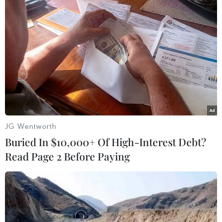
Xung đột Hamas-Israel: Phản ứng quốc tế về lộ
trình hòa bình 15 điểm ở Dải Gaza
Phong trào Hamas nêu điều kiện giải giáp toàn
diện
Xung đột Israel-Palestine
JG Wentworth
Buried In $10,000+ Of High-Interest Debt?
Israel mở rộng hoạt động chống khủng bố tại
Read Page 2 Before Paying
Bờ Tây
Các dự án giao thông của Israel “tái định hình”
Bờ Tây về mặt địa lý
EU trừng phạt cá nhân, tổ chức Israel liên quan
các khu định cư Bờ Tây