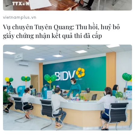
và bác bỏ mọi nỗ lực nhằm di dời họ.
vietnamplus.vn
Vụ chuyên Tuyên Quang: Thu hồi, huỷ bỏ
giấy chứng nhận kết quả thi đã cấp
Tổng thống Trump ra “tối hậu thư” yêu
cầu các thủ lĩnh Hamas rời khỏi Dải Gaza