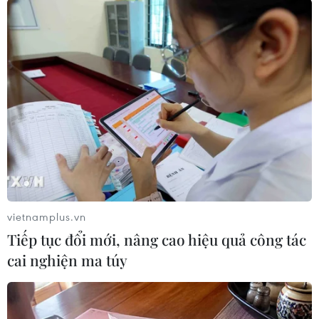
#tái thiết Gaza
#Giải quyết xung đột Israel-Palestine
Theo dõi VietnamPlus
XUNG ĐỘT ISRAEL-HAMAS
Xung đột Hamas-Israel: Israel chưa chấp thuận
vietnamplus.vn
kế hoạch về Dải Gaza
Tiếp tục đổi mới, nâng cao hiệu quả công tác
Israel và Hội đồng Hòa bình thảo luận giải giáp
cai nghiện ma túy
vũ khí tại Gaza
Israel hoài nghi việc Hamas giải giáp theo thỏa
thuận Gaza