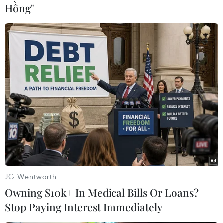
Hồng"
hỗ trợ cần thiết cho kế hoạch."
(TTXVN/Vietnam+)
JG Wentworth
Owning $10k+ In Medical Bills Or Loans?
Stop Paying Interest Immediately
#Xung đột dải Gaza
#cuộc chiến ở Dải Gaza