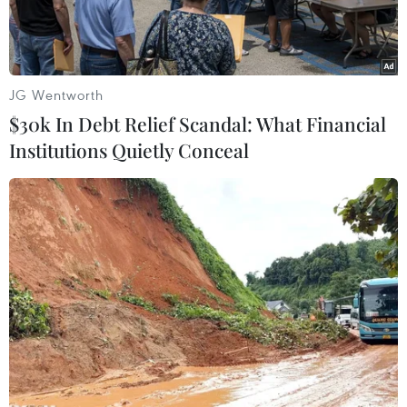
JG Wentworth
$30k In Debt Relief Scandal: What Financial
Institutions Quietly Conceal
Các tòa nhà bị phá hủy do xung đột tại Rafah, Dải Gaza. (Ảnh:
THX/TTXVN)
Trong tuyên bố chung ngày 8/3, Ngoại trưởng
các nước Pháp, Đức, Italy và Anh nêu rõ ủng hộ
kế hoạch tái thiết Dải Gaza do các nước Arab