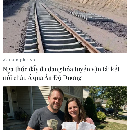
Việt Nam kêu gọi giảm leo thang căng thẳng
tại khu vực Trung Đông
Israel thúc đẩy phê duyệt 34 khu định cư mới tại
Bờ Tây
vietnamplus.vn
Nga thúc đẩy đa dạng hóa tuyến vận tải kết
nối châu Á qua Ấn Độ Dương
TIN LIÊN QUAN