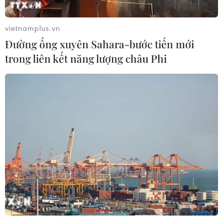
vietnamplus.vn
Đường ống xuyên Sahara-bước tiến mới
trong liên kết năng lượng châu Phi
#COVID-19
#Phan Rang-Tháp Chàm
#Ủy ban Nhân dân tỉnh Ninh Thuận
#Ổ dịch mới
#Khu phong tỏa
Khánh Hòa
Ninh Thuận