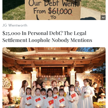
JG Wentworth
$25,000 In Personal Debt? The Legal
Settlement Loophole Nobody Mentions
Mô hình 'Cảng xanh' an toàn, không có dịch được thiết lập tại
cảng cá Mỹ Tân (xã Thanh Hải, huyện Ninh Hải). (Ảnh: Nguyễn
Thành/TTXVN)
Hiện nay, một số địa phương trên địa bàn tỉnh
Ninh Thuận phát sinh ổ dịch COVID-19 mới