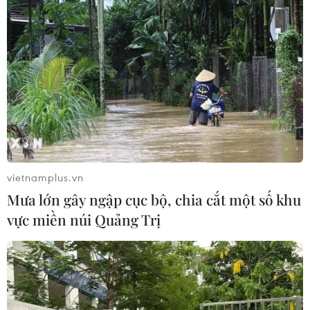
vietnamplus.vn
Mưa lớn gây ngập cục bộ, chia cắt một số khu
vực miền núi Quảng Trị