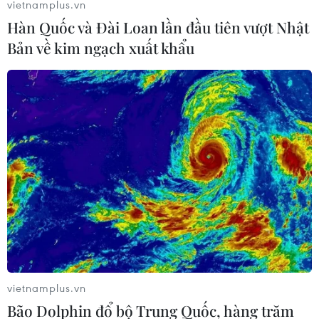
Theo dõi VietnamPlus
vietnamplus.vn
Hàn Quốc và Đài Loan lần đầu tiên vượt Nhật
Bản về kim ngạch xuất khẩu
TIN LIÊN QUAN
vietnamplus.vn
Bão Dolphin đổ bộ Trung Quốc, hàng trăm