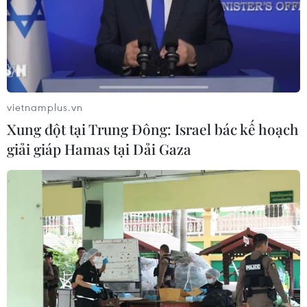
doanh nghiệp, tập trung triển khai các biện pháp tháo
gỡ những điểm nghẽn, ách tắc với phương châm "sớm
nhất-hiệu quả nhất" để phục hồi sản xuất.
vietnamplus.vn
Xung đột tại Trung Đông: Israel bác kế hoạch
giải giáp Hamas tại Dải Gaza