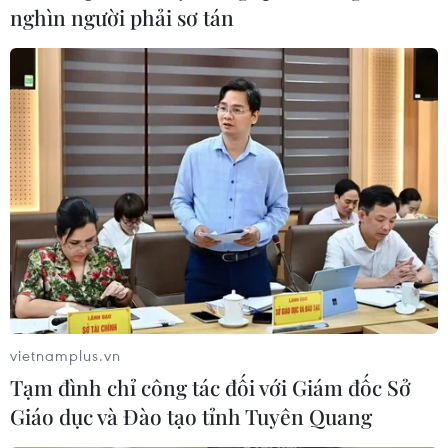
nghìn người phải sơ tán
Ninh Thuận: Chú trọng phòng chống
dịch, tạo tiền đề phát triển KT-XH
27/08/2021 13:07
Công tác phòng, chống dịch COVID-19 được tỉnh tập
trung chỉ đạo quyết liệt, chặt chẽ, kịp thời, cơ bản kiểm
soát được tình hình dịch bệnh, đảm bảo mục tiêu không
để dịch bùng phát trong cộng đồng.
vietnamplus.vn
Tạm đình chỉ công tác đối với Giám đốc Sở
Giáo dục và Đào tạo tỉnh Tuyên Quang