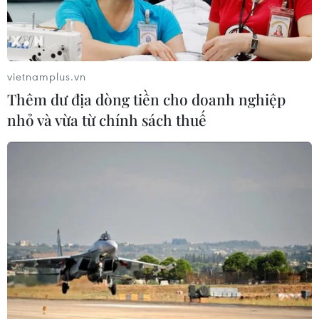
Sơn La: Bắt hai đối tượng mua bán
ma túy, thu giữ hơn 3.500 viên hồng
phiến
vietnamplus.vn
09/08/2026 10:19
Thêm dư địa dòng tiền cho doanh nghiệp
nhỏ và vừa từ chính sách thuế
Ngành đường sắt hướng tới mục tiêu
1.500 container vận tải liên vận
Trung Quốc
09/08/2026 10:17
Cựu Thứ trưởng Nguyễn Bá Hoan và
27 bị cáo khác chuẩn bị ra hầu tòa
09/08/2026 10:01