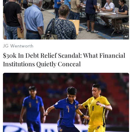
quốc hội vào ngày 6/4, mở đường cho một cuộc tổng
tuyển cử được coi là khó khăn nhất từ trước tới nay đối
với liên minh cầm quyền lâu năm của ông.
JG Wentworth
$30k In Debt Relief Scandal: What Financial
Institutions Quietly Conceal
Thủ tướng Malaysia Najib Razak thông