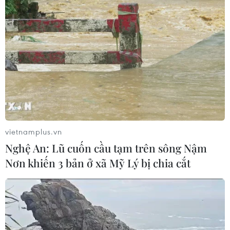
Hợp tác quốc phòng-an ninh giữa
Việt Nam và Lào ngày càng thực chất,
hiệu quả
06/08/2026 22:51
Quan hệ quốc phòng Việt Nam-
Malaysia: Gắn kết chính trị, hợp tác
thực tiễn
vietnamplus.vn
06/08/2026 22:47
Nghệ An: Lũ cuốn cầu tạm trên sông Nậm
Nơn khiến 3 bản ở xã Mỹ Lý bị chia cắt
Kinh nghiệm Đổi mới của Việt Nam
hỗ trợ Lào xây dựng nền kinh tế độc
lập, tự chủ
06/08/2026 15:32