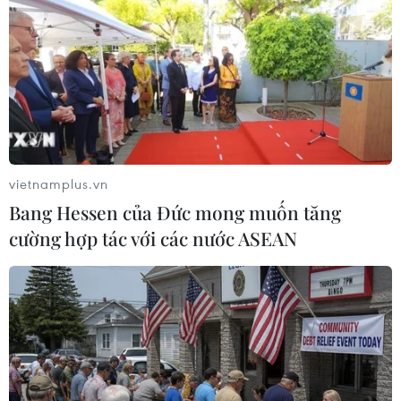
vietnamplus.vn
Bang Hessen của Đức mong muốn tăng
cường hợp tác với các nước ASEAN
Malaysia ấn định thời điểm giải tán quốc
hội và kêu gọi tổng tuyển cử
03/04/2018 08:07
Thủ tướng Najib Razak dự kiến sẽ tuyên bố giải tán