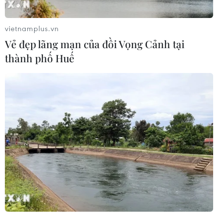
vietnamplus.vn
Vẻ đẹp lãng mạn của đồi Vọng Cảnh tại
thành phố Huế
CƠ QUAN CHỦ QUẢN: THÔNG TẤN XÃ VIỆT NAM
Tổng Biên tập: TRẦN TIẾN DUẨN
Phó Tổng Biên tập: NGUYỄN THỊ TÁM, KHÚC THANH
THỦY
Sở hữu trí tuệ
Quy định sử dụng
RSS
Hỗ trợ
Ngôn ngữ
TTXVN
Dịch vụ tin
Quảng cáo
Liên hệ