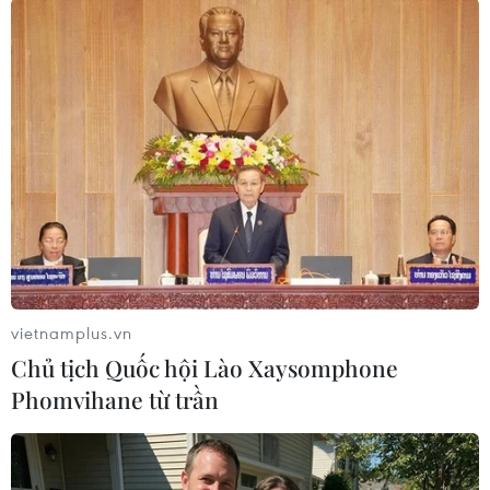
#phạm pháp
#pháp luật
#pháp đình
#xã hội
#an ninh xã hội
#chính trị
#VietnamPlus
#Vietnam
#Plus
Malaysia
Theo dõi VietnamPlus
vietnamplus.vn
Chủ tịch Quốc hội Lào Xaysomphone
TIN LIÊN QUAN
Phomvihane từ trần