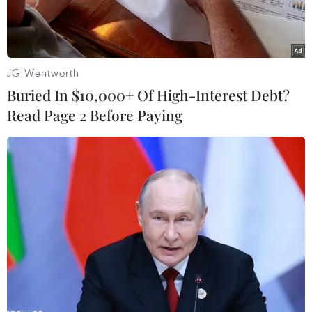
JG Wentworth
Buried In $10,000+ Of High-Interest Debt?
Read Page 2 Before Paying
Cựu Thủ tướng Malaysia Mahathir Mohamad. (Nguồn:
themalaysianinsight.com)
New Straits Times đưa tin, ngày 15/4, ông Lim
Kit Siang, lãnh đạo đảng Hành động Dân chủ
(DAP) thuộc Liên minh đối lập (PH) tại Malaysia
thừa nhận rằng cơ hội giành chiến thắng của
PH trong cuộc tổng tuyển cử tới là rất mong
manh.