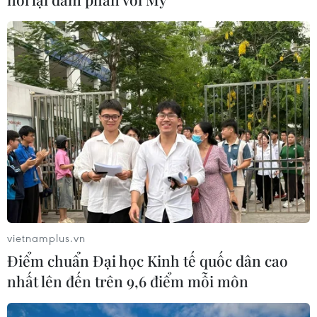
Libya tiến gần hơn tới mục tiêu khai
thác 2 triệu thùng dầu mỗi ngày
08/08/2026 00:12
Việt Nam khẳng định vị thế tại triển
lãm thương mại quốc tế của Ấn Độ
07/08/2026 23:08
Xem thêm
vietnamplus.vn
Điểm chuẩn Đại học Kinh tế quốc dân cao
nhất lên đến trên 9,6 điểm mỗi môn