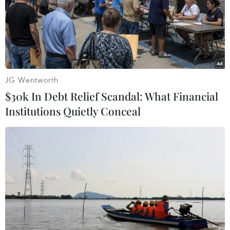
18/02/2021 09:36
Trong bối cảnh các đường ống và giếng khí tự nhiên bị
đóng băng do thời tiết quá lạnh, Thống đốc Greg Abbott
yêu cầu các nhà cung cấp khí tự nhiên ở Texas không
vận chuyển mặt hàng này ra ngoài bang.
JG Wentworth
$30k In Debt Relief Scandal: What Financial
Institutions Quietly Conceal