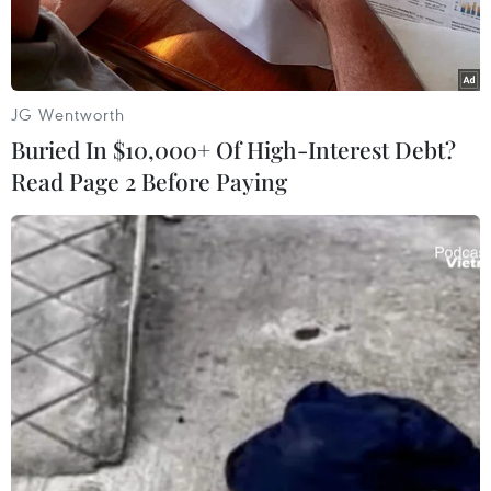
JG Wentworth
Buried In $10,000+ Of High-Interest Debt?
Read Page 2 Before Paying
Thời tiết lạnh bất thường tại Texas ảnh hưởng tới hoạt động
khai thác dầu tại đây. (Ảnh: Bloomberg)
Trong phiên giao dịch sáng 22/2, giá dầu tăng
trên thị trường châu Á do sự phục hồi chậm
trong sản lượng dầu thô của Mỹ đã làm dấy lên
những lo ngại về nguồn cung, khi nhu cầu đang