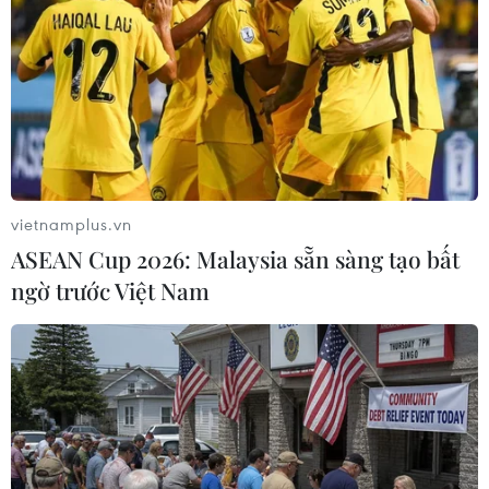
giá dầu tiếp tục tăng mạnh.
vietnamplus.vn
ASEAN Cup 2026: Malaysia sẵn sàng tạo bất
ngờ trước Việt Nam
Hoạt động sản xuất tê liệt, Texas cấm xuất
khí tự nhiên ra khỏi bang