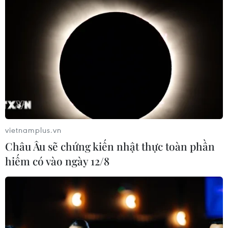
Mỹ: Hàng triệu dân bang Texas chật vật
với cuộc sống thiếu nước sạch
21/02/2021 03:38
Giới chức bang cho biết khoảng 14,3 triệu người trong
tổng số khoảng 29 triệu cư dân bang đang trong tình
trạng thiếu nước sạch do băng tuyết phủ dày trong đợt
bão tuyết lịch sử ở khu vực này.
vietnamplus.vn
Châu Âu sẽ chứng kiến nhật thực toàn phần
hiếm có vào ngày 12/8