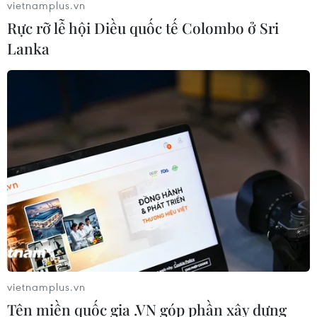
vietnamplus.vn
Rực rỡ lễ hội Diều quốc tế Colombo ở Sri
Lanka
vietnamplus.vn
Tên miền quốc gia .VN góp phần xây dựng