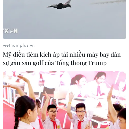
vietnamplus.vn
Mỹ điều tiêm kích áp tải nhiều máy bay dân
sự gần sân golf của Tổng thống Trump