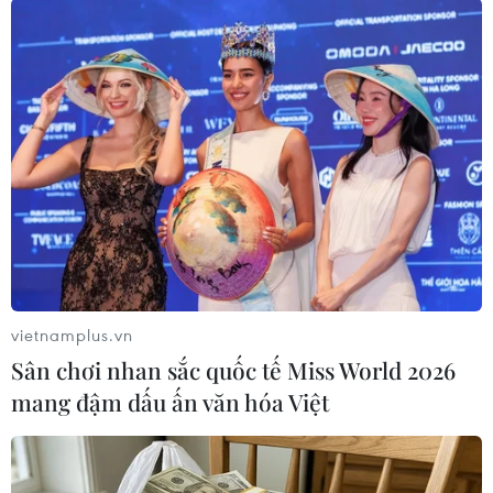
#Giá dầu
#Phiên giao dịch
#Sản lượng dầu thô
#Texas
#Giàn khoan
Theo dõi VietnamPlus
vietnamplus.vn
Sân chơi nhan sắc quốc tế Miss World 2026
mang đậm dấu ấn văn hóa Việt
TIN LIÊN QUAN