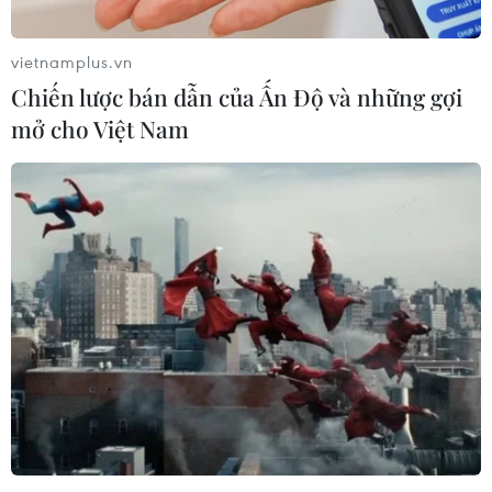
vietnamplus.vn
Chiến lược bán dẫn của Ấn Độ và những gợi
mở cho Việt Nam
Gần 50 người tử vong do liên quan đến các
cơn bão tuyết tại Mỹ
20/02/2021 02:50
Trong hơn một tuần qua, đợt bão tuyết lịch sử đã khiến
khu vực miền Trung nước Mỹ, vốn không quen với điều
kiện khắc nghiệt, trải qua các hiện tượng thời tiết như ở
Bắc Cực.