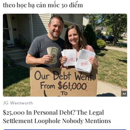
theo học bạ cán mốc 30 điểm
Kể từ tháng 11 năm ngoái, đây là lần đầu tiên
các công ty năng lượng Mỹ cắt giảm số lượng
giàn khoan hoạt động do tình hình giá lạnh và
tuyết rơi gia tăng ở Texas, New Mexico và các
vùng sản xuất năng lượng khác./.
(TTXVN/Vietnam+)
JG Wentworth
$25,000 In Personal Debt? The Legal
Settlement Loophole Nobody Mentions