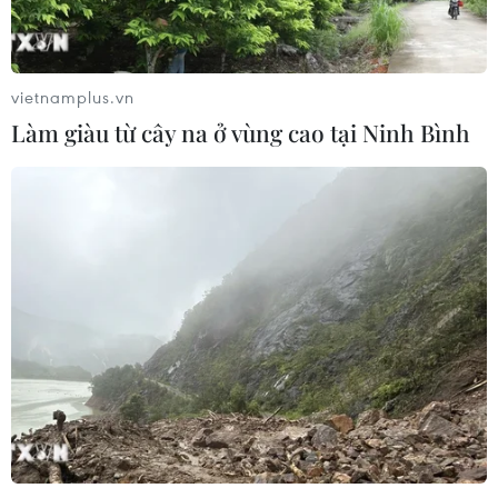
thành lập ASEAN
31/07/2026 04:04
vietnamplus.vn
Làm giàu từ cây na ở vùng cao tại Ninh Bình
Xem thêm
CƠ QUAN CHỦ QUẢN: THÔNG TẤN XÃ VIỆT NAM
Tổng Biên tập: TRẦN TIẾN DUẨN
Phó Tổng Biên tập: NGUYỄN THỊ TÁM, KHÚC THANH
THỦY
Sở hữu trí tuệ
Quy định sử dụng