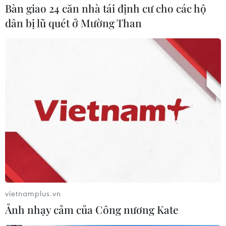
Bàn giao 24 căn nhà tái định cư cho các hộ
dân bị lũ quét ở Mường Than
#Philippines
#Phiến quân Abu Sayyaf
#Binh sỹ Philippines
#Sulu
#Bắt cóc
Philippines
Theo dõi VietnamPlus
vietnamplus.vn
Ảnh nhạy cảm của Công nương Kate
TIN LIÊN QUAN