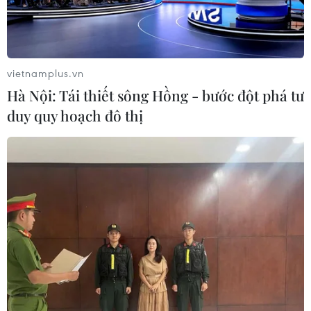
vietnamplus.vn
Hà Nội: Tái thiết sông Hồng - bước đột phá tư
Cảnh sát Philippines bắt 4 phần tử khủng
duy quy hoạch đô thị
bố Abu Sayyaf
16/04/2019 13:30
Cảnh sát Philippines ngày 16/4 cho biết đã bắt 4 người
vợ của các chỉ huy Abu Sayyaf - những người phụ trách
giao dịch tài chính, mua vũ khí và chế tạo bom cho các
phiến quân.