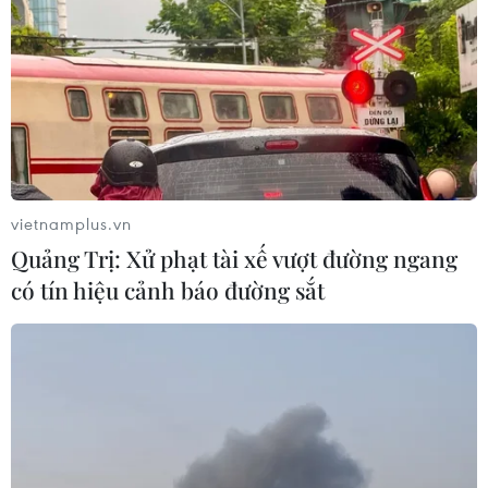
19/03/2019 14:36
Philippines đang tăng cường hợp tác với Malaysia và
Indonesia nhằm ngăn chặn các tay súng nước ngoài
tham gia IS sau khi chúng mất nhiều vùng lãnh thổ
chiếm đóng tại Syria và Iraq.
vietnamplus.vn
Quảng Trị: Xử phạt tài xế vượt đường ngang
có tín hiệu cảnh báo đường sắt