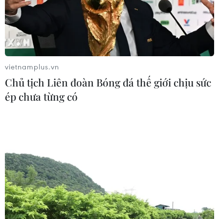
Tác phẩm điện ảnh “Mưa đỏ” và
hành trình gắn kết chiến lược Việt-
Lào
03/08/2026 07:23
vietnamplus.vn
ASEAN thúc đẩy xây dựng cơ chế dự
Chủ tịch Liên đoàn Bóng đá thế giới chịu sức
trữ dầu mỏ khu vực
ép chưa từng có
03/08/2026 04:28
Indonesia: Phà chở 271 người bốc
cháy trên Biển Java, 41 người mất tích
02/08/2026 11:16
Lễ thượng cờ kỷ niệm 59 năm Ngày