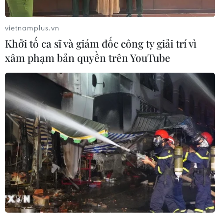
vietnamplus.vn
Khởi tố ca sĩ và giám đốc công ty giải trí vì
xâm phạm bản quyền trên YouTube
Ba vụ nổ trước thềm cuộc bầu cử giữa
nhiệm kỳ ở Philippines
13/05/2019 04:17
Ít nhất 3 vụ nổ đã làm rung chuyển thành phố Cotabato
và tỉnh lân cận Maguindanao ở Philippines, chỉ vài giờ
trước khi diễn ra cuộc bầu cử Quốc hội và các hội đồng
địa phương giữa nhiệm kỳ.