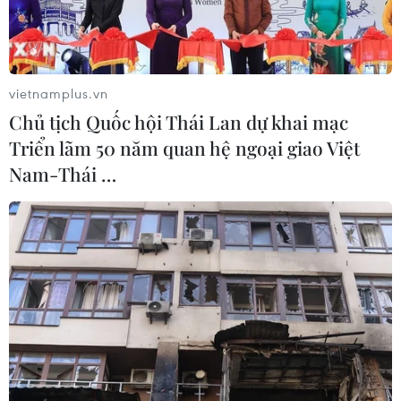
Sulu.
vietnamplus.vn
Chủ tịch Quốc hội Thái Lan dự khai mạc
Triển lãm 50 năm quan hệ ngoại giao Việt
Nam-Thái …
Phiến quân Abu Sayyaf. (Nguồn: Asia Sentinel)
Ít nhất 2 trẻ nhỏ đã thiệt mạng và nhiều người
bị thương khi khoảng 30 tay súng phiến quân
Abu Sayyaf tấn công các binh sỹ Philippines
ngày 25/5 tại một thị trấn ven biển xa xôi ở tỉnh
Sulu, miền Nam nước này.