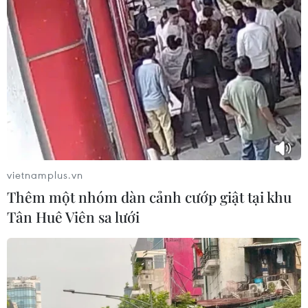
các nghi phạm thuộc một số nhóm bao gồm tổ chức
khủng bố Abu Sayyaf và Lực lượng Hoàng gia Sulu.
vietnamplus.vn
Thêm một nhóm dàn cảnh cướp giật tại khu
Tân Huê Viên sa lưới
Philippines tăng cường chiến dịch tiêu
diệt khủng bố ở miền Nam