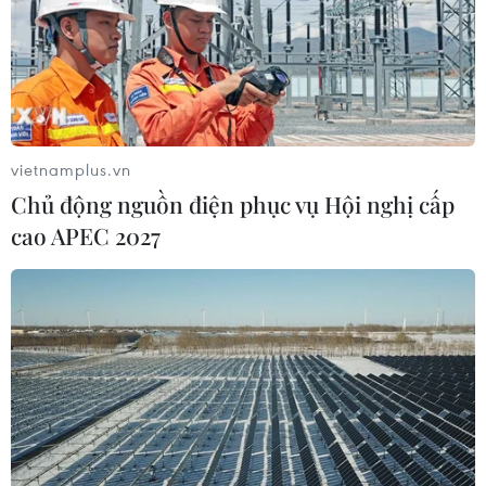
vietnamplus.vn
Chủ động nguồn điện phục vụ Hội nghị cấp
cao APEC 2027
TIN CÙNG CHUYÊN MỤC
Bộ trưởng Bộ Quốc phòng Malaysia
thăm chính thức Việt Nam
06/08/2026 05:34
Việt Nam và Lào thúc đẩy hợp tác