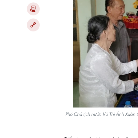
Phó Chủ tịch nước Võ Thị Ánh Xuân