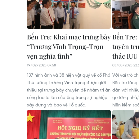
Bến Tre: Khai mạc trưng bày
Bến Tre:
“Trương Vĩnh Trọng-Trọn
tuyên tr
vẹn nghĩa tình”
thác IUU
19/02/2023 07:58
03/03/2023 22:
137 hình ảnh và 38 hiện vật quý về cố Phó
Với vai trò c
Thủ tướng Trương Vĩnh Trọng được giới
Bến Tre tăng
thiệu tại trưng bày chuyên đề nhằm tri ân
dân với nhiều
công lao to lớn của ông trong sự nghiệp
gõ từng nhà,"
xây dựng và bảo vệ Tổ quốc.
hiện kiểm soá