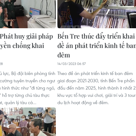
 Phát huy giải pháp
Bến Tre thúc đẩy triển khai
uyền chống khai
đề án phát triển kinh tế ba
đêm
28
14/03/2023 06:57
hủ lực, Bộ đội biên phòng tỉnh
Theo đề án phát triển kinh tế ban đêm
 cường tuyên truyền cho ngư
giai đoạn 2021-2030, tỉnh Bến Tre phấn
 hình thức như "đi từng ngõ,
đấu đến năm 2025, hình thành ít nhất 2
 hỗ trợ từng chủ tàu thực
khu vực tổ hợp vui chơi, giải trí và 3 tour
t, quản lý tàu cá...
du lịch hoạt động về đêm.