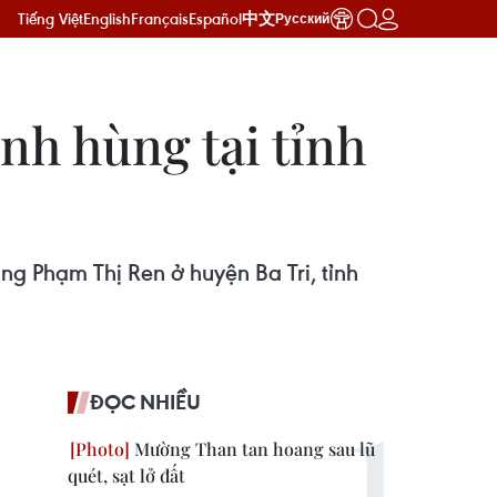
Tiếng Việt
English
Français
Español
中文
Русский
nh hùng tại tỉnh
g Phạm Thị Ren ở huyện Ba Tri, tỉnh
ĐỌC NHIỀU
Mường Than tan hoang sau lũ
quét, sạt lở đất