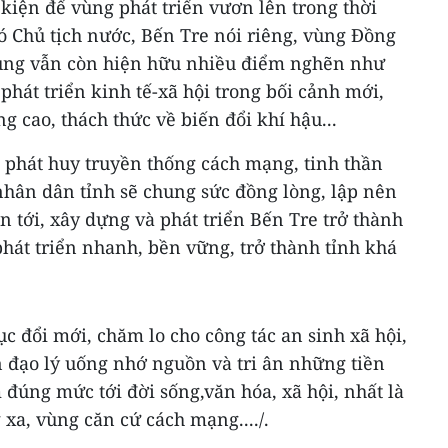
kiện để vùng phát triển vươn lên trong thời
hó Chủ tịch nước, Bến Tre nói riêng, vùng Đồng
ung vẫn còn hiện hữu nhiều điểm nghẽn như
phát triển kinh tế-xã hội trong bối cảnh mới,
g cao, thách thức về biến đổi khí hậu...
 phát huy truyền thống cách mạng, tinh thần
nhân dân tỉnh sẽ chung sức đồng lòng, lập nên
n tới, xây dựng và phát triển Bến Tre trở thành
hát triển nhanh, bền vững, trở thành tỉnh khá
ục đổi mới, chăm lo cho công tác an sinh xã hội,
n đạo lý uống nhớ nguồn và tri ân những tiền
đúng mức tới đời sống,văn hóa, xã hội, nhất là
xa, vùng căn cứ cách mạng..../.