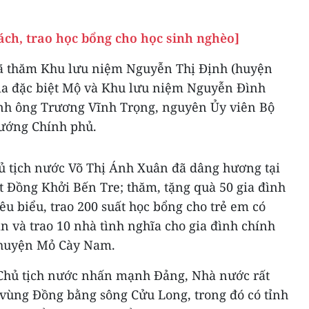
ách, trao học bổng cho học sinh nghèo]
đã thăm Khu lưu niệm Nguyễn Thị Định (huyện
gia đặc biệt Mộ và Khu lưu niệm Nguyễn Đình
đình ông Trương Vĩnh Trọng, nguyên Ủy viên Bộ
tướng Chính phủ.
hủ tịch nước Võ Thị Ánh Xuân đã dâng hương tại
ệt Đồng Khởi Bến Tre; thăm, tặng quà 50 gia đình
êu biểu, trao 200 suất học bổng cho trẻ em có
n và trao 10 nhà tình nghĩa cho gia đình chính
i huyện Mỏ Cày Nam.
ó Chủ tịch nước nhấn mạnh Đảng, Nhà nước rất
 vùng Đồng bằng sông Cửu Long, trong đó có tỉnh