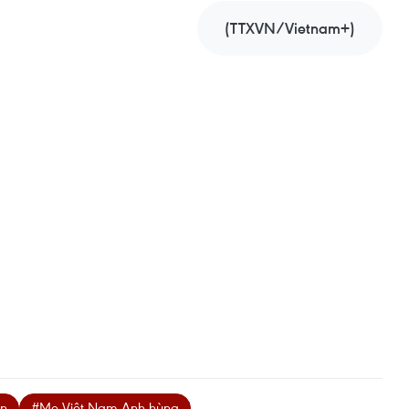
(TTXVN/Vietnam+)
ân
#Mẹ Việt Nam Anh hùng