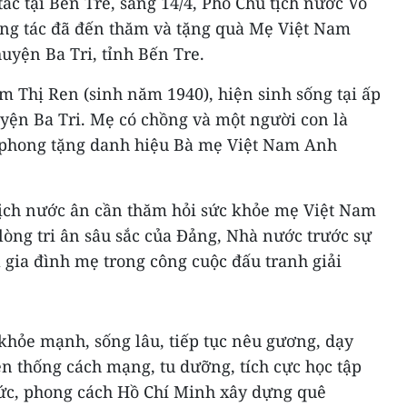
ác tại Bến Tre, sáng 14/4, Phó Chủ tịch nước Võ
ng tác đã đến thăm và tặng quà Mẹ Việt Nam
yện Ba Tri, tỉnh Bến Tre.
Thị Ren (sinh năm 1940), hiện sinh sống tại ấp
ện Ba Tri. Mẹ có chồng và một người con là
c phong tặng danh hiệu Bà mẹ Việt Nam Anh
tịch nước ân cần thăm hỏi sức khỏe mẹ Việt Nam
lòng tri ân sâu sắc của Đảng, Nhà nước trước sự
a gia đình mẹ trong công cuộc đấu tranh giải
khỏe mạnh, sống lâu, tiếp tục nêu gương, dạy
n thống cách mạng, tu dưỡng, tích cực học tập
đức, phong cách Hồ Chí Minh xây dựng quê