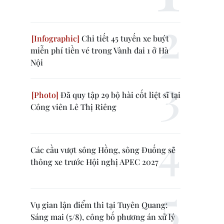
Chi tiết 45 tuyến xe buýt
miễn phí tiền vé trong Vành đai 1 ở Hà
Nội
Đã quy tập 29 bộ hài cốt liệt sĩ tại
Công viên Lê Thị Riêng
Các cầu vượt sông Hồng, sông Đuống sẽ
thông xe trước Hội nghị APEC 2027
Vụ gian lận điểm thi tại Tuyên Quang:
Sáng mai (5/8), công bố phương án xử lý