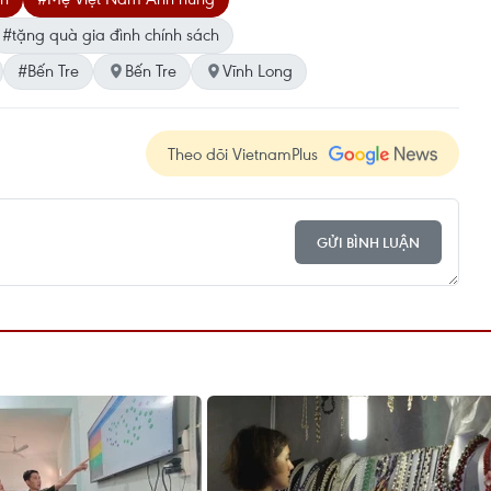
#tặng quà gia đình chính sách
#Bến Tre
Bến Tre
Vĩnh Long
Theo dõi VietnamPlus
GỬI BÌNH LUẬN