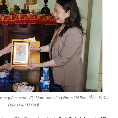
 trao quà cho mẹ Việt Nam Anh hùng Phạm Thị Ren. (Ảnh: Huỳnh
Phúc Hậu/TTXVN)