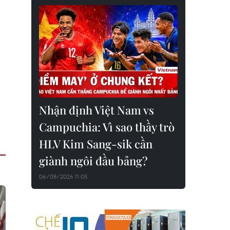
Nhận định Việt Nam vs
Campuchia: Vì sao thầy trò
HLV Kim Sang-sik cần
giành ngôi đầu bảng?
06/08/2026 11:05