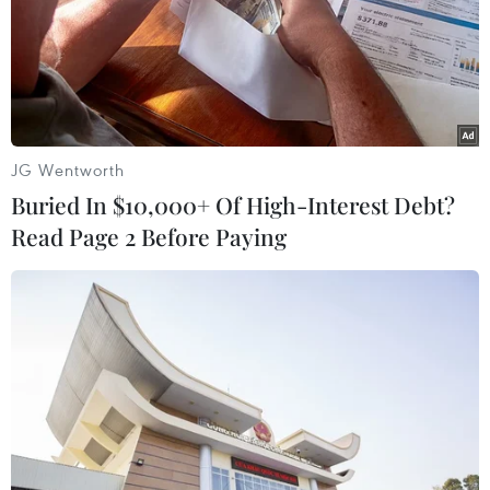
trực Chính phủ Trương Hòa Bình đã đến thăm, tặng quà
các gia đình chính sách và nguyên lãnh đạo Đảng, Nhà
nước trên địa bàn thành phố Cần Thơ.
JG Wentworth
Buried In $10,000+ Of High-Interest Debt?
Read Page 2 Before Paying
Thủ tướng tiếp đoàn đại biểu người có