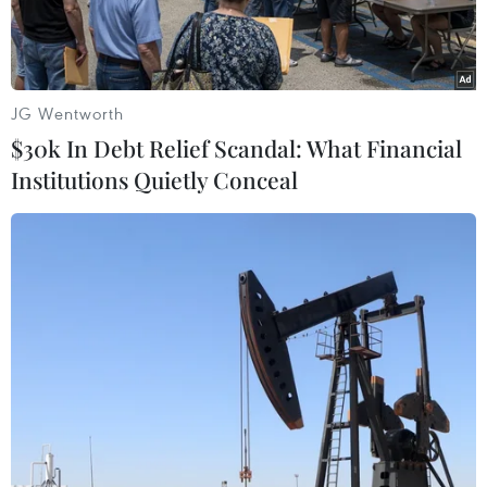
JG Wentworth
$30k In Debt Relief Scandal: What Financial
Institutions Quietly Conceal
Phó Chủ tịch nước Đặng Thị Ngọc Thịnh tặng biểu trưng ảnh
chân dung Bác Hồ cho các đại biểu. (Ảnh: Dương
Giang/TTXVN)
Chiều 11/4, tại Phủ Chủ tịch, Phó Chủ tịch nước
Đặng Thị Ngọc Thịnh tiếp Đoàn đại biểu người