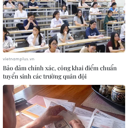
vietnamplus.vn
Bảo đảm chính xác, công khai điểm chuẩn
tuyển sinh các trường quân đội
Phó Thủ tướng Trương Hòa Bình thăm các
gia đình chính sách tại Cần Thơ
17/02/2019 11:57
Chiều 17/2, Ủy viên Bộ Chính trị, Phó Thủ tướng Thường