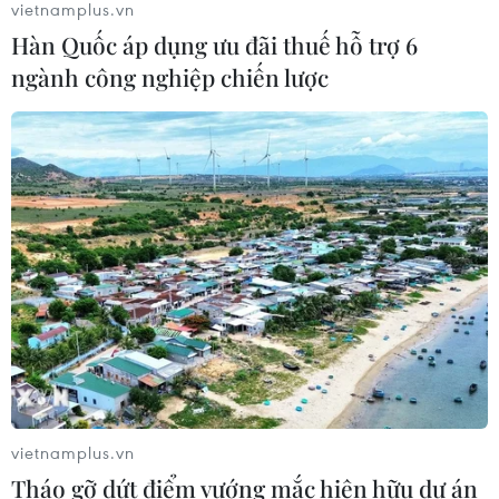
vietnamplus.vn
công tác thi
Hàn Quốc áp dụng ưu đãi thuế hỗ trợ 6
07/08/2026 07:41
ngành công nghiệp chiến lược
Xem thêm
CƠ QUAN CHỦ QUẢN: THÔNG TẤN XÃ VIỆT NAM
Tổng Biên tập: TRẦN TIẾN DUẨN
Phó Tổng Biên tập: NGUYỄN THỊ TÁM, KHÚC THANH
THỦY
vietnamplus.vn
Sở hữu trí tuệ
Quy định sử dụng
Tháo gỡ dứt điểm vướng mắc hiện hữu dự án