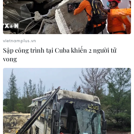
vietnamplus.vn
Sập công trình tại Cuba khiến 2 người tử
vong
TIN CÙNG CHUYÊN MỤC
Vĩnh Long huy động nhiều nguồn tư
liệu phục vụ tìm kiếm hài cốt liệt sỹ
07/08/2026 12:30
Bảo mẫu tại cơ sở mầm non thừa
nhận hành vi bạo hành hai trẻ
07/08/2026 12:27