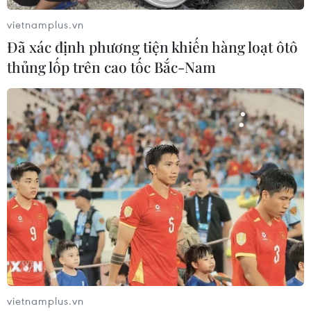
vietnamplus.vn
Đã xác định phương tiện khiến hàng loạt ôtô
thủng lốp trên cao tốc Bắc-Nam
Tri ân các anh hùng liệt sỹ Việt Nam trên
đất nước Campuchia
24/03/2019 14:01
Trung tâm Giáo dục Truyền thống và Lịch sử (Hội Khoa
học Tâm lý Giáo dục Việt Nam) đã tổ chức chuyến đi tri
ân các anh hùng liệt sỹ tại tỉnh Tây Ninh và thăm Vương
quốc Campuchia.
vietnamplus.vn