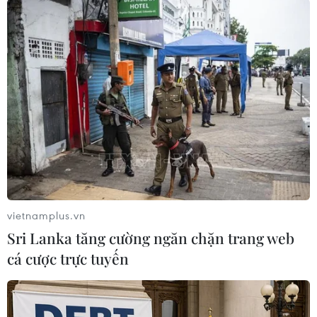
Trong thời gian tới tỉnh sẽ tiếp tục huy động các
nguồn lực nhằm nâng cao đời sống cho người
có công, phấn đấu đến năm 2020 đủ 100%
người có công trên địa bàn tỉnh có mức sống
bằng hoặc cao hơn người dân trong khu vực./.
(TTXVN/Vietnam+)
vietnamplus.vn
Sri Lanka tăng cường ngăn chặn trang web
cá cược trực tuyến