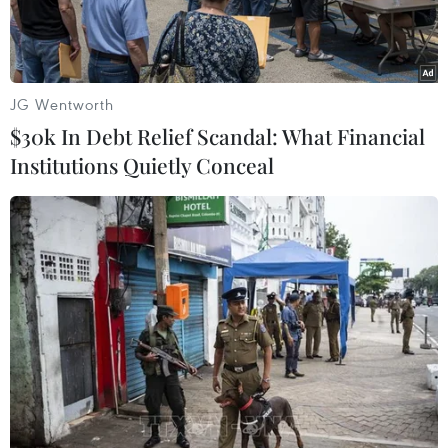
JG Wentworth
$30k In Debt Relief Scandal: What Financial
Institutions Quietly Conceal
Phó Thủ tướng Vũ Đức Đam trong một lần đi thăm bệnh nhân
của Bệnh viện nhi Trung ương (Nguồn: CTV)
Sáng 11/5, tại Trụ sở Chính phủ, Phó Thủ tướng
Vũ Đức Đam đã chủ trì buổi làm việc với Bộ Y tế
về tình hình phòng, chống các dịch bệnh.