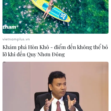
04/08/2026 08:08
Bộ Y tế ban hành Kế hoạch dự phòng
thương tích giai đoạn 2026-2030
04/08/2026 07:41
vietnamplus.vn
Khám phá Hòn Khô - điểm đến không thể bỏ
lỡ khi đến Quy Nhơn Đông
Hệ thống y tế đa cực, đưa y tế đến
gần dân
04/08/2026 04:55
Bộ Y tế đề xuất 8 nhóm chính sách
trong sửa đổi Luật hiến, ghép mô,
tạng