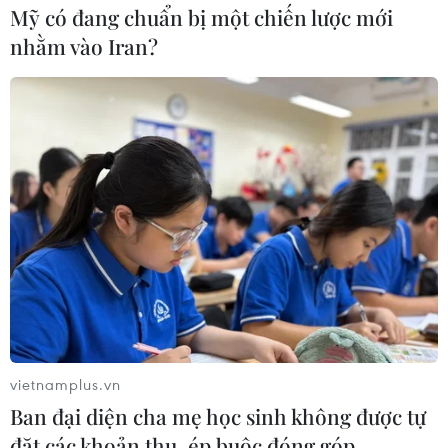
Mỹ có đang chuẩn bị một chiến lược mới
nhằm vào Iran?
Bí thư Hà Nội: Thủ đô sẽ "chiến đấu" với
dịch sởi đến cùng
26/04/2014 14:02
Bí thư Thành ủy Hà Nội Phạm Quang Nghị khẳng định
để dập triệt để dịch sởi, Hà Nội sẽ không tiếc sức người,
sức của, "chiến đấu" với dịch bệnh đến cùng.
vietnamplus.vn
Ban đại diện cha mẹ học sinh không được tự
đặt các khoản thu, ép buộc đóng góp