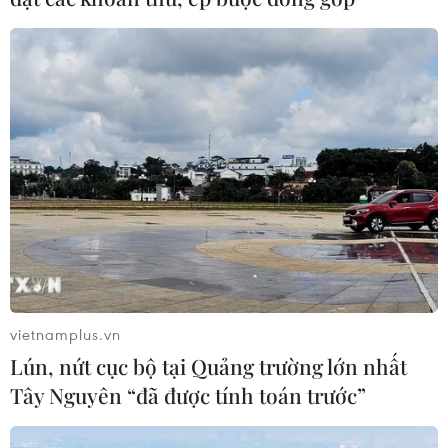
Hà Nội: Yêu cầu tăng cường chống sởi
trong trường học
18/04/2014 07:48
Sở Giáo dục và Đào tạo Hà Nội vừa yêu cầu các
trường, đặc biệt mầm non ngoài công lập tăng cường
phòng chống bệnh sởi khi tình hình bệnh ngày càng
phức tạp.
vietnamplus.vn
Lún, nứt cục bộ tại Quảng trường lớn nhất
Tây Nguyên “đã được tính toán trước”