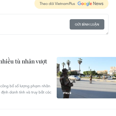
Theo dõi VietnamPlus
GỬI BÌNH LUẬN
 nhiều tù nhân vượt
a công bố số lượng phạm nhân
 định danh tính và truy bắt các