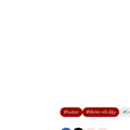
#Sudan
#Nhóm nổi dậy
#Cư