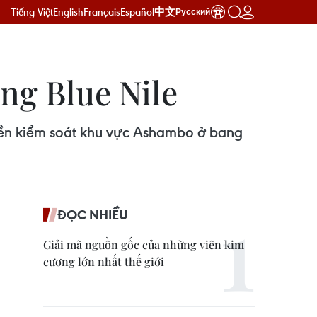
Tiếng Việt
English
Français
Español
中文
Русский
ng Blue Nile
yền kiểm soát khu vực Ashambo ở bang
ĐỌC NHIỀU
Giải mã nguồn gốc của những viên kim
cương lớn nhất thế giới