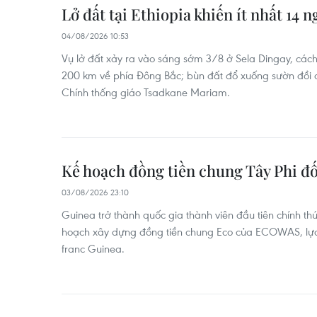
Lở đất tại Ethiopia khiến ít nhất 14 
04/08/2026 10:53
Vụ lở đất xảy ra vào sáng sớm 3/8 ở Sela Dingay, cá
200 km về phía Đông Bắc; bùn đất đổ xuống sườn đồi đ
Chính thống giáo Tsadkane Mariam.
Kế hoạch đồng tiền chung Tây Phi đố
03/08/2026 23:10
Guinea trở thành quốc gia thành viên đầu tiên chính t
hoạch xây dựng đồng tiền chung Eco của ECOWAS, lựa c
franc Guinea.