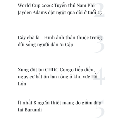
World Cup 2026: Tuyển thủ Nam Phi
Jayden Adams đột ngột qua đời ở tuổi 25
Cây chà là - Hình ảnh thân thuộc trong
đời sống người dân Ai Cập
Xung đột tại CHDC Congo tiếp diễn,
nguy cơ bất ổn lan rộng ở khu vực Hồ
Lớn
Ít nhất 8 người thiệt mạng do giẫm đạp
tại Burundi