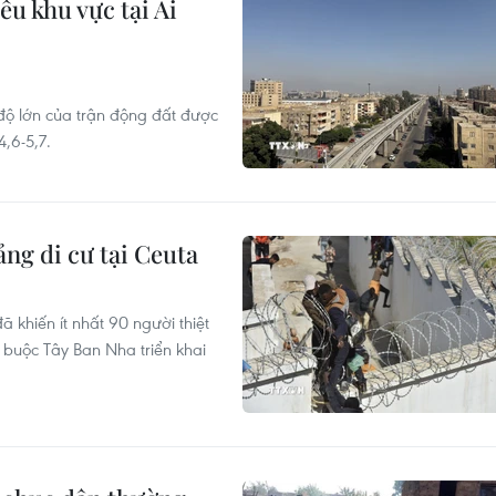
u khu vực tại Ai
 độ lớn của trận động đất được
,6-5,7.
ng di cư tại Ceuta
 khiến ít nhất 90 người thiệt
buộc Tây Ban Nha triển khai