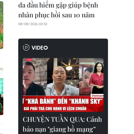
da đầu hiếm gặp giúp bệnh
nhân phục hồi sau 10 năm
08/08/2026 03:52
VIDEO
CHUYỆN TUẦN QUA: Cảnh
báo nạn "giang hồ mạng”