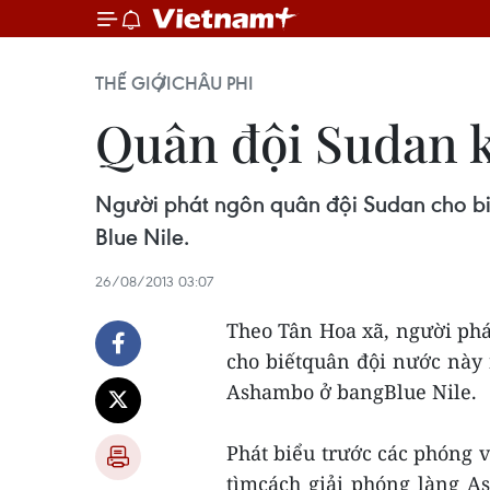
THẾ GIỚI
CHÂU PHI
Quân đội Sudan k
Người phát ngôn quân đội Sudan cho bi
Blue Nile.
26/08/2013 03:07
Theo Tân Hoa xã, người ph
cho biếtquân đội nước này 
Ashambo ở bangBlue Nile.
Phát biểu trước các phóng v
tìmcách giải phóng làng A