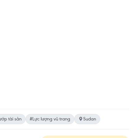
ớp tài sản
#Lực lượng vũ trang
Sudan