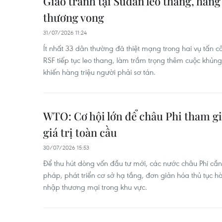
Giao tranh tại Sudan leo thang, hàn
thương vong
31/07/2026 11:24
Ít nhất 33 dân thường đã thiệt mạng trong hai vụ tấn c
RSF tiếp tục leo thang, làm trầm trọng thêm cuộc khủ
khiến hàng triệu người phải sơ tán.
WTO: Cơ hội lớn để châu Phi tham gi
giá trị toàn cầu
30/07/2026 15:53
Để thu hút dòng vốn đầu tư mới, các nước châu Phi cần 
pháp, phát triển cơ sở hạ tầng, đơn giản hóa thủ tục h
nhập thương mại trong khu vực.