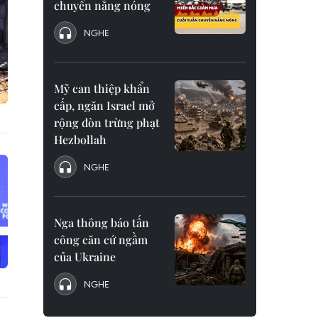
chuyển nắng nóng
NGHE
Mỹ can thiệp khẩn
cấp, ngăn Israel mở
rộng đòn trừng phạt
Hezbollah
NGHE
Nga thông báo tấn
công căn cứ ngầm
của Ukraine
NGHE