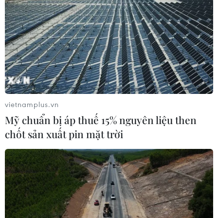
vietnamplus.vn
Mỹ chuẩn bị áp thuế 15% nguyên liệu then
TIN CÙNG CHUYÊN MỤC
chốt sản xuất pin mặt trời
Bộ trưởng Bộ Quốc phòng Malaysia
thăm chính thức Việt Nam
06/08/2026 05:34