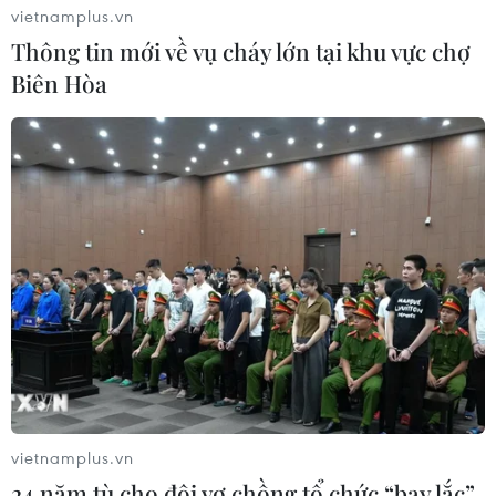
vietnamplus.vn
Thông tin mới về vụ cháy lớn tại khu vực chợ
Biên Hòa
vietnamplus.vn
24 năm tù cho đôi vợ chồng tổ chức “bay lắc”