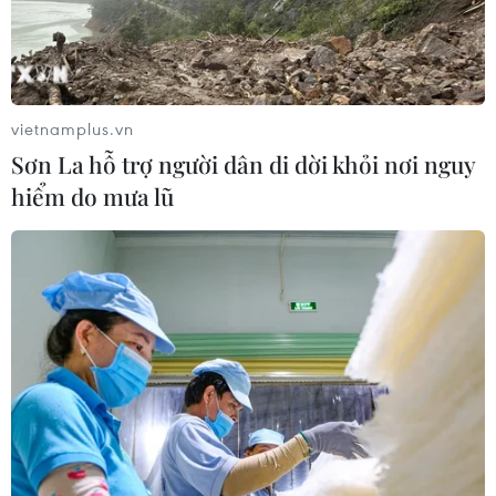
Lễ thượng cờ kỷ niệm 59 năm Ngày
thành lập ASEAN
31/07/2026 04:04
vietnamplus.vn
Sơn La hỗ trợ người dân di dời khỏi nơi nguy
Xem thêm
hiểm do mưa lũ
CƠ QUAN CHỦ QUẢN: THÔNG TẤN XÃ VIỆT NAM
Tổng Biên tập: TRẦN TIẾN DUẨN
Phó Tổng Biên tập: NGUYỄN THỊ TÁM, KHÚC THANH
THỦY