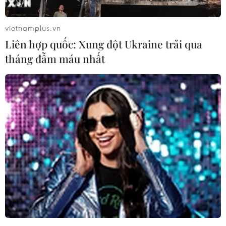
Quốc, ông Chu Phong ngày 25/11 nhận định
quan hệ Trung Quốc-Philippines đã có “thay đổi
vietnamplus.vn
cơ bản” kể từ khi ông Rodrigo Duterte trở thành
Liên hợp quốc: Xung đột Ukraine trải qua
Tổng thống Philippines.
tháng đẫm máu nhất
Phát biểu tại một diễn đàn ở Bắc Kinh, ông Chu
Phong cho rằng nếu “cú huých bãi cạn
Scarborough” (Bắc Kinh gọi là Hoàng Nham ở
Biển Đông) thành công, điều đó sẽ mang lại hy
vọng rằng các tranh chấp lãnh thổ ở Biển Đông
có thể được giải quyết bằng con đường ngoại
giao.
Trung Quốc đã tìm cách nhấn mạnh chủ quyền
của nước này đối với bãi cạn
Scarborough/Hoàng Nham.