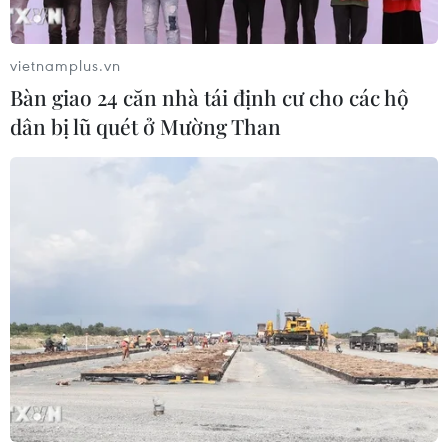
Quốc hội
05/08/2026 09:37
vietnamplus.vn
Bàn giao 24 căn nhà tái định cư cho các hộ
Chủ tịch Quốc hội kiêm Chủ
dân bị lũ quét ở Mường Than
tịch Hạ viện Thái Lan viếng Lăng Bác
và tưởng niệm Anh hùng liệt sỹ
05/08/2026 09:20
Tổng Bí thư, Chủ tịch nước
Tô Lâm tiếp Đại sứ Malaysia
05/08/2026 07:46
Thường trực Ban Bí thư Trần
Cẩm Tú tiếp Đại sứ Singapore tại Việt