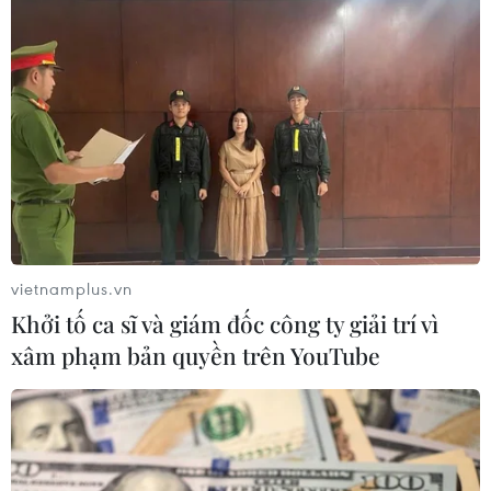
Philippines cáo buộc Trung Quốc bí mật
xây đảo nhân tạo ở Biển Đông
07/09/2016 06:41
Philippines đã công bố các bức ảnh cho thấy Trung
Quốc bắt đầu bí mật xây đảo nhân tạo tại bãi
Scarborough tranh chấp ở Biển Đông.
vietnamplus.vn
Khởi tố ca sĩ và giám đốc công ty giải trí vì
xâm phạm bản quyền trên YouTube