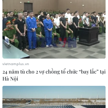
vietnamplus.vn
24 năm tù cho 2 vợ chồng tổ chức “bay lắc” tại
Hà Nội