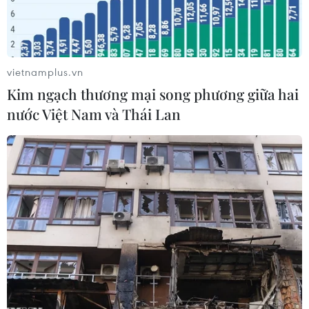
vietnamplus.vn
Kim ngạch thương mại song phương giữa hai
nước Việt Nam và Thái Lan
Chủ tịch Tập Cận Bình (phải) và Tổng thống Rodrigo Duterte
(trái) tại cuộc gặp bên lề Hội nghị cấp cao APEC ở Peru, Lima
ngày 19/11. (Nguồn: THX/TTXVN)
Reuters đưa tin Giám đốc Trung tâm nghiên cứu
Biển Đông thuộc Đại học Nam Kinh, Trung