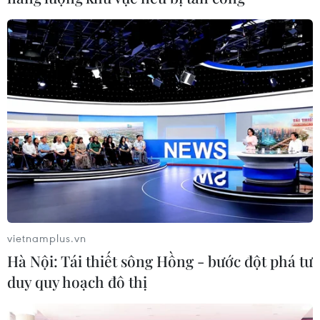
#Visa
#Rodrigo Duterte
#Trung Quốc-Philippines
#Bãi cạn Scarborough
#Hoàng Nham
Philippines
Trung Quốc
vietnamplus.vn
Hà Nội: Tái thiết sông Hồng - bước đột phá tư
duy quy hoạch đô thị
Theo dõi VietnamPlus