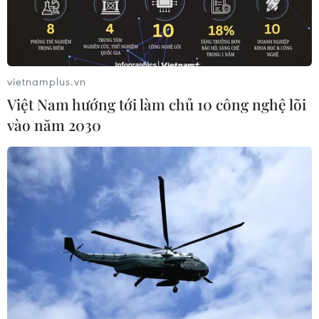
vietnamplus.vn
Việt Nam hướng tới làm chủ 10 công nghệ lõi
vào năm 2030
Trung Quốc và Philippines ký các thỏa
thuận trị giá 13,5 tỷ USD
20/10/2016 14:13
Chủ tịch Trung Quốc Tập Cận Bình và Tổng thống
Philippines Rodrigo Duterte đã chứng kiến lễ ký kết 13