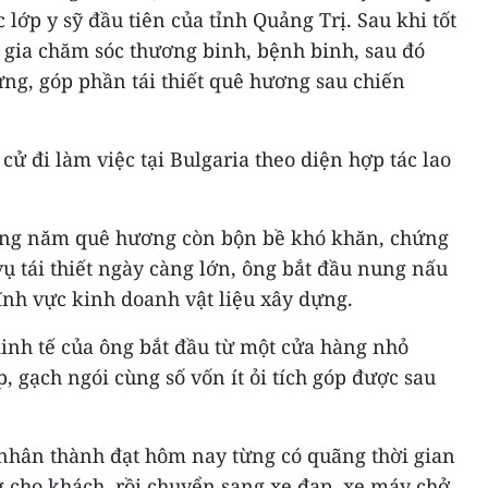
lớp y sỹ đầu tiên của tỉnh Quảng Trị. Sau khi tốt
gia chăm sóc thương binh, bệnh binh, sau đó
ng, góp phần tái thiết quê hương sau chiến
cử đi làm việc tại Bulgaria theo diện hợp tác lao
hững năm quê hương còn bộn bề khó khăn, chứng
vụ tái thiết ngày càng lớn, ông bắt đầu nung nấu
ĩnh vực kinh doanh vật liệu xây dựng.
inh tế của ông bắt đầu từ một cửa hàng nhỏ
, gạch ngói cùng số vốn ít ỏi tích góp được sau
 nhân thành đạt hôm nay từng có quãng thời gian
g cho khách, rồi chuyển sang xe đạp, xe máy chở