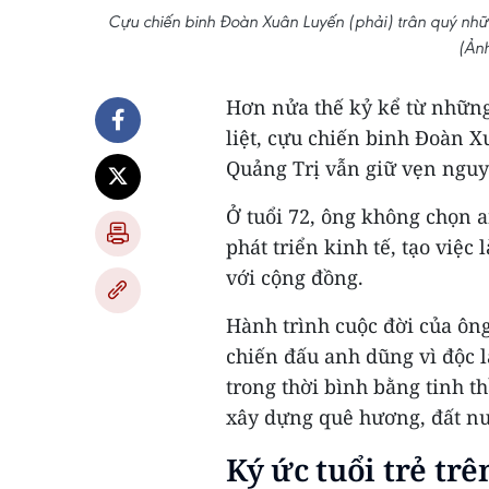
Cựu chiến binh Đoàn Xuân Luyến (phải) trân quý những
(Ản
Hơn nửa thế kỷ kể từ những
liệt, cựu chiến binh Đoàn 
Quảng Trị vẫn giữ vẹn nguy
Ở tuổi 72, ông không chọn 
phát triển kinh tế, tạo việ
với cộng đồng.
Hành trình cuộc đời của ôn
chiến đấu anh dũng vì độc l
trong thời bình bằng tinh t
xây dựng quê hương, đất n
Ký ức tuổi trẻ tr