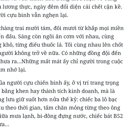
u lương thực, ngày đêm đối diện cái chết cận kề.
ười cựu binh vẫn nghẹn lại.
 chàng trai mười tám, đôi mươi từ khắp mọi miền
ến đấu. Sáng còn ngồi ăn cơm với nhau, cùng
khô, từng điếu thuốc lá. Tối cùng nhau lên chốt
người không trở về nữa. Có những đồng đội đến
 chưa ra…Những mất mát ấy chỉ người trong cuộc
m nhớ lại.
a người cựu chiến binh ấy, ở vị trí trang trọng
bằng khen hay thành tích kinh doanh, mà là
g lưu giữ suốt hơn nửa thế kỷ: chiếc ba lô bạc
àu theo thời gian, tấm chăn mỏng từng theo ông
iữa mưa lạnh, bi-đông đựng nước, chiếc bát B52
xưa…