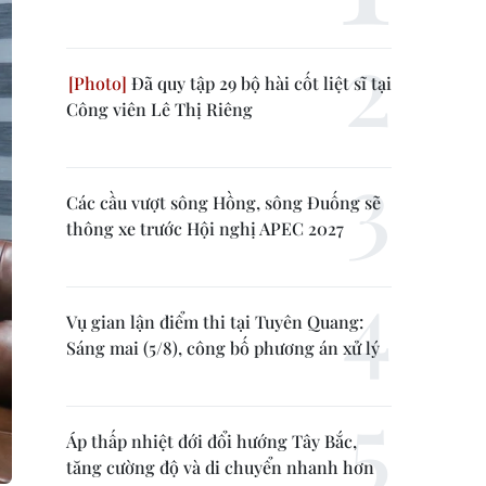
Đã quy tập 29 bộ hài cốt liệt sĩ tại
Công viên Lê Thị Riêng
Các cầu vượt sông Hồng, sông Đuống sẽ
thông xe trước Hội nghị APEC 2027
Vụ gian lận điểm thi tại Tuyên Quang:
Sáng mai (5/8), công bố phương án xử lý
Áp thấp nhiệt đới đổi hướng Tây Bắc,
tăng cường độ và di chuyển nhanh hơn