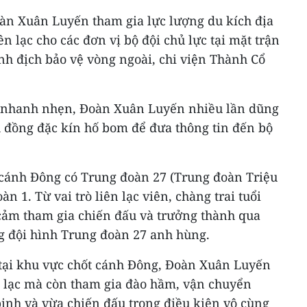
oàn Xuân Luyến tham gia lực lượng du kích địa
n lạc cho các đơn vị bộ đội chủ lực tại mặt trận
h địch bảo vệ vòng ngoài, chi viện Thành Cổ
 nhanh nhẹn, Đoàn Xuân Luyến nhiều lần dũng
 đồng đặc kín hố bom để đưa thông tin đến bộ
 cánh Đông có Trung đoàn 27 (Trung đoàn Triệu
n 1. Từ vai trò liên lạc viên, chàng trai tuổi
ảm tham gia chiến đấu và trưởng thành qua
ng đội hình Trung đoàn 27 anh hùng.
tại khu vực chốt cánh Đông, Đoàn Xuân Luyến
ên lạc mà còn tham gia đào hầm, vận chuyển
binh và vừa chiến đấu trong điều kiện vô cùng