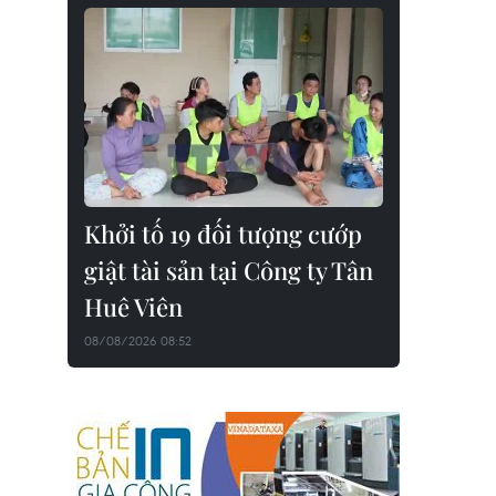
Khởi tố 19 đối tượng cướp
giật tài sản tại Công ty Tân
Huê Viên
08/08/2026 08:52