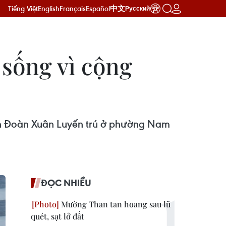
Tiếng Việt
English
Français
Español
中文
Русский
 sống vì cộng
inh Đoàn Xuân Luyến trú ở phường Nam
ĐỌC NHIỀU
Mường Than tan hoang sau lũ
quét, sạt lở đất