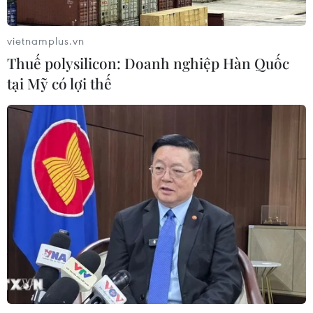
lộ 30 sau phản ánh của TTXVN
06/08/2026 09:42
vietnamplus.vn
Thuế polysilicon: Doanh nghiệp Hàn Quốc
tại Mỹ có lợi thế
Hà Nội tăng tốc thi công
đường Vành đai 1 đoạn Hoàng Cầu-
Voi Phục
06/08/2026 09:07
Đồng Nai yêu cầu đẩy nhanh tiến độ
dự án kết nối vùng, sân bay Long
Thành
06/08/2026 09:05
Cầu Đắk Lung sập sau cú