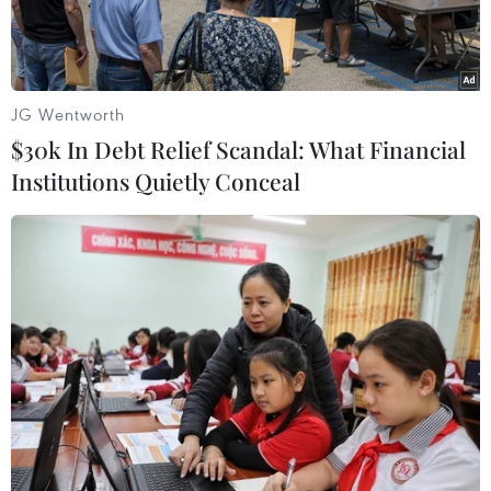
JG Wentworth
$30k In Debt Relief Scandal: What Financial
Institutions Quietly Conceal
Một chốt kiểm soát người ra vào thành phố Hải Dương tại chốt
kiểm tra trên đường Trường Chinh. (Ảnh: Mạnh Minh/TTXVN)
Tổng cục Đường bộ Việt Nam vừa có văn bản
gửi các Sở Giao thông Vận tải, Hiệp hội vận tải,
Tổng công ty phát triển hạ tầng và đầu tư tài