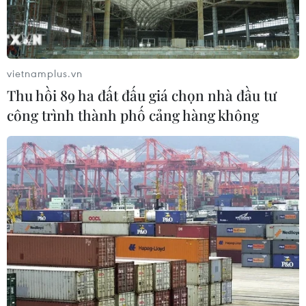
Sẽ thi công đồng loạt Dự án cao tốc
Vinh-Thanh Thủy trong tháng 9
06/08/2026 12:25
vietnamplus.vn
Thu hồi 89 ha đất đấu giá chọn nhà đầu tư
Chưa đầu tư mở rộng Quốc lộ 1 đoạn
công trình thành phố cảng hàng không
Bạc Liêu-Cà Mau giai đoạn 2026-
2030
06/08/2026 12:24
Tuyên Quang khẩn trương khắc
phục sạt lở trên các tuyến giao thông
06/08/2026 11:54
Thi công trở lại dự án sửa chữa Quốc