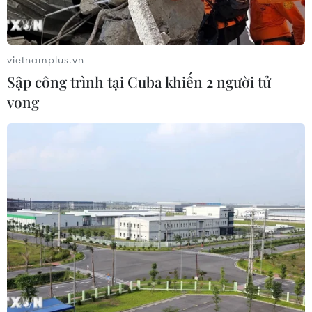
Dương đã ghi nhận 475 ca bệnh, các bệnh nhân xuất
hiện ở 11/12 huyện, thị xã, thành phố; số lượng người
đưa đi cách ly tập trung gần 14.000 người.
vietnamplus.vn
Sập công trình tại Cuba khiến 2 người tử
vong
Xử lý nghiêm vi phạm phòng chống dịch