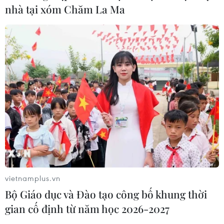
nhà tại xóm Chăm La Ma
TIN CÙNG CHUYÊN MỤC
vietnamplus.vn
Cảnh sát giao thông triển khai chiến
Bộ Giáo dục và Đào tạo công bố khung thời
dịch nâng cao kỹ năng lái xe môtô, xe
gắn máy
gian cố định từ năm học 2026-2027
07/08/2026 14:37