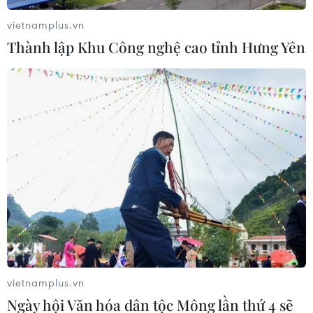
COVID-19 và nồng độ cồn
vietnamplus.vn
16/02/2021 13:10
Thành lập Khu Công nghệ cao tỉnh Hưng Yên
Trong thời gian tới, lực lượng chức năng tăng cường
tuần tra, kiểm soát xử lý nghiêm các hành vi vi phạm
quy định pháp luật về bảo đảm trật tự an toàn giao
thông và phòng chống dịch bệnh COVID-19.
vietnamplus.vn
Ngày hội Văn hóa dân tộc Mông lần thứ 4 sẽ