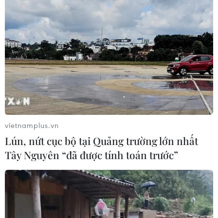
tốc
06/08/2026 04:24
Tăng tốc giải phóng mặt bằng mở
rộng cao tốc Cam Lộ-La Sơn qua
thành phố Huế
06/08/2026 03:01
Xem thêm
vietnamplus.vn
Lún, nứt cục bộ tại Quảng trường lớn nhất
Tây Nguyên “đã được tính toán trước”
CƠ QUAN CHỦ QUẢN: THÔNG TẤN XÃ VIỆT NAM