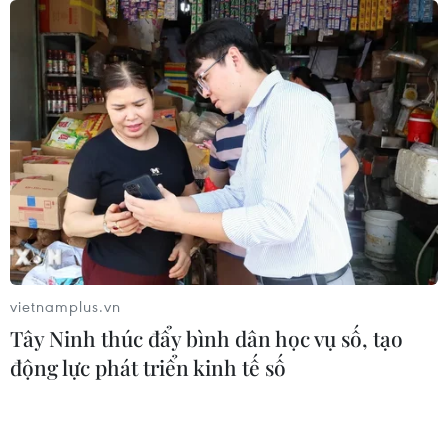
Tháng 12/2026 hoàn thành mở rộng
đoạn cao tốc Thành phố Hồ Chí
Minh-Long Thành
07/08/2026 10:29
Lào Cai: Đứt gãy 30m đường
tỉnh 161 sau mưa lớn, giao thông bị
chia cắt
07/08/2026 10:08
vietnamplus.vn
Tây Ninh thúc đẩy bình dân học vụ số, tạo
Đã xác định phương tiện khiến hàng
động lực phát triển kinh tế số
loạt ôtô thủng lốp trên cao tốc Bắc-
Nam
07/08/2026 10:03