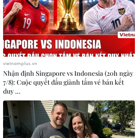
#phân luồng giao thông Quốc lộ 5
#cao tốc Hà Nội-Hải Phòng
Hải Dương
TP. Hải Phòng
Theo dõi VietnamPlus
vietnamplus.vn
Nhận định Singapore vs Indonesia (20h ngày
7/8): Cuộc quyết đấu giành tấm vé bán kết
duy …
TIN LIÊN QUAN