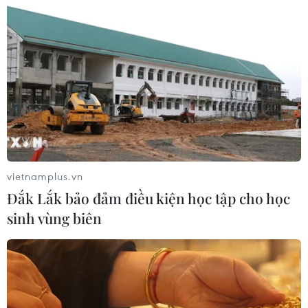
Xe khách lao xuống hố sâu bên
đường, 18 hành khách thoát nạn
07/08/2026 08:39
Dự án đường sắt nhẹ Phú Quốc sẽ
vận hành chạy thử nghiệm vào giữa
năm 2027
vietnamplus.vn
07/08/2026 08:28
Đắk Lắk bảo đảm điều kiện học tập cho học
sinh vùng biên
Bộ Xây dựng yêu cầu đầu tư hệ
thống trạm sạc điện trên cao tốc
Bắc-Nam
07/08/2026 08:15