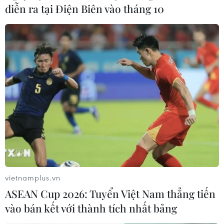
diễn ra tại Điện Biên vào tháng 10
Hải Dương: Toàn dân chống dịch như
chống giặc tại huyện Cẩm Giàng
17/02/2021 13:32
Phó Chủ tịch Ủy ban Nhân dân tỉnh Hải Dương đã nhắc
nhở, phê bình Ban Chỉ đạo phòng chống dịch của
huyện Cẩm Giàng thời gian qua làm việc còn thiếu
đồng bộ, kỷ cương.
vietnamplus.vn
ASEAN Cup 2026: Tuyển Việt Nam thẳng tiến
vào bán kết với thành tích nhất bảng