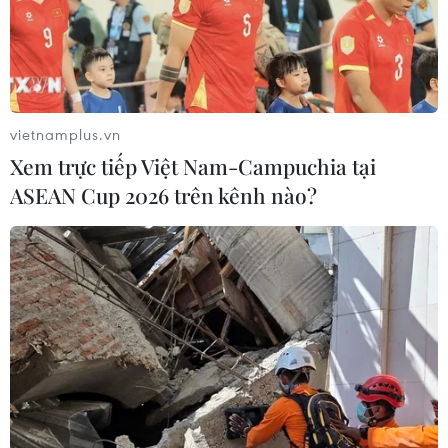
vietnamplus.vn
Xem trực tiếp Việt Nam-Campuchia tại
ASEAN Cup 2026 trên kênh nào?
Người dân Hải Dương được ra ngoài trong
những trường hợp nào?
15/02/2021 11:18
Tính từ 27/1 đến 6 giờ sáng hôm nay (15/02), Hải