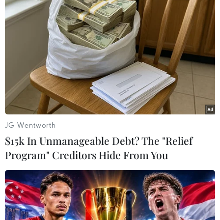
(Vietnam+)
JG Wentworth
$15k In Unmanageable Debt? The "Relief
Program" Creditors Hide From You
#Dịch COVID-19 ở Hải Dương
#ca nhiễm COVID-19 trong cộng đồng
#Quốc lộ 5