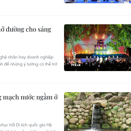
 mở đường cho sáng
 nghệ nhân hay doanh nghiệp
nh để những ý tưởng có thể trở
ống mạch nước ngầm ở
ục hồi Di tích quốc gia Hệ