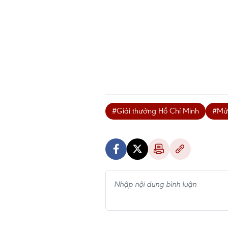
#Giải thưởng Hồ Chí Minh
#Mứ