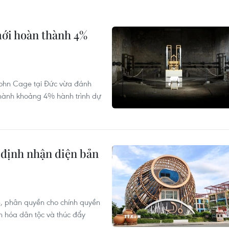
mới hoàn thành 4%
John Cage tại Đức vừa đánh
hành khoảng 4% hành trình dự
 định nhận diện bản
p, phân quyền cho chính quyền
n hóa dân tộc và thúc đẩy