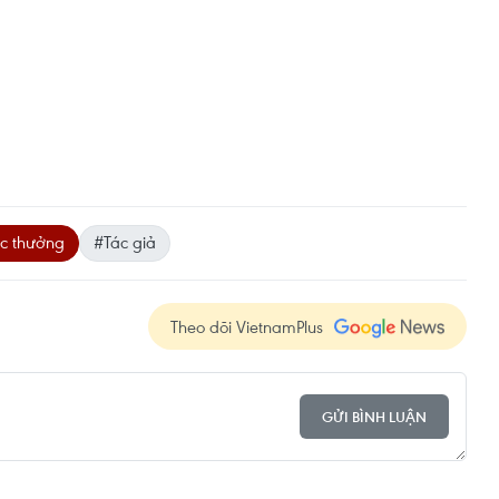
c thưởng
#Tác giả
Theo dõi VietnamPlus
GỬI BÌNH LUẬN